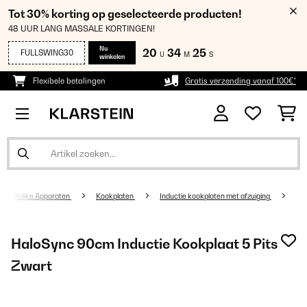
Tot 30% korting op geselecteerde producten!
48 UUR LANG MASSALE KORTINGEN!
Nu
20
34
24
FULLSWING30
U
M
S
winkelen
Flexibele betalingen
Gratis verzending vanaf 100€*
shoudelijke Apparaten
Kookplaten
Inductie kookplaten met afzuiging
HaloSync 90cm Inductie Kookplaat 5 Pits
Zwart