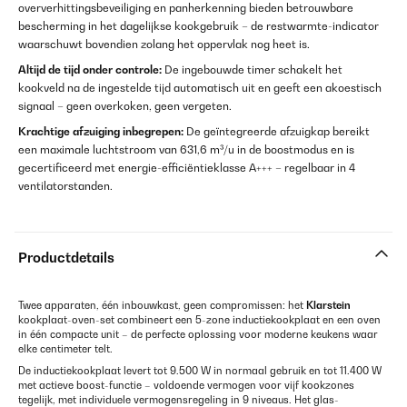
oververhittingsbeveiliging en panherkenning bieden betrouwbare
bescherming in het dagelijkse kookgebruik – de restwarmte-indicator
waarschuwt bovendien zolang het oppervlak nog heet is.
Altijd de tijd onder controle:
De ingebouwde timer schakelt het
kookveld na de ingestelde tijd automatisch uit en geeft een akoestisch
signaal – geen overkoken, geen vergeten.
Krachtige afzuiging inbegrepen:
De geïntegreerde afzuigkap bereikt
een maximale luchtstroom van 631,6 m³/u in de boostmodus en is
gecertificeerd met energie-efficiëntieklasse A+++ – regelbaar in 4
ventilatorstanden.
Productdetails
Twee apparaten, één inbouwkast, geen compromissen: het
Klarstein
kookplaat-oven-set combineert een 5-zone inductiekookplaat en een oven
in één compacte unit – de perfecte oplossing voor moderne keukens waar
elke centimeter telt.
De inductiekookplaat levert tot 9.500 W in normaal gebruik en tot 11.400 W
met actieve boost-functie – voldoende vermogen voor vijf kookzones
tegelijk, met individuele vermogensregeling in 9 niveaus. Het glas-