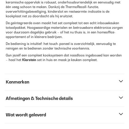
keramische oppervlak is robuust, onderhoudsvriendelijk en eenvoudig met
één veeg schoon te maken. Dankzij de ThermoRecall-functie,
oververhittingsbeveiliging, kinderslot en restwarmte-indicatie is de
kookplaat net zo doordacht als hij eruitziet.
De geïntegreerde oven maakt het set compleet tot een echt inbouwkeuken
totaalpakket. Hoogwaardige materialen en betrouwbare elektronica zorgen
voor duurzaam dagelijks gebruik – of het nu thuis is, in een homeoffice-
appartement of in kleinere bedrijven.
De bediening is intuïtief: het touch-paneel is overzichtelijk, eenvoudig te
reinigen en te bedienen zonder technische voorkennis.
Gun jezelf een compleet kooksysteem dat naadloos ingebouwd kan worden
– haal het
Klarstein
set in huis en maak je keuken compleet.
Kenmerken
Afmetingen & Technische details
Wat wordt geleverd