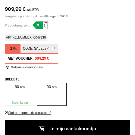
909,99 €
incl. BTW
Laagste prijs in de afgelopen 30 dagen:
524,99 €
Productgegevens
ARTIKELNUMMER: 10047836
-27%
CODE:
SALE27P
MET VOUCHER:
664,29 €
Gebruiksvoorwaarden
BREEDTE:
60 cm
90 cm
Beschikbaar
Wat betekenen de statussen?
In mijn winkelmandje