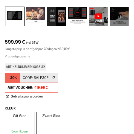
+7
599,99 €
incl. BTW
Laagste prijs in de afgelopen 30 dagen:
430,99 €
Productgegevens
ARTIKELNUMMER: 10035182
-30%
CODE:
SALE30P
MET VOUCHER:
419,99 €
Gebruiksvoorwaarden
KLEUR:
Wit Glas
Zwart Glas
Beschikbaar