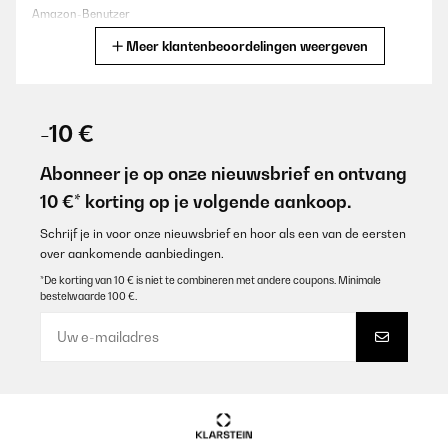
Amazon-Benutzer
Meer klantenbeoordelingen weergeven
Vertaal
GECONTROLEERDE BEOORDELING
04/01/2026
-10 €
Montage facile, emballage correct et belle qualité. Utilisation
simple de la plaque
Abonneer je op onze nieuwsbrief en ontvang
10 €* korting op je volgende aankoop.
Utilisateur d'Amazon
Vertaal
Schrijf je in voor onze nieuwsbrief en hoor als een van de eersten
over aankomende aanbiedingen.
*De korting van 10 € is niet te combineren met andere coupons. Minimale
GECONTROLEERDE BEOORDELING
bestelwaarde 100 €.
29/12/2025
doet wat het moet doen....inbouw eenvoudig. hebt natuurlijk een
Perilex stekker nodig en 2x220 volt aansluiting met 2 zekeringen.
Amazon-gebruiker
Vertaal