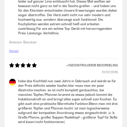
leider auf ganzer Linie enttäuscht hat. Dieses Mal wollten wir
bewusst nicht ganz so tief in die Tasche greifen – und haben uns
für den Klarstein entschieden.Unsere Erwartungen wurden dabei
sogar übertroffen. Der Herd sieht nicht nur sehr modern und
hochwertig aus, sondern überzeugt auch funktional: Die
Kochplatten werden extrem schnell heiß und arbeiten
zuverlässig.Für uns ein echtes Top-Gerät mit hervorragendem
Preis-Leistungs-Verhältnis.
Amazon-Benutzer
Vertaal
GECONTROLEERDE BEOORDELING
12/02/2026
habe das Kochfeld nun zwei Jahre in Gebrauch und würde es für
den Preis definitiv wieder kaufen.klar muss man ein paar
Abstriche machen, es ist nicht komplett geräuschlos, bei
manchen Töpfen/Pfannen brummt es etwas jedoch kommt die
Induktionskraft an und bringt alles super schnell zum Kochen. Es
gibt auch eine praktische Warmhalte Funktion.Wenn man mit drei
größeren Töpfen und Pfannen kocht, ist man logischerweise
aufgrund der kompakten Anordnung etwas eingeschränkt. (z. b.
Große Pfanne, großer Suppen/Nudeltopf + größerer Topf für Soße
wird kaum/nicht funktionieren)