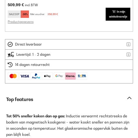
509,99 €
incl. BTW
In mijn
SALE30P
-30%
Met voucher:
356,99 €
winkelmandje
Productgegevens
Direct leverbaar
Levertijd: 1 - 2 dagen
14 dagen retourrecht
Top features
Tot 50% sneller koken dan op gas:
Inductie verwarmt rechtstreeks de
bodem van magnetisch kookgerei – water kookt sneller en pannen zijn
in seconden op temperatuur. Het glaskeramische oppervlak buiten de
pan blijft koel.