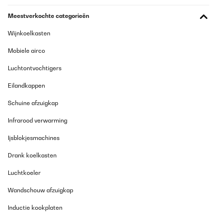
GECONTROLEERDE BEOORDELING
Meestverkochte categorieën
23/11/2025
Wijnkoelkasten
Super Qualität
Mobiele airco
Amazon-Benutzer
Luchtontvochtigers
Vertaal
Eilandkappen
GECONTROLEERDE BEOORDELING
Schuine afzuigkap
20/10/2025
Infrarood verwarming
Sehr schnelles aufheizen, leiser Betrieb. Wirkt und ist hochwertig
Ijsblokjesmachines
Amazon-Benutzer
Drank koelkasten
Vertaal
Luchtkoeler
GECONTROLEERDE BEOORDELING
Wandschouw afzuigkap
15/10/2025
Inductie kookplaten
Nederlandse handleiding