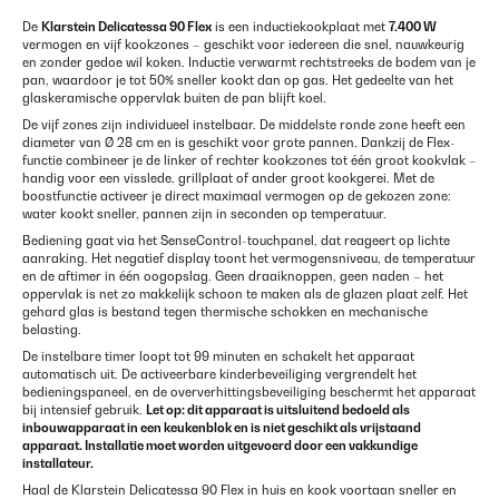
De
Klarstein Delicatessa 90 Flex
is een inductiekookplaat met
7.400 W
vermogen en vijf kookzones – geschikt voor iedereen die snel, nauwkeurig
en zonder gedoe wil koken. Inductie verwarmt rechtstreeks de bodem van je
pan, waardoor je tot 50% sneller kookt dan op gas. Het gedeelte van het
glaskeramische oppervlak buiten de pan blijft koel.
De vijf zones zijn individueel instelbaar. De middelste ronde zone heeft een
diameter van Ø 28 cm en is geschikt voor grote pannen. Dankzij de Flex-
functie combineer je de linker of rechter kookzones tot één groot kookvlak –
handig voor een visslede, grillplaat of ander groot kookgerei. Met de
boostfunctie activeer je direct maximaal vermogen op de gekozen zone:
water kookt sneller, pannen zijn in seconden op temperatuur.
Bediening gaat via het SenseControl-touchpanel, dat reageert op lichte
aanraking. Het negatief display toont het vermogensniveau, de temperatuur
en de aftimer in één oogopslag. Geen draaiknoppen, geen naden – het
oppervlak is net zo makkelijk schoon te maken als de glazen plaat zelf. Het
gehard glas is bestand tegen thermische schokken en mechanische
belasting.
De instelbare timer loopt tot 99 minuten en schakelt het apparaat
automatisch uit. De activeerbare kinderbeveiliging vergrendelt het
bedieningspaneel, en de oververhittingsbeveiliging beschermt het apparaat
bij intensief gebruik.
Let op: dit apparaat is uitsluitend bedoeld als
inbouwapparaat in een keukenblok en is niet geschikt als vrijstaand
apparaat. Installatie moet worden uitgevoerd door een vakkundige
installateur.
Haal de Klarstein Delicatessa 90 Flex in huis en kook voortaan sneller en