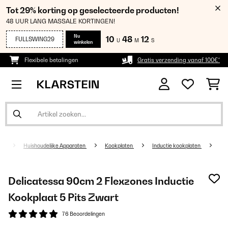
Tot 29% korting op geselecteerde producten!
48 UUR LANG MASSALE KORTINGEN!
Nu
10
48
12
FULLSWING29
U
M
S
winkelen
Flexibele betalingen
Gratis verzending vanaf 100€*
Huishoudelijke Apparaten
Kookplaten
Inductie kookplaten
Delicatessa 90cm 2 Flexzones Inductie
Kookplaat 5 Pits Zwart
76 Beoordelingen