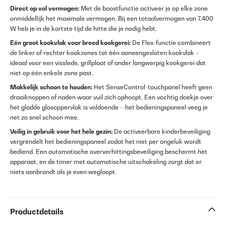
Direct op vol vermogen:
Met de boostfunctie activeer je op elke zone
onmiddellijk het maximale vermogen. Bij een totaalvermogen van 7.400
W heb je in de kortste tijd de hitte die je nodig hebt.
Eén groot kookvlak voor breed kookgerei:
De Flex-functie combineert
de linker of rechter kookzones tot één aaneengesloten kookvlak –
ideaal voor een visslede, grillplaat of ander langwerpig kookgerei dat
niet op één enkele zone past.
Makkelijk schoon te houden:
Het SenseControl-touchpanel heeft geen
draaiknoppen of naden waar vuil zich ophoopt. Een vochtig doekje over
het gladde glasoppervlak is voldoende – het bedieningspaneel veeg je
net zo snel schoon mee.
Veilig in gebruik voor het hele gezin:
De activeerbare kinderbeveiliging
vergrendelt het bedieningspaneel zodat het niet per ongeluk wordt
bediend. Een automatische oververhittingsbeveiliging beschermt het
apparaat, en de timer met automatische uitschakeling zorgt dat er
niets aanbrandt als je even wegloopt.
Productdetails