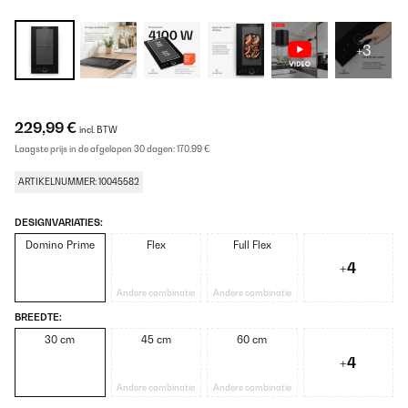
+3
229,99 €
incl. BTW
Laagste prijs in de afgelopen 30 dagen:
170,99 €
ARTIKELNUMMER: 10045582
DESIGNVARIATIES:
Domino Prime
Flex
Full Flex
+4
Andere combinatie
Andere combinatie
BREEDTE:
30 cm
45 cm
60 cm
+4
Andere combinatie
Andere combinatie