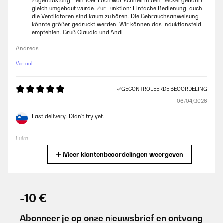
Zugentlastung - ein 10er Loch war schnell in den Deckel gebohrt -
gleich umgebaut wurde. Zur Funktion: Einfache Bedienung, auch
die Ventilatoren sind kaum zu hören. Die Gebrauchsanweisung
könnte größer gedruckt werden. Wir können das Induktionsfeld
empfehlen. Gruß Claudia und Andi
Andreas
Vertaal
GECONTROLEERDE BEOORDELING
06/04/2026
Fast delivery. Didn't try yet.
Luka
Meer klantenbeoordelingen weergeven
Vertaal
GECONTROLEERDE BEOORDELING
22/02/2026
-10 €
Wir haben diesen Herd für unsere hochwertige Einbauküche
gekauft, nachdem uns unser vorheriges Modell von Blaupunkt
Abonneer je op onze nieuwsbrief en ontvang
leider auf ganzer Linie enttäuscht hat. Dieses Mal wollten wir