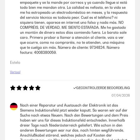
empaquete y se la mande por correos y ya cuando llegue si está
todo bien me mandan otra. La calidad es nefasta, en la vida se
me ha estropeado un electrodoméstico en meses, y la respuesta
del servicio técnico es todavía peor. Cual es el teléfono? ni
siquiera tienen, aparece en internet uno falso y nada más. NO
COMPRÉIS, DE VERDAD, ME SIENTO ESTAFADA. Me he gastado
un montón de dinero estos días comiendo fuera. Lo barato sale
caro. Primero probar a llamar a atención al cliente, vais a ver
que ocurre, como no compraréis, no te atienden, una máquina
que te cuelga sin más. Número de cliente: 9734824. Número
factura: 4008380059.
Estela
Vertaal
GECONTROLEERDE BEOORDELING
07/04/2026
Nach einer Reparatur und Austausch der Elektronik ist das
Siemens Induktionsfeld jetzt wieder kaputt. So waren wir auf der
Suche nach etwas Neuem. Nach den Bewertungen und dem Preis
haben wir uns für dieses Induktionsfeld entschieden. Innerhalb
dreier Tage nach Niederösterreich geliefert. Wie schon in den
anderen Bewertungen war nur das, nach hinten wegführende,
Anschlußkabel störend, welches jedoch auf Kosten der