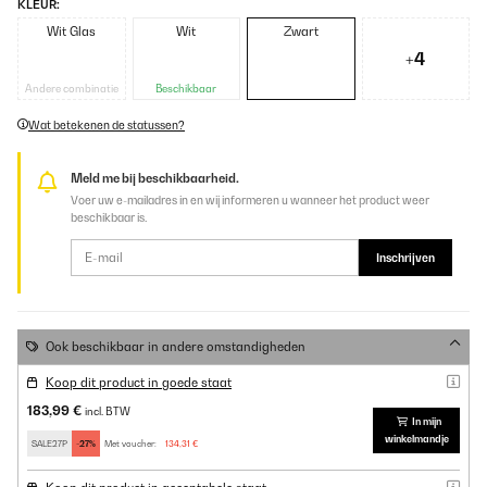
KLEUR:
Wit Glas
Wit
Zwart
+4
Andere combinatie
Beschikbaar
Wat betekenen de statussen?
Meld me bij beschikbaarheid.
Voer uw e-mailadres in en wij informeren u wanneer het product weer
beschikbaar is.
Inschrijven
Ook beschikbaar in andere omstandigheden
Koop dit product in goede staat
183,99 €
incl. BTW
In mijn
winkelmandje
SALE27P
-27%
Met voucher:
134,31 €