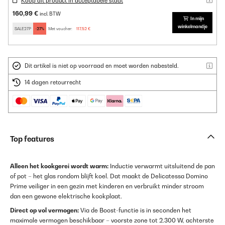
Koop dit product in acceptabele staat
160,99 €
incl. BTW
In mijn
winkelmandje
SALE27P
-27%
Met voucher:
117,52 €
Dit artikel is niet op voorraad en moet worden nabesteld.
14 dagen retourrecht
Top features
Alleen het kookgerei wordt warm:
Inductie verwarmt uitsluitend de pan
of pot – het glas rondom blijft koel. Dat maakt de Delicatessa Domino
Prime veiliger in een gezin met kinderen en verbruikt minder stroom
dan een gewone elektrische kookplaat.
Direct op vol vermogen:
Via de Boost-functie is in seconden het
maximale vermogen beschikbaar – voorste zone tot 2.300 W, achterste