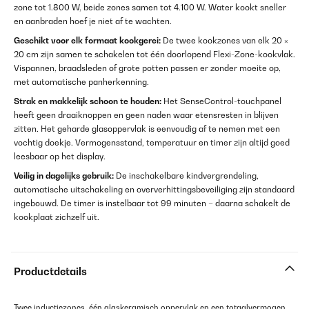
zone tot 1.800 W, beide zones samen tot 4.100 W. Water kookt sneller
en aanbraden hoef je niet af te wachten.
Geschikt voor elk formaat kookgerei:
De twee kookzones van elk 20 ×
20 cm zijn samen te schakelen tot één doorlopend Flexi-Zone-kookvlak.
Vispannen, braadsleden of grote potten passen er zonder moeite op,
met automatische panherkenning.
Strak en makkelijk schoon te houden:
Het SenseControl-touchpanel
heeft geen draaiknoppen en geen naden waar etensresten in blijven
zitten. Het geharde glasoppervlak is eenvoudig af te nemen met een
vochtig doekje. Vermogensstand, temperatuur en timer zijn altijd goed
leesbaar op het display.
Veilig in dagelijks gebruik:
De inschakelbare kindvergrendeling,
automatische uitschakeling en oververhittingsbeveiliging zijn standaard
ingebouwd. De timer is instelbaar tot 99 minuten – daarna schakelt de
kookplaat zichzelf uit.
Productdetails
Twee inductiezones, één glaskeramisch oppervlak en een totaalvermogen