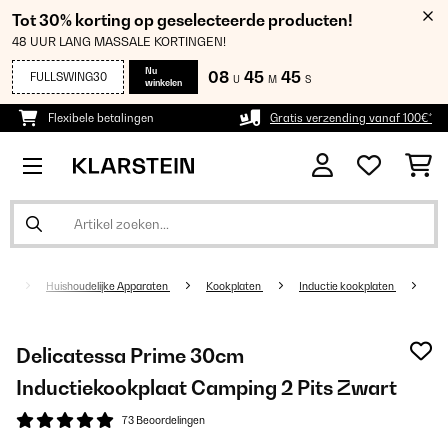
Tot 30% korting op geselecteerde producten!
48 UUR LANG MASSALE KORTINGEN!
Nu
08
45
45
FULLSWING30
U
M
S
winkelen
Flexibele betalingen
Gratis verzending vanaf 100€*
Huishoudelijke Apparaten
Kookplaten
Inductie kookplaten
Delicatessa Prime 30cm
Inductiekookplaat Camping 2 Pits Zwart
73 Beoordelingen