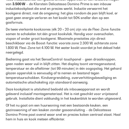
van
3.500 W
– de Klarstein Delicatessa Domino Prime is een inbouw
inductiekookplaat die snel en precies werkt. Inductie verwarmt het
kookgerei direct, niet de omgeving: het glas rondom de pan blijft koel, er
gaat geen energie verloren en het kookt tot 50% sneller dan op een
gasfornuis.
De twee vierkante kookzones (elk 20 × 20 cm) zijn via de Flexi-Zone-functie
samen te schakelen tot één groot kookvlak. Handig voor ovenschalen,
vispan of ander groot kookgerei. Maximale prestaties zijn direct
beschikbaar via de Boost-functie: voorste zone 2.300 W, achterste zone
1.800 W, Flexi-Zone tot 4.100 W. Het water kookt voordat je het deksel hebt
neergelegd.
Bediening gaat via het SenseControl-touchpanel – geen draaiknoppen,
geen naden waar vuil in blijft zitten. Het display toont vermogensstand,
temperatuur en de afteltimer (tot 99 minuten) in één oogopslag. Het gehard
glazen oppervlak is eenvoudig af te nemen en bestand tegen
temperatuurschokken. Kindvergrendeling, oververhittingsbeveiliging en
automatische uitschakeling zijn standaard aanwezig.
Deze kookplaat is uitsluitend bedoeld als inbouwapparaat en wordt
geleverd inclusief montagemateriaal. Het is niet geschikt voor vrijstaand
gebruik. Installatie dient vakkundig in het keukenblok te worden uitgevoerd.
Of het nu gaat om een huurwoning met een bestaande keuken, een
gezinswoning of een keuken zonder gasaansluiting – de Delicatessa
Domino Prime past overal waar snel en precies koken centraal staat. Haal
hem in huis en kook meteen efficiënter.