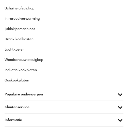
habe das Kochfeld nun zwei Jahre in Gebrauch und würde es für
Schuine afzuigkap
den Preis definitiv wieder kaufen.klar muss man ein paar
Abstriche machen, es ist nicht komplett geräuschlos, bei
Infrarood verwarming
manchen Töpfen/Pfannen brummt es etwas jedoch kommt die
Induktionskraft an und bringt alles super schnell zum Kochen. Es
gibt auch eine praktische Warmhalte Funktion.Wenn man mit drei
Ijsblokjesmachines
größeren Töpfen und Pfannen kocht, ist man logischerweise
aufgrund der kompakten Anordnung etwas eingeschränkt. (z. b.
Drank koelkasten
Große Pfanne, großer Suppen/Nudeltopf + größerer Topf für Soße
wird kaum/nicht funktionieren)
Luchtkoeler
Amazon-Benutzer
Wandschouw afzuigkap
Vertaal
Inductie kookplaten
GECONTROLEERDE BEOORDELING
Gaskookplaten
29/01/2026
Populaire onderwerpen
Les évaluations indiquent "achat vérifié"... Or, je peux laisser une
évaluation sans avoir acheté le produit ??
Klantenservice
Nathalie
Vertaal
Informatie