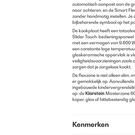
automatisch aanpast aan de groo
naar achteren, en de Smart Fl
zonder handmatig instellen. Je s
bijbehorende symbool op het pa
De kookplaat heeft een totaalv
Slider Touch-bedieningspaneel 
met een vermogen van 9.600 Wa
een constante lage temperatuur
glaskeramische oppervlak is v
veiligheidsvoorzieningen zoals 
zorgen dat je zorgeloos kookt.
De flexzone is niet alleen sli
er gemakkelijk op. Aanvullende
ingebouwde kindervergrendelin
op: de
Klarstein
Masterzone 6
koper, glas of hittebestendig gla
Kenmerken