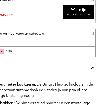
bele staat
In mijn
winkelmandje
245,27 €
raad en moet worden nabesteld.
t met je kookgerei:
De Smart Flex-technologie in de
mperatuur automatisch aan zodra je een pan of pot
e bijstelling nodig.
nbakken:
De simmerstand houdt een constante lage