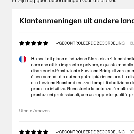
Er zijn nog geen beoordelingen voor dit artikel.
Klantenmeningen uit andere lan
GECONTROLEERDE BEOORDELING
18
Ho scelto il piano a induzione Klarstein a 4 fuochi ne
nero che attira impronte e polvere, e questo modello h
disarmante.Prestazioni e Funzione Bridge:Il vero punto
è una comodità a cui non potrei più rinunciare. La dist
e la funzione Booster dimezza i tempi di ebollizione d
preciso e intuitivo. Nonostante la potenza, è molto sil
prestazioni professionali, con un rapporto qualità-p
Utente Amazon
GECONTROLEERDE BEOORDELING
07