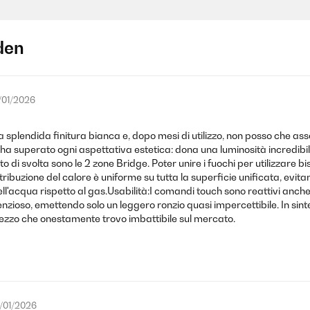
den
/01/2026
lla splendida finitura bianca e, dopo mesi di utilizzo, non posso che as
a superato ogni aspettativa estetica: dona una luminosità incredibile 
 di svolta sono le 2 zone Bridge. Poter unire i fuochi per utilizzare b
ribuzione del calore è uniforme su tutta la superficie unificata, evitan
ell'acqua rispetto al gas.Usabilità:I comandi touch sono reattivi anche
enzioso, emettendo solo un leggero ronzio quasi impercettibile. In sint
rezzo che onestamente trovo imbattibile sul mercato.
/01/2026