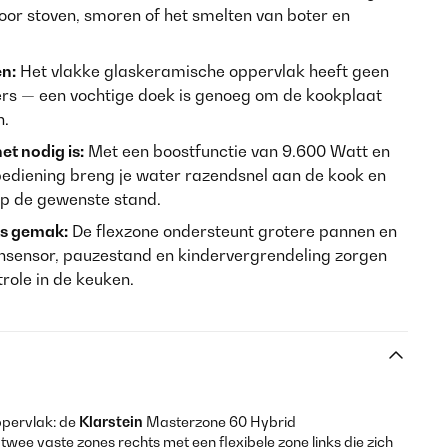
oor stoven, smoren of het smelten van boter en
n:
Het vlakke glaskeramische oppervlak heeft geen
rs — een vochtige doek is genoeg om de kookplaat
n.
t nodig is:
Met een boostfunctie van 9.600 Watt en
ediening breng je water razendsnel aan de kook en
 op de gewenste stand.
ks gemak:
De flexzone ondersteunt grotere pannen en
nsensor, pauzestand en kindervergrendeling zorgen
trole in de keuken.
ppervlak: de
Klarstein
Masterzone 60 Hybrid
wee vaste zones rechts met een flexibele zone links die zich