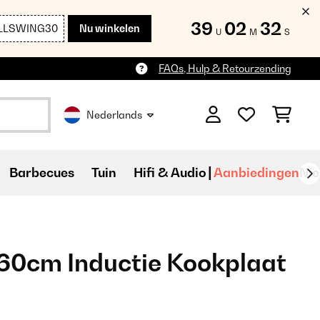
39
02
30
LLSWING30
Nu winkelen
U
M
S
FAQs, Hulp & Retourzending
Nederlands
Barbecues
Tuin
Hifi & Audio
Aanbiedingen
Ni
60cm Inductie Kookplaat