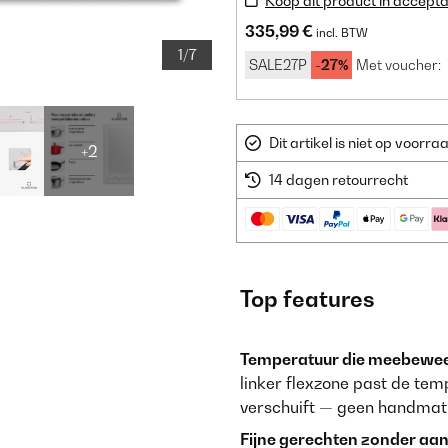
Koop dit product in accepta
335,99 €
incl. BTW
1/7
SALE27P
-27%
Met voucher:
Dit artikel is niet op voor
+2
14 dagen retourrecht
Top features
Temperatuur die meebeweeg
linker flexzone past de te
verschuift — geen handmatig
Fijne gerechten zonder aa