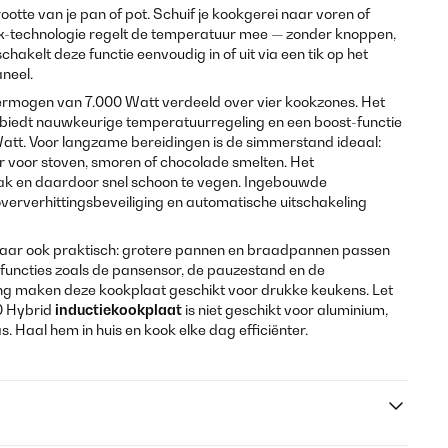
tte van je pan of pot. Schuif je kookgerei naar voren of
ex-technologie regelt de temperatuur mee — zonder knoppen,
chakelt deze functie eenvoudig in of uit via een tik op het
neel.
ermogen van 7.000 Watt verdeeld over vier kookzones. Het
biedt nauwkeurige temperatuurregeling en een boost-functie
tt. Voor langzame bereidingen is de simmerstand ideaal:
 voor stoven, smoren of chocolade smelten. Het
lak en daardoor snel schoon te vegen. Ingebouwde
oververhittingsbeveiliging en automatische uitschakeling
m, maar ook praktisch: grotere pannen en braadpannen passen
 functies zoals de pansensor, de pauzestand en de
g maken deze kookplaat geschikt voor drukke keukens. Let
0 Hybrid
inductiekookplaat
is niet geschikt voor aluminium,
s. Haal hem in huis en kook elke dag efficiënter.