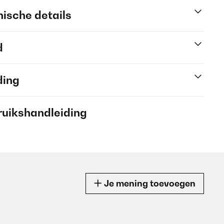
ische details
d
ding
ruikshandleiding
Je mening toevoegen