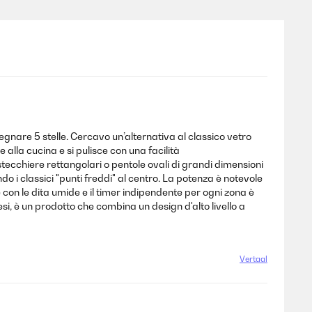
segnare 5 stelle. Cercavo un’alternativa al classico vetro
alla cucina e si pulisce con una facilità
istecchiere rettangolari o pentole ovali di grandi dimensioni
do i classici "punti freddi" al centro. La potenza è notevole
 con le dita umide e il timer indipendente per ogni zona è
esi, è un prodotto che combina un design d'alto livello a
Vertaal