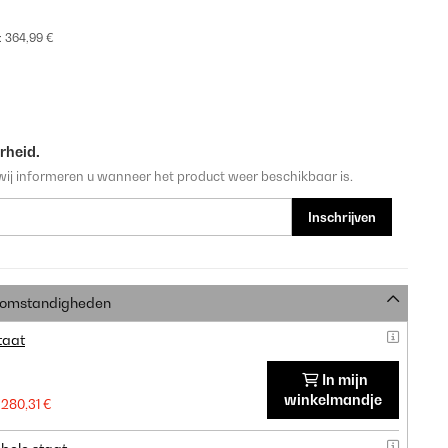
:
364,99 €
rheid.
wij informeren u wanneer het product weer beschikbaar is.
Inschrijven
e omstandigheden
taat
In mijn
winkelmandje
280,31 €