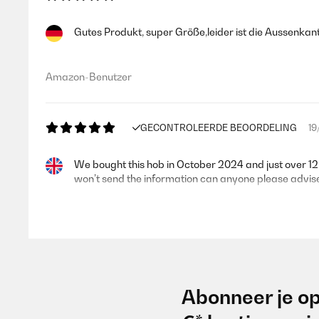
Gutes Produkt, super Größe,leider ist die Aussenkant
Amazon-Benutzer
GECONTROLEERDE BEOORDELING
19
We bought this hob in October 2024 and just over 12 
won’t send the information can anyone please advis
Amazon user
GECONTROLEERDE BEOORDELING
05
Abonneer je op
Cumple expectativas