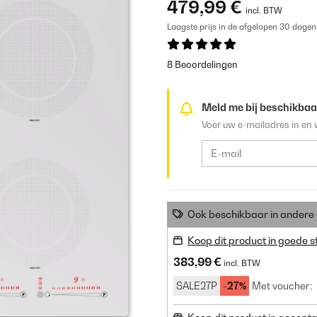
479,99 €
incl. BTW
Laagste prijs in de afgelopen 30 dagen
8 Beoordelingen
Meld me bij beschikbaa
Voer uw e-mailadres in en 
Ook beschikbaar in ander
Koop dit product in goede s
383,99 €
incl. BTW
SALE27P
-27%
Met voucher: