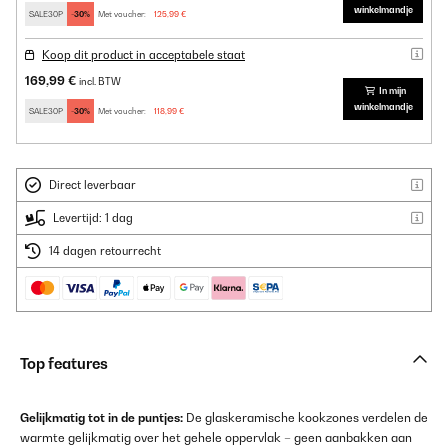
winkelmandje
SALE30P
-30%
Met voucher:
125,99 €
Koop dit product in acceptabele staat
169,99 €
incl. BTW
In mijn
winkelmandje
SALE30P
-30%
Met voucher:
118,99 €
Direct leverbaar
Levertijd: 1 dag
14 dagen retourrecht
Top features
Gelijkmatig tot in de puntjes:
De glaskeramische kookzones verdelen de
warmte gelijkmatig over het gehele oppervlak – geen aanbakken aan