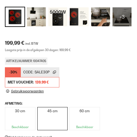
+3
199,99 €
incl. BTW
Laagste prijs in de afgelopen 30 dagen:
169,99 €
ARTIKELNUMMER: 10047405
-30%
CODE:
SALE30P
MET VOUCHER:
139,99 €
Gebruiksvoorwaarden
AFMETING:
30 cm
45 cm
60 cm
Beschikbaar
Beschikbaar