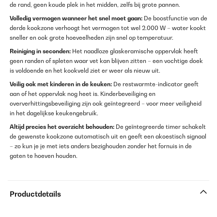
de rand, geen koude plek in het midden, zelfs bij grote pannen.
Volledig vermogen wanneer het snel moet gaan:
De boostfunctie van de
derde kookzone verhoogt het vermogen tot wel 2.000 W – water kookt
sneller en ook grote hoeveelheden zijn snel op temperatuur.
Reiniging in seconden:
Het naadloze glaskeramische oppervlak heeft
geen randen of spleten waar vet kan blijven zitten – een vochtige doek
is voldoende en het kookveld ziet er weer als nieuw uit.
Veilig ook met kinderen in de keuken:
De restwarmte-indicator geeft
aan of het oppervlak nog heet is. Kinderbeveiliging en
oververhittingsbeveiliging zijn ook geïntegreerd – voor meer veiligheid
in het dagelijkse keukengebruik.
Altijd precies het overzicht behouden:
De geïntegreerde timer schakelt
de gewenste kookzone automatisch uit en geeft een akoestisch signaal
– zo kun je je met iets anders bezighouden zonder het fornuis in de
gaten te hoeven houden.
Productdetails