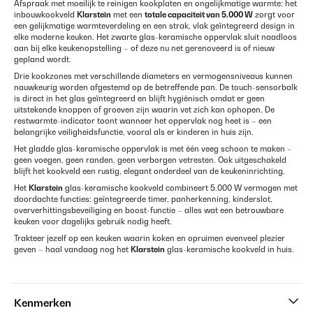
Afspraak met moeilijk te reinigen kookplaten en ongelijkmatige warmte: het
inbouwkookveld
Klarstein
met een
totale capaciteit van 5.000 W
zorgt voor
een gelijkmatige warmteverdeling en een strak, vlak geïntegreerd design in
elke moderne keuken. Het zwarte glas-keramische oppervlak sluit naadloos
aan bij elke keukenopstelling – of deze nu net gerenoveerd is of nieuw
gepland wordt.
Drie kookzones met verschillende diameters en vermogensniveaus kunnen
nauwkeurig worden afgestemd op de betreffende pan. De touch-sensorbalk
is direct in het glas geïntegreerd en blijft hygiënisch omdat er geen
uitstekende knoppen of groeven zijn waarin vet zich kan ophopen. De
restwarmte-indicator toont wanneer het oppervlak nog heet is – een
belangrijke veiligheidsfunctie, vooral als er kinderen in huis zijn.
Het gladde glas-keramische oppervlak is met één veeg schoon te maken –
geen voegen, geen randen, geen verborgen vetresten. Ook uitgeschakeld
blijft het kookveld een rustig, elegant onderdeel van de keukeninrichting.
Het
Klarstein
glas-keramische kookveld combineert 5.000 W vermogen met
doordachte functies: geïntegreerde timer, panherkenning, kinderslot,
oververhittingsbeveiliging en boost-functie – alles wat een betrouwbare
keuken voor dagelijks gebruik nodig heeft.
Trakteer jezelf op een keuken waarin koken en opruimen evenveel plezier
geven – haal vandaag nog het
Klarstein
glas-keramische kookveld in huis.
Kenmerken