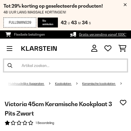
Tot 29% korting op geselecteerde producten!
48 UUR LANG MASSALE KORTINGEN!
Nu
42
43
34
FULLSWING29
U
M
S
winkelen
Flexibele betalingen
Gratis verzending vanaf 100€*
Huishoudelijke Apparaten
Kookplaten
Keramische kookplaten
Victoria 45cm Keramische Kookplaat 3
Pits Zwart
1 Beoordeling