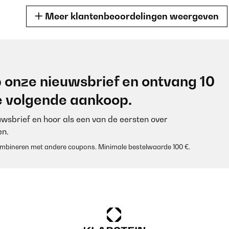
Meer klantenbeoordelingen weergeven
/08/2025
 onze nieuwsbrief en ontvang 10
je volgende aankoop.
euwsbrief en hoor als een van de eersten over
n.
 combineren met andere coupons. Minimale bestelwaarde 100 €.
/07/2025
 für den Preis sehr gut. Reißverschlüsse mit Metall geben dem Bettz