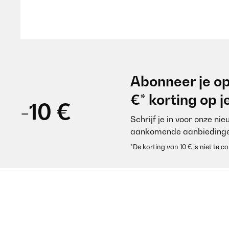
Usuario/a de amazon
GECONTROLEERDE BEOORDELING
07
Abonneer je op
Super qualité, légère et douce
€* korting op 
-10 €
Schrijf je in voor onze ni
Utilisateur d'Amazon
aankomende aanbiedinge
*De korting van 10 € is niet te
GECONTROLEERDE BEOORDELING
10
Gutes und angenehmes Feeling. Die Verarbeitung ist
Versand. Ich kann dieses Produkt empfehlen.
Amazon-Benutzer