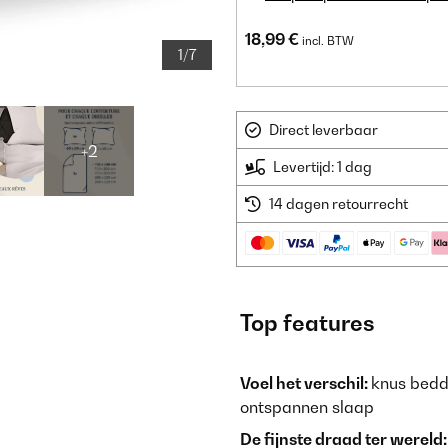
18,99 €
incl. BTW
1/7
Direct leverbaar
+2
Levertijd: 1 dag
14 dagen retourrecht
Top features
Voel het verschil:
knus bedd
ontspannen slaap
De fijnste draad ter wereld