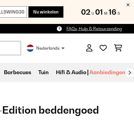
02
01
15
LLSWING30
Nu winkelen
U
M
S
FAQs, Hulp & Retourzending
Nederlands
Barbecues
Tuin
Hifi & Audio
Aanbiedingen
Ni
-Edition beddengoed