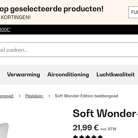
 op geselecteerde producten!
FU
 KORTINGEN!
 100€*
Verwarming
Airconditioning
Luchtkwaliteit
engoed
Påslakan
Soft Wonder-Edition beddengoed
Soft Wonder
21,99 €
incl. BTW