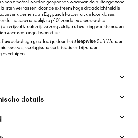
ad kan een weefsel worden gesponnen waarvan de buitengewone
ialisten verrassen: door de extreem hoge draaddichtheid is
actiever ademen dan Egyptisch katoen uit de luxe klasse.
 onderhoudsvriendelijk (bij 40° zonder wasverzachter
d) en vrijwel kreukvrij. De zorgvuldige afwerking van de naden
dien voor een lange levensduur.
t fluweelachtige grip: laat je door het
sleepwise
Soft Wonder-
icrovezels, ecologische certificatie en bijzonder
g overtuigen.
ische details
d