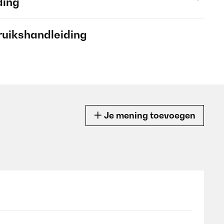
ding
ruikshandleiding
Je mening toevoegen