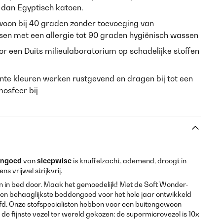
 dan Egyptisch katoen.
oon bij 40 graden zonder toevoeging van
en met een allergie tot 90 graden hygiënisch wassen
or een Duits milieulaboratorium op schadelijke stoffen
te kleuren werken rustgevend en dragen bij tot een
osfeer bij
engoed
van
sleepwise
is knuffelzacht, ademend, droogt in
ns vrijwel strijkvrij.
en in bed door. Maak het gemoedelijk! Met de Soft Wonder-
 en behaaglijkste beddengoed voor het hele jaar ontwikkeld
eefd. Onze stofspecialisten hebben voor een buitengewoon
e fijnste vezel ter wereld gekozen: de supermicrovezel is 10x