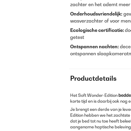
zachter en het ademt meer
Onderhoudsvriendelijk:
gew
wasverzachter of voor mens
Ecologische certificatie:
do
getest
Ontspannen nachten:
decen
ontspannen slaapkameratm
Productdetails
Het Soft Wonder-Edition
bedd
korte tijd en is daarbij ook nog ee
Je brengt een derde van je lev
Edition hebben we het zachtste
dat je bed tot nu toe heeft bel
aangename haptische beleving d