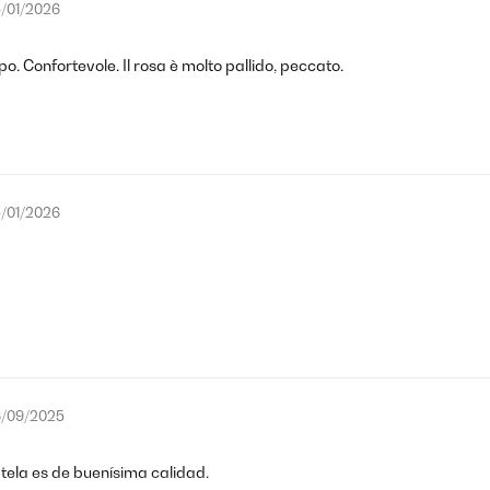
/01/2026
o. Confortevole. Il rosa è molto pallido, peccato.
/01/2026
/09/2025
tela es de buenísima calidad.