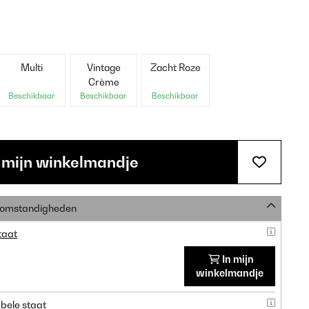
Multi
Vintage
Zacht Roze
Crème
Beschikbaar
Beschikbaar
Beschikbaar
 mijn winkelmandje
e omstandigheden
taat
In mijn
winkelmandje
bele staat