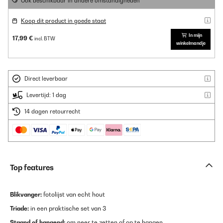
Ook beschikbaar in andere omstandigheden
Koop dit product in goede staat
In mijn
17,99 €
incl. BTW
winkelmandje
Direct leverbaar
Levertijd: 1 dag
14 dagen retourrecht
Top features
Blikvanger:
fotolijst van echt hout
Triade:
in een praktische set van 3
Staand of hangend:
om neer te zetten of op te hangen