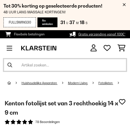
Tot 30% korting op geselecteerde producten!
48 UUR LANG MASSALE KORTINGEN!
Nu
31
37
16
FULLSWING30
U
M
S
winkelen
Flexibele betalingen
Gratis verzending vanaf 100€*
Huishoudelijke Apparaten
Modern Living
Fotolijsten
Kenton fotolijst set van 3 rechthoekig 14 x
9 cm
78 Beoordelingen