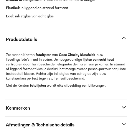
Flexibel:
in liggend en staand formaat
Edel
:
inlijstglas van echt glas
Productdetails
Zet met de Kenton
fotolijsten
van
Casa Chic by blumfeldt
jouw
lievelingsfoto's fraai in scène. De hoogwaardige
lijsten van echt hout
verfraaien door hun bescheiden elegantie de muren van je kamer. In staand
of liggend formaat kies je dankzij het meegeleverde passe-partout het juiste
beelddetail kiezen. Achter zijn inlijstglas van echt glas zijn jouw
kunstwerken perfect tegen stof en vuil beschermd.
Met de Kenton
fotolijsten
wordt elke afbeelding een blikvanger.
Kenmerken
Afmetingen & Technische details