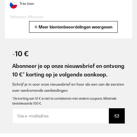
Très bien
Utilisateur d'Amazon
Meer klantenbeoordelingen weergeven
Vertaal
GECONTROLEERDE BEOORDELING
29/01/2025
-10 €
Esthétiques et solides.
Abonneer je op onze nieuwsbrief en ontvang
Utilisateur d'Amazon
10 €* korting op je volgende aankoop.
Vertaal
Schrijf je in voor onze nieuwsbrief en hoor als een van de eersten
over aankomende aanbiedingen.
GECONTROLEERDE BEOORDELING
*De korting van 10 € is niet te combineren met andere coupons. Minimale
bestelwaarde 100 €.
28/01/2025
Parfait idéal pour les paints diamond
Utilisateur d'Amazon