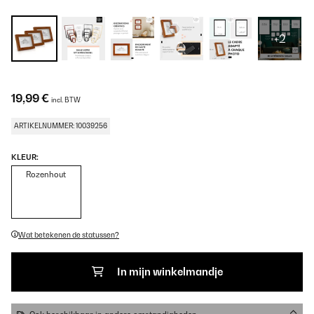
+2
19,99 €
incl. BTW
ARTIKELNUMMER: 10039256
KLEUR:
Rozenhout
Wat betekenen de statussen?
In mijn winkelmandje