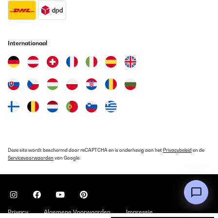
Vertaal
GECONTROLEERDE BEOORDELING
Internationaal
07/11/2024
molto soddisfatto
Utente Amazon
Vertaal
GECONTROLEERDE BEOORDELING
30/05/2024
Rahmen Gerne wieder
Deze site wordt beschermd door reCAPTCHA en is onderhevig aan het
Privacybeleid
en de
Servicevoorwaarden
van Google.
Amazon-Benutzer
Vertaal
GECONTROLEERDE BEOORDELING
Privacy
Algemene Voorwaarden
Impressie