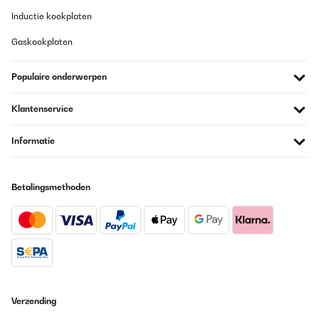
article conforme a la photo,tres jolie rendu
Inductie kookplaten
Gaskookplaten
Utilisateur d'Amazon
Vertaal
Populaire onderwerpen
GECONTROLEERDE BEOORDELING
Klantenservice
07/01/2025
Informatie
Pour y mettre des Diamond Painting ! Très bon rapport
qualité/prix ️
Utilisateur d'Amazon
Betalingsmethoden
Vertaal
GECONTROLEERDE BEOORDELING
18/12/2024
Correspond à mes attentes et emballage soigné
Verzending
Utilisateur d'Amazon