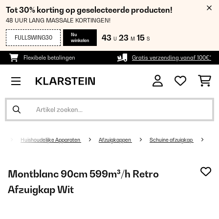
Tot 30% korting op geselecteerde producten!
48 UUR LANG MASSALE KORTINGEN!
Nu
43
23
14
FULLSWING30
U
M
S
winkelen
Flexibele betalingen
Gratis verzending vanaf 100€*
Huishoudelijke Apparaten
Afzuigkappen
Schuine afzuigkap
Montblanc 90cm 599m³/h Retro
Afzuigkap Wit