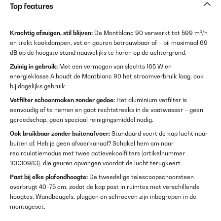
Top features
Krachtig afzuigen, stil blijven:
De Montblanc 90 verwerkt tot 599 m³/h
en trekt kookdampen, vet en geuren betrouwbaar af – bij maximaal 69
dB op de hoogste stand nauwelijks te horen op de achtergrond.
Zuinig in gebruik:
Met een vermogen van slechts 165 W en
energieklasse A houdt de Montblanc 90 het stroomverbruik laag, ook
bij dagelijks gebruik.
Vetfilter schoonmaken zonder gedoe:
Het aluminium vetfilter is
eenvoudig af te nemen en gaat rechtstreeks in de vaatwasser – geen
gereedschap, geen speciaal reinigingsmiddel nodig.
Ook bruikbaar zonder buitenafvoer:
Standaard voert de kap lucht naar
buiten af. Heb je geen afvoerkanaal? Schakel hem om naar
recirculatiemodus met twee actievekoolfilters (artikelnummer
10030983), die geuren opvangen voordat de lucht terugkeert.
Past bij elke plafondhoogte:
De tweedelige telescoopschoorsteen
overbrugt 40–75 cm, zodat de kap past in ruimtes met verschillende
hoogtes. Wandbeugels, pluggen en schroeven zijn inbegrepen in de
montageset.