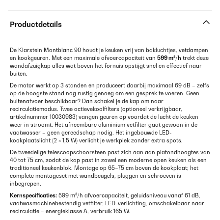
Productdetails
De Klarstein Montblanc 90 houdt je keuken vrij van bakluchtjes, vetdampen
en kookgeuren. Met een maximale afvoercapaciteit van
599 m³/h
trekt deze
wandafzuigkap alles wat boven het fornuis opstijgt snel en effectief naar
buiten.
De motor werkt op 3 standen en produceert daarbij maximaal 69 dB – zelfs
op de hoogste stand nog rustig genoeg om een gesprek te voeren. Geen
buitenafvoer beschikbaar? Dan schakel je de kap om naar
recirculatiemodus. Twee actievekoolfilters (optioneel verkrijgbaar,
artikelnummer 10030983) vangen geuren op voordat de lucht de keuken
weer in stroomt. Het afneembare aluminium vetfilter gaat gewoon in de
vaatwasser – geen gereedschap nodig. Het ingebouwde LED-
kookplaatslicht (2 × 1,5 W) verlicht je werkplek zonder extra spots.
De tweedelige telescoopschoorsteen past zich aan aan plafondhoogtes van
40 tot 75 cm, zodat de kap past in zowel een moderne open keuken als een
traditioneel keukenblok. Montage op 65–75 cm boven de kookplaat; het
complete montageset met wandbeugels, pluggen en schroeven is
inbegrepen.
Kernspecificaties:
599 m³/h afvoercapaciteit, geluidsniveau vanaf 61 dB,
vaatwasmachinebestendig vetfilter, LED-verlichting, omschakelbaar naar
recirculatie – energieklasse A, verbruik 165 W.