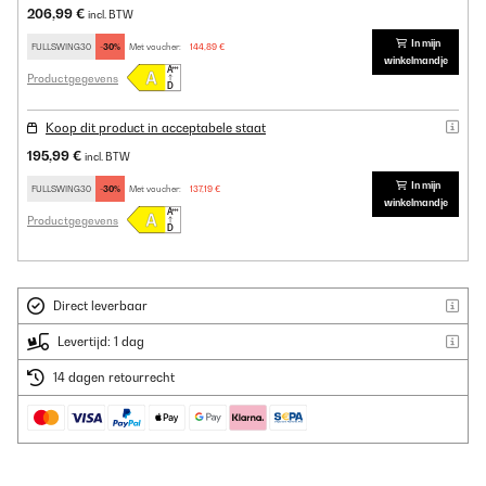
206,99 €
incl. BTW
In mijn
FULLSWING30
-30%
Met voucher:
144,89 €
winkelmandje
Productgegevens
Koop dit product in acceptabele staat
195,99 €
incl. BTW
In mijn
FULLSWING30
-30%
Met voucher:
137,19 €
winkelmandje
Productgegevens
Direct leverbaar
Levertijd: 1 dag
14 dagen retourrecht