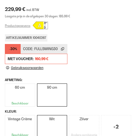
229,99 €
incl. BTW
Laagste prijs in de afgelopen 30 dagen:
185,99 €
Productgegevens
ARTIKELNUMMER: 10040267
-30%
CODE:
FULLSWING30
MET VOUCHER:
160,99 €
Gebruiksvoorwaarden
AFMETING:
60 cm
90 cm
Beschikbaar
KLEUR:
Vintage Crème
Wit
Zilver
+2
Beschikbaar
Andere combinatie