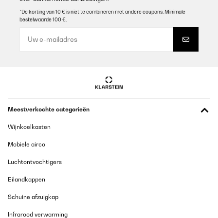
GECONTROLEERDE BEOORDELING
*De korting van 10 € is niet te combineren met andere coupons. Minimale
bestelwaarde 100 €.
04/03/2024
Lieferung wie immer sehr schnell. Verpackung auch im
Rahmen.Der Mülleimer hat unsere Erwartungen übertroffen. Sehr
leise beim Öffnen und Schließen. Auch das Volumen ist für uns als
Familie völlig ausreichend. Keine Gerüche, die nach Außen
dringen.Bedenkenlos zu empfehlen.
Amazon-Benutzer
Vertaal
Meestverkochte categorieën
GECONTROLEERDE BEOORDELING
Wijnkoelkasten
15/02/2024
Mobiele airco
Mooi geluidsarme praktische afvalemmer.
Luchtontvochtigers
Amazon-gebruiker
Eilandkappen
Vertaal
Schuine afzuigkap
GECONTROLEERDE BEOORDELING
Infrarood verwarming