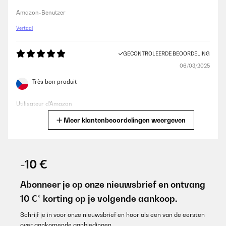
Amazon-Benutzer
Vertaal
GECONTROLEERDE BEOORDELING
06/03/2025
Très bon produit
Utilisateur d'Amazon
Meer klantenbeoordelingen weergeven
Vertaal
GECONTROLEERDE BEOORDELING
18/02/2025
-10 €
ottima qualità
Abonneer je op onze nieuwsbrief en ontvang
Utente Amazon
10 €* korting op je volgende aankoop.
Vertaal
Schrijf je in voor onze nieuwsbrief en hoor als een van de eersten
over aankomende aanbiedingen.