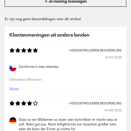
Je mening toevoegen
Er zijn nog geen beoordelingen voor dit artikel.
Klantenmeningen uit andere landen
GECONTROLEERDE BEOORDELING
01/07/2025
Conforme à mes attentes
Utilisateur d'Amazon
Vertaal
GECONTROLEERDE BEOORDELING
01/06/2025
Dass so ein Mülleimer so teuer sein kann!Aber er macht was er
soll. Sieht gut aus. Nicht billigKönnte nur bisschen größer sein,
aber da kann der Eimer ja nichts für