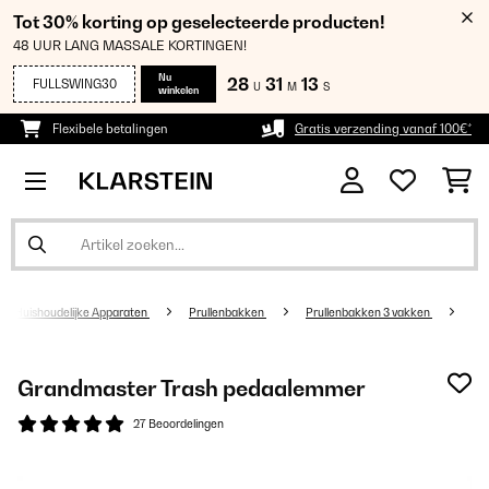
Tot 30% korting op geselecteerde producten!
48 UUR LANG MASSALE KORTINGEN!
Nu
28
31
13
FULLSWING30
U
M
S
winkelen
Flexibele betalingen
Gratis verzending vanaf 100€*
Huishoudelijke Apparaten
Prullenbakken
Prullenbakken 3 vakken
Grandmaster Trash pedaalemmer
27 Beoordelingen