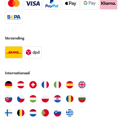
Amazon-Benutzer
Vertaal
GECONTROLEERDE BEOORDELING
Verzending
12/01/2024
Benutze das Produkt seit paar Tagen. Kann daher nur sagen,
dass das Produkt einen soliden Eindruck macht und mir optisch
auch zusagt. Bedienungsanleitung fehlt, QR-Code-Link
funktioniert nicht richtig. Ärgerlich.
Internationaal
Amazon-Benutzer
Vertaal
GECONTROLEERDE BEOORDELING
25/10/2023
c est superbe .attention a la livraison
Utilisateur d'Amazon