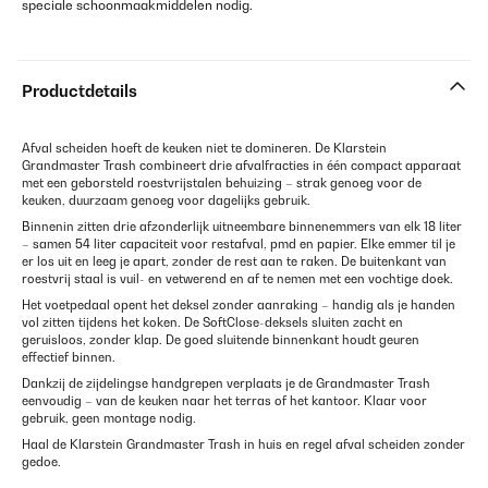
speciale schoonmaakmiddelen nodig.
Productdetails
Afval scheiden hoeft de keuken niet te domineren. De Klarstein
Grandmaster Trash combineert drie afvalfracties in één compact apparaat
met een geborsteld roestvrijstalen behuizing – strak genoeg voor de
keuken, duurzaam genoeg voor dagelijks gebruik.
Binnenin zitten drie afzonderlijk uitneembare binnenemmers van elk 18 liter
– samen 54 liter capaciteit voor restafval, pmd en papier. Elke emmer til je
er los uit en leeg je apart, zonder de rest aan te raken. De buitenkant van
roestvrij staal is vuil- en vetwerend en af te nemen met een vochtige doek.
Het voetpedaal opent het deksel zonder aanraking – handig als je handen
vol zitten tijdens het koken. De SoftClose-deksels sluiten zacht en
geruisloos, zonder klap. De goed sluitende binnenkant houdt geuren
effectief binnen.
Dankzij de zijdelingse handgrepen verplaats je de Grandmaster Trash
eenvoudig – van de keuken naar het terras of het kantoor. Klaar voor
gebruik, geen montage nodig.
Haal de Klarstein Grandmaster Trash in huis en regel afval scheiden zonder
gedoe.