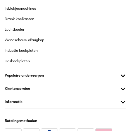
26/01/2024
Ijsblokjesmachines
Der Mülleimer von Klarstein sieht sehr gut aus und ist qualitativ
hochwertig.Ansonsten wie vom Anbieter beschrieben. Super
Drank koelkasten
schnelle Lieferung. Gutes Preis/Leistung Verhältnis.Alles richtig
gemacht, bin zufrieden.
Luchtkoeler
Amazon-Benutzer
Wandschouw afzuigkap
Vertaal
Inductie kookplaten
GECONTROLEERDE BEOORDELING
Gaskookplaten
26/01/2024
Populaire onderwerpen
Funktioniert alles, sieht gut aus und Preis ist für die Qualität auch
gut, Empfehlung
Klantenservice
Amazon-Benutzer
Vertaal
Informatie
GECONTROLEERDE BEOORDELING
Betalingsmethoden
25/01/2024
Super Produkt.