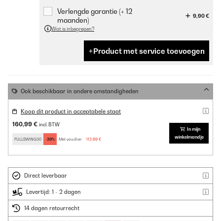
Verlengde garantie (+ 12
9,90 €
maanden)
Wat is inbegrepen?
Product met service toevoegen
Ook beschikbaar in andere omstandigheden
Koop dit product in acceptabele staat
160,99 €
incl. BTW
In mijn
winkelmandje
FULLSWING30
-30%
Met voucher:
112,69 €
Direct leverbaar
Levertijd: 1 - 2 dagen
14 dagen retourrecht