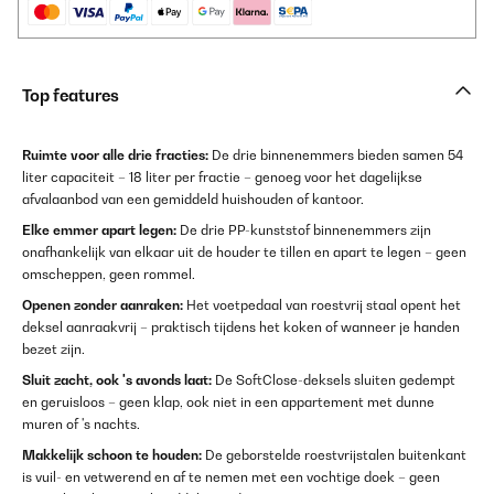
Top features
Ruimte voor alle drie fracties:
De drie binnenemmers bieden samen 54
liter capaciteit – 18 liter per fractie – genoeg voor het dagelijkse
afvalaanbod van een gemiddeld huishouden of kantoor.
Elke emmer apart legen:
De drie PP-kunststof binnenemmers zijn
onafhankelijk van elkaar uit de houder te tillen en apart te legen – geen
omscheppen, geen rommel.
Openen zonder aanraken:
Het voetpedaal van roestvrij staal opent het
deksel aanraakvrij – praktisch tijdens het koken of wanneer je handen
bezet zijn.
Sluit zacht, ook 's avonds laat:
De SoftClose-deksels sluiten gedempt
en geruisloos – geen klap, ook niet in een appartement met dunne
muren of 's nachts.
Makkelijk schoon te houden:
De geborstelde roestvrijstalen buitenkant
is vuil- en vetwerend en af te nemen met een vochtige doek – geen