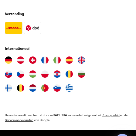
Vertaal
Verzending
GECONTROLEERDE BEOORDELING
06/08/2025
Toller großer Mülleimer. Kann ich weiter empfehlen!
Amazon-Benutzer
Internationaal
Vertaal
GECONTROLEERDE BEOORDELING
01/08/2025
Le couvercle automatique ne fonctionne plus au bout de quelques
mois Pas de possibilité de remplacement du couvercle ou des
composants Matériel à fuir
Utilisateur d'Amazon
Deze site wordt beschermd door reCAPTCHA en is onderhevig aan het
Privacybeleid
en de
Vertaal
Servicevoorwaarden
van Google.
GECONTROLEERDE BEOORDELING