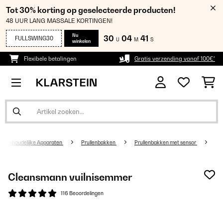
Tot 30% korting op geselecteerde producten!
48 UUR LANG MASSALE KORTINGEN!
Nu
30
04
40
FULLSWING30
U
M
S
winkelen
Flexibele betalingen
Gratis verzending vanaf 100€*
Huishoudelijke Apparaten
Prullenbakken
Prullenbakken met sensor
Cleansmann vuilnisemmer
116 Beoordelingen