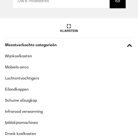
HINGUCKER !
Amazon-Benutzer
Vertaal
GECONTROLEERDE BEOORDELING
Meestverkochte categorieën
06/11/2025
Wijnkoelkasten
La migliore in assoluto. La prima volta acquistata nel 2019,
cambiata per usura e per aver rotto il gancio del coperchio con
una caduta, altrimenti non l'avrei cambiato. Quindi dopo una
Mobiele airco
ricerca sugli altri modelli ho scelto di nuovo lui, il migliore.
Consigliatissimo!
Luchtontvochtigers
Utente Amazon
Eilandkappen
Vertaal
Schuine afzuigkap
GECONTROLEERDE BEOORDELING
Infrarood verwarming
04/11/2025
Ijsblokjesmachines
This is a very slimline sensor bin. The quality is good, feels
substantial. Fits the space required perfectly. The sensor is a bit
Drank koelkasten
sensitive when walking past but that's on us because of where we