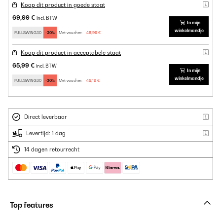
Koop dit product in goede staat
69,99 €
incl. BTW
In mijn
winkelmandje
FULLSWING30
-30%
Met voucher:
48,99 €
Koop dit product in acceptabele staat
65,99 €
incl. BTW
In mijn
winkelmandje
FULLSWING30
-30%
Met voucher:
46,19 €
Direct leverbaar
Levertijd: 1 dag
14 dagen retourrecht
Top features