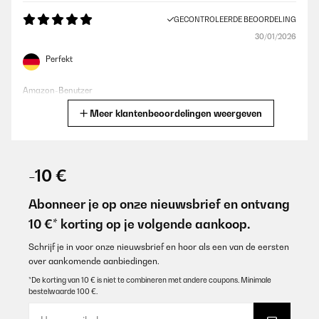
GECONTROLEERDE BEOORDELING
30/01/2026
Perfekt
Amazon-Benutzer
Meer klantenbeoordelingen weergeven
Vertaal
GECONTROLEERDE BEOORDELING
15/01/2026
-10 €
Tolle Größe, geniale Funktion
Abonneer je op onze nieuwsbrief en ontvang
Amazon-Benutzer
10 €* korting op je volgende aankoop.
Vertaal
Schrijf je in voor onze nieuwsbrief en hoor als een van de eersten
over aankomende aanbiedingen.
GECONTROLEERDE BEOORDELING
*De korting van 10 € is niet te combineren met andere coupons. Minimale
bestelwaarde 100 €.
07/12/2025
EIN TOLLES TEIL - OPTISCH IM WEISSEN BAD EIN NÜTZLICHER