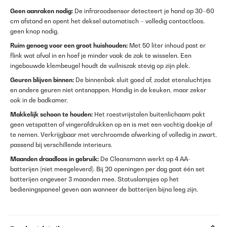
Geen aanraken nodig:
De infraroodsensor detecteert je hand op 30–60
cm afstand en opent het deksel automatisch – volledig contactloos,
geen knop nodig.
Ruim genoeg voor een groot huishouden:
Met 50 liter inhoud past er
flink wat afval in en hoef je minder vaak de zak te wisselen. Een
ingebouwde klembeugel houdt de vuilniszak stevig op zijn plek.
Geuren blijven binnen:
De binnenbak sluit goed af, zodat etensluchtjes
en andere geuren niet ontsnappen. Handig in de keuken, maar zeker
ook in de badkamer.
Makkelijk schoon te houden:
Het roestvrijstalen buitenlichaam pakt
geen vetspatten of vingerafdrukken op en is met een vochtig doekje af
te nemen. Verkrijgbaar met verchroomde afwerking of volledig in zwart,
passend bij verschillende interieurs.
Maanden draadloos in gebruik:
De Cleansmann werkt op 4 AA-
batterijen (niet meegeleverd). Bij 20 openingen per dag gaat één set
batterijen ongeveer 3 maanden mee. Statuslampjes op het
bedieningspaneel geven aan wanneer de batterijen bijna leeg zijn.