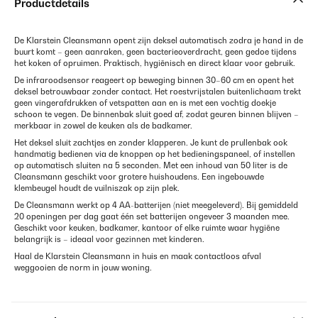
Productdetails
De Klarstein Cleansmann opent zijn deksel automatisch zodra je hand in de
buurt komt – geen aanraken, geen bacterieoverdracht, geen gedoe tijdens
het koken of opruimen. Praktisch, hygiënisch en direct klaar voor gebruik.
De infraroodsensor reageert op beweging binnen 30–60 cm en opent het
deksel betrouwbaar zonder contact. Het roestvrijstalen buitenlichaam trekt
geen vingerafdrukken of vetspatten aan en is met een vochtig doekje
schoon te vegen. De binnenbak sluit goed af, zodat geuren binnen blijven –
merkbaar in zowel de keuken als de badkamer.
Het deksel sluit zachtjes en zonder klapperen. Je kunt de prullenbak ook
handmatig bedienen via de knoppen op het bedieningspaneel, of instellen
op automatisch sluiten na 5 seconden. Met een inhoud van 50 liter is de
Cleansmann geschikt voor grotere huishoudens. Een ingebouwde
klembeugel houdt de vuilniszak op zijn plek.
De Cleansmann werkt op 4 AA-batterijen (niet meegeleverd). Bij gemiddeld
20 openingen per dag gaat één set batterijen ongeveer 3 maanden mee.
Geschikt voor keuken, badkamer, kantoor of elke ruimte waar hygiëne
belangrijk is – ideaal voor gezinnen met kinderen.
Haal de Klarstein Cleansmann in huis en maak contactloos afval
weggooien de norm in jouw woning.