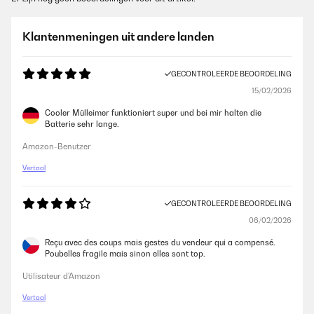
Klantenmeningen uit andere landen
GECONTROLEERDE BEOORDELING
15/02/2026
Cooler Mülleimer funktioniert super und bei mir halten die
Batterie sehr lange.
Amazon-Benutzer
Vertaal
GECONTROLEERDE BEOORDELING
06/02/2026
Reçu avec des coups mais gestes du vendeur qui a compensé.
Poubelles fragile mais sinon elles sont top.
Utilisateur d'Amazon
Vertaal