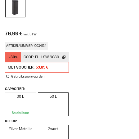
76,99 €
incl. BTW
ARTIKELNUMMER: 10034134
-30%
CODE:
FULLSWING30
MET VOUCHER:
53,89 €
Gebruiksvoorwaarden
CAPACITEIT:
30 L
50 L
Beschikbaar
KLEUR:
Zilver Metallic
Zwart