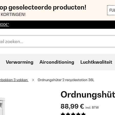
 op geselecteerde producten!
FU
 KORTINGEN!
 100€*
Verwarming
Airconditioning
Luchtkwaliteit
enbakken 3 vakken
Ordnungshüter 2 recyclestation 36L
Ordnungshüte
88,99 €
incl. BTW