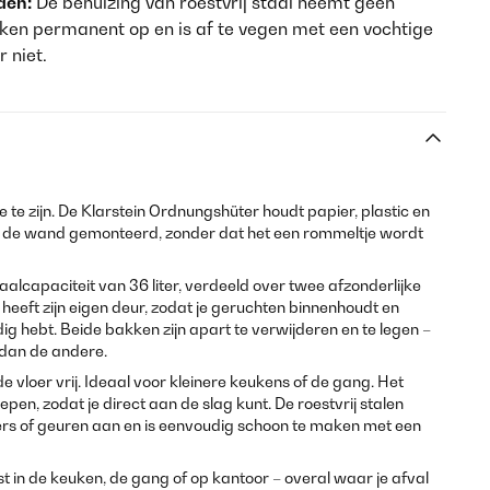
den:
De behuizing van roestvrij staal neemt geen
kken permanent op en is af te vegen met een vochtige
 niet.
 te zijn. De Klarstein Ordnungshüter houdt papier, plastic en
aan de wand gemonteerd, zonder dat het een rommeltje wordt
alcapaciteit van 36 liter, verdeeld over twee afzonderlijke
k heeft zijn eigen deur, zodat je geruchten binnenhoudt en
odig hebt. Beide bakken zijn apart te verwijderen en te legen –
t dan de andere.
 vloer vrij. Ideaal voor kleinere keukens of de gang. Het
pen, zodat je direct aan de slag kunt. De roestvrij stalen
rs of geuren aan en is eenvoudig schoon te maken met een
 in de keuken, de gang of op kantoor – overal waar je afval