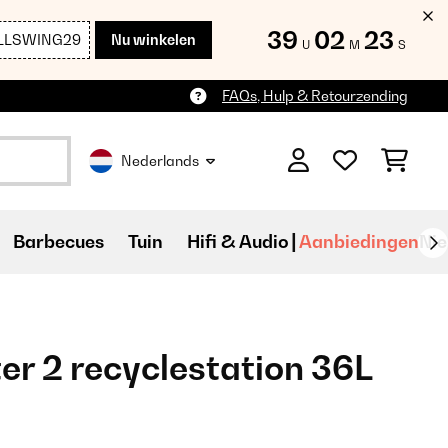
39
02
22
LLSWING29
Nu winkelen
U
M
S
FAQs, Hulp & Retourzending
Nederlands
Barbecues
Tuin
Hifi & Audio
Aanbiedingen
Ni
r 2 recyclestation 36L