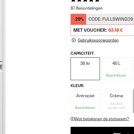
87 Beoordelingen
-29%
CODE:
FULLSWING29
MET VOUCHER:
63,18 €
Gebruiksvoorwaarden
CAPACITEIT:
36 ltr
45 L
Beschikbaar
KLEUR:
Antraciet
Crème
Andere
Beschikbaar
combinatie
Wat betekenen de statussen?