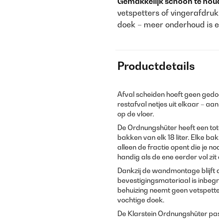
Gemakkelijk schoon te hou
vetspetters of vingerafdru
doek – meer onderhoud is er
Productdetails
Afval scheiden hoeft geen gedoe
restafval netjes uit elkaar – 
op de vloer.
De Ordnungshüter heeft een tota
bakken van elk 18 liter. Elke ba
alleen de fractie opent die je n
handig als de ene eerder vol zi
Dankzij de wandmontage blijft de
bevestigingsmateriaal is inbegre
behuizing neemt geen vetspette
vochtige doek.
De Klarstein Ordnungshüter past