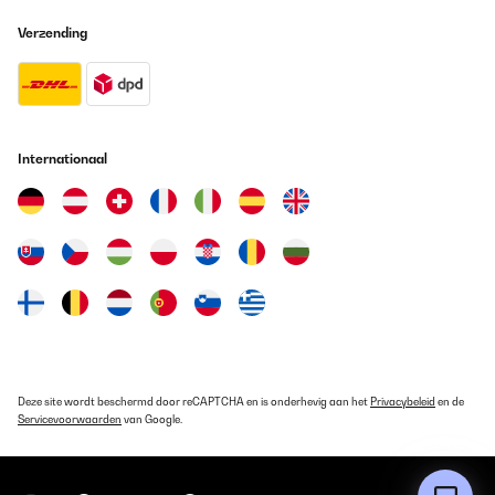
raccordement. Mais c'est simple pour l'installation. Compter 2
heures maximum.En service depuis 3 semaines,vraiment content
Verzending
de cet achat qui évitera beaucoup de bouteille dans le bac
jaune.Je recommande cet article.
Utilisateur d'Amazon
Vertaal
Internationaal
GECONTROLEERDE BEOORDELING
03/11/2024
Der Wasserfilter funktioniert einwandfrei und die Qualität des
Wassers ist spürbar verbessert. Die Lieferung war schnell und
das Gerät war gut verpackt. Der Verkäufer war sehr hilfsbereit
und freundlich.Obwohl das Gerät etwas laut ist, musste ich eine
Schall- und Vibrationsisolierung darunter anbringen. Ansonsten
ist es sehr empfehlenswert für jeden, der sauberes und frisches
Wasser schätzt.
Amazon-Benutzer
Deze site wordt beschermd door reCAPTCHA en is onderhevig aan het
Privacybeleid
en de
Servicevoorwaarden
van Google.
Vertaal
GECONTROLEERDE BEOORDELING