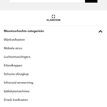
GECONTROLEERDE BEOORDELING
27/05/2025
Es el tercer aparato de Osmosis que tengo y es el primero que
compro sin bombona de almacenamiento. Estoy encantado
Meestverkochte categorieën
porque me ha liberado mucho espacio debajo del fregadero.La
calidad del agua es excelente. Con una buena presion y al ser de
800 GDP, el flujo de agua es constante y bastante rapido.Si ya
Wijnkoelkasten
has instalado otros sistemas de osmosis, la instalacion de este,
te resultara facil ya que es identica a otros, pero si es el primero
Mobiele airco
que instalas, te va a parecer un poco lioso, aunque en YouTube
hay infinidad de tutoriales explicando como instalarlo.
Luchtontvochtigers
Usuario/a de amazon
Eilandkappen
Vertaal
Schuine afzuigkap
GECONTROLEERDE BEOORDELING
Infrarood verwarming
17/03/2025
Ijsblokjesmachines
Sehr gute Filterung, aber kein Ersatzfilter im Lieferumfang
enthalten
Drank koelkasten
Amazon-Benutzer