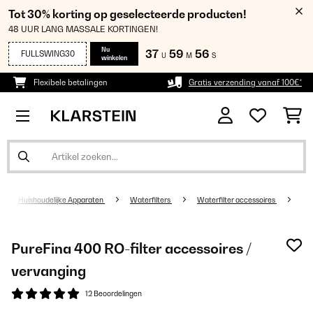
Tot 30% korting op geselecteerde producten!
48 UUR LANG MASSALE KORTINGEN!
Nu
37
59
56
FULLSWING30
U
M
S
winkelen
Flexibele betalingen
Gratis verzending vanaf 100€*
Huishoudelijke Apparaten
Waterfilters
Waterfilter accessoires
PureFina 400 RO-filter accessoires /
vervanging
12 Beoordelingen