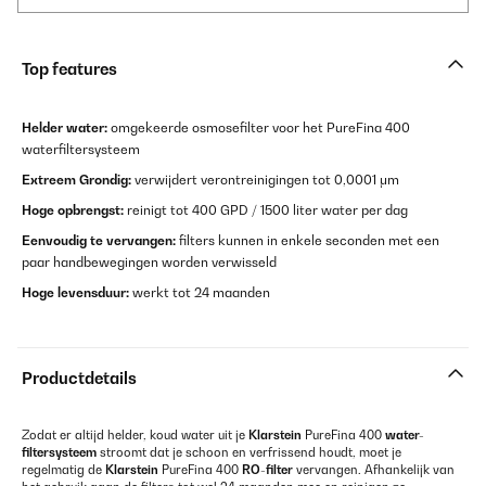
Top features
Helder water:
omgekeerde osmosefilter voor het PureFina 400
waterfiltersysteem
Extreem Grondig:
verwijdert verontreinigingen tot 0,0001 μm
Hoge opbrengst:
reinigt tot 400 GPD / 1500 liter water per dag
Eenvoudig te vervangen:
filters kunnen in enkele seconden met een
paar handbewegingen worden verwisseld
Hoge levensduur:
werkt tot 24 maanden
Productdetails
Zodat er altijd helder, koud water uit je
Klarstein
PureFina 400
water-
filtersysteem
stroomt dat je schoon en verfrissend houdt, moet je
regelmatig de
Klarstein
PureFina 400
RO-filter
vervangen. Afhankelijk van