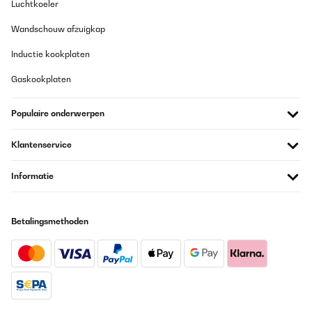
Luchtkoeler
Vertaal
Wandschouw afzuigkap
GECONTROLEERDE BEOORDELING
Inductie kookplaten
03/03/2025
Gaskookplaten
Ich bin begeistert von diesem Wasserfilter. Er ist leise, liefert
schnell saubergefiltertes Wasser und den Unterschied kann man
Populaire onderwerpen
schmecken.Im Lieferumfang ist alles dabei, kein Gang zum
Baumarkt nötig, das mag ich.Info:Ich habe diesen Wasserfilter
inzwischen über ein Jahr in Benutzung und nie Probleme damit
Klantenservice
gehabt.Bei dem Austausch des PCT Filters habe vermutlich ich
einen Fehler gemacht und nicht die Reihenfolge des Reset
beachtet, trotzdem wurde mir unproblematisch und kostenlos ein
Informatie
Ersatzgerät schnell geliefert. Das nenne ich mehr als perfekten
Kundenservice.Noch'n schönen Gruß von "mir"
Amazon-Benutzer
Betalingsmethoden
Vertaal
GECONTROLEERDE BEOORDELING
20/12/2024
La documentation n'est pas très claire concernant le