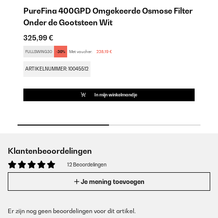
er
PureFina 400GPD Omgekeerde Osmose Filter
P
Onder de Gootsteen Wit
O
325,99 €
31
FULLSWING30
-30%
Met voucher:
228,19 €
FU
ARTIKELNUMMER: 10045512
AR
In mijn winkelmandje
Klantenbeoordelingen
12 Beoordelingen
Je mening toevoegen
Er zijn nog geen beoordelingen voor dit artikel.