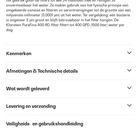
het gebruik gaan de filters tot wel 24 maanden mee en reinigen ze
onvermoeibaar het water. Ze maken gebruik van het fysische principe van
omgekeerde osmose en filteren zo verontreinigingen tot de grootte van een
miljoenste millimeter (0,0001 μm) uit het water. Ter vergelijking: een bacterie
is ongeveer 3 μm groot en blijft betrouwbaar in het filter hangen. De
Klarstein PureFina 400 RO-filter filtert tot 400 GPD (1500 liter) water per
dag.
Kenmerken
Afmetingen & Technische details
Wat wordt geleverd
Levering en verzending
Veiligheids- en gebruikshandleiding