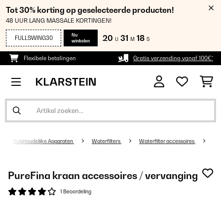
Tot 30% korting op geselecteerde producten!
48 UUR LANG MASSALE KORTINGEN!
Nu
20
31
16
FULLSWING30
U
M
S
winkelen
Flexibele betalingen
Gratis verzending vanaf 100€*
Huishoudelijke Apparaten
Waterfilters
Waterfilter accessoires
PureFina kraan accessoires / vervanging
1 Beoordeling