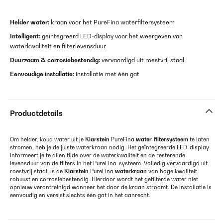
Helder water:
kraan voor het PureFina waterfiltersysteem
Intelligent:
geïntegreerd LED-display voor het weergeven van
waterkwaliteit en filterlevensduur
Duurzaam & corrosiebestendig:
vervaardigd uit roestvrij staal
Eenvoudige installatie:
installatie met één gat
Productdetails
Om helder, koud water uit je
Klarstein
PureFina
water-filtersysteem
te laten
stromen, heb je de juiste waterkraan nodig. Het geïntegreerde LED-display
informeert je te allen tijde over de waterkwaliteit en de resterende
levensduur van de filters in het PureFina-systeem. Volledig vervaardigd uit
roestvrij staal, is de
Klarstein
PureFina
waterkraan
van hoge kwaliteit,
robuust en corrosiebestendig. Hierdoor wordt het gefilterde water niet
opnieuw verontreinigd wanneer het door de kraan stroomt. De installatie is
eenvoudig en vereist slechts één gat in het aanrecht.