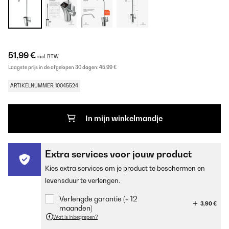
51,99 €
incl. BTW
Laagste prijs in de afgelopen 30 dagen:
45,99 €
ARTIKELNUMMER: 10045524
In mijn winkelmandje
Extra services voor jouw product
Kies extra services om je product te beschermen en
levensduur te verlengen.
Verlengde garantie (+ 12
3,90 €
maanden)
Wat is inbegrepen?