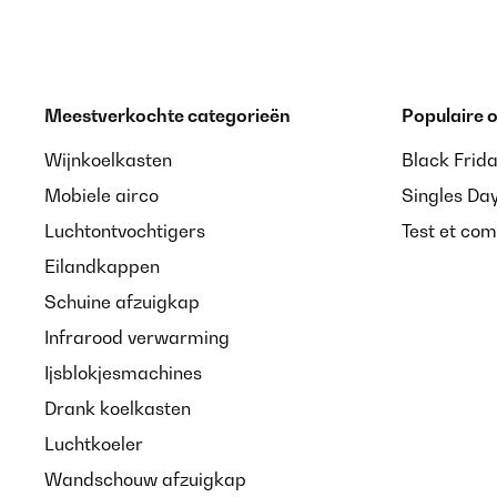
Meestverkochte categorieën
Populaire
Wijnkoelkasten
Black Frid
Mobiele airco
Singles Da
Luchtontvochtigers
Test et com
Eilandkappen
Schuine afzuigkap
Infrarood verwarming
Ijsblokjesmachines
Drank koelkasten
Luchtkoeler
Wandschouw afzuigkap