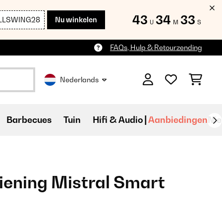
43
34
31
LLSWING28
Nu winkelen
U
M
S
FAQs, Hulp & Retourzending
Nederlands
Barbecues
Tuin
Hifi & Audio
Aanbiedingen
Ni
ening Mistral Smart