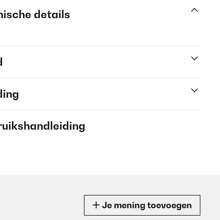
ische details
d
ding
ruikshandleiding
Je mening toevoegen