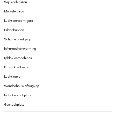
Wijnkoelkasten
Mobiele airco
Luchtontvochtigers
Eilandkappen
Schuine afzuigkap
Infrarood verwarming
Ijsblokjesmachines
Drank koelkasten
Luchtkoeler
Wandschouw afzuigkap
Inductie kookplaten
Gaskookplaten