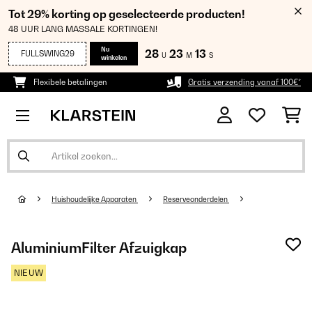
Tot 29% korting op geselecteerde producten!
48 UUR LANG MASSALE KORTINGEN!
Nu
28
23
13
FULLSWING29
U
M
S
winkelen
Flexibele betalingen
Gratis verzending vanaf 100€*
Huishoudelijke Apparaten
Reserveonderdelen
AluminiumFilter Afzuigkap
NIEUW