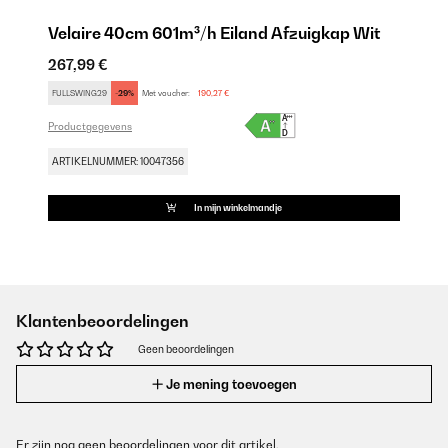
Velaire 40cm 601m³/h Eiland Afzuigkap Wit
267,99 €
FULLSWING29
-29%
Met voucher:
190,27 €
Productgegevens
ARTIKELNUMMER: 10047356
In mijn winkelmandje
Klantenbeoordelingen
Geen beoordelingen
Je mening toevoegen
Er zijn nog geen beoordelingen voor dit artikel.