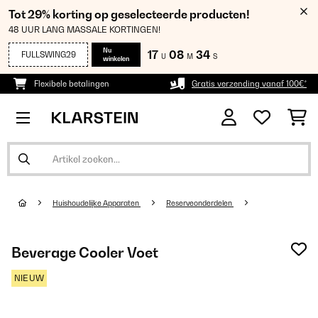
Tot 29% korting op geselecteerde producten!
48 UUR LANG MASSALE KORTINGEN!
Nu
17
08
33
FULLSWING29
U
M
S
winkelen
Flexibele betalingen
Gratis verzending vanaf 100€*
Huishoudelijke Apparaten
Reserveonderdelen
Beverage Cooler Voet
NIEUW