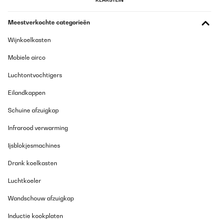
Meestverkochte categorieën
Wijnkoelkasten
Mobiele airco
Luchtontvochtigers
Eilandkappen
Schuine afzuigkap
Infrarood verwarming
Ijsblokjesmachines
Drank koelkasten
Luchtkoeler
Wandschouw afzuigkap
Inductie kookplaten