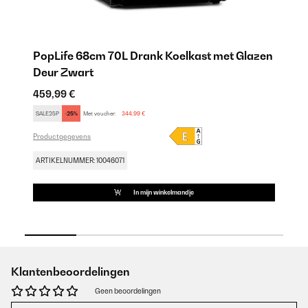
en
PopLife 68cm 70L Drank Koelkast met Glazen
H
Deur Zwart
De
459,99 €
31
SALE25P
-25%
Met voucher:
344,99 €
SA
Productgegevens
Pr
ARTIKELNUMMER: 10046071
AR
In mijn winkelmandje
Klantenbeoordelingen
Geen beoordelingen