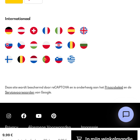
Internationaal
Deze site wordt beschermd door reCAPTCHA en is onderhevig aan het
Privacybeleid
en de
Servicevoorwaarden
van Google.
Privacy
Algemene Voorwaarden
Impressie
9,99 €
In mijn winkelmandje
Copyright © 2026 Klarstein. All rights reserved