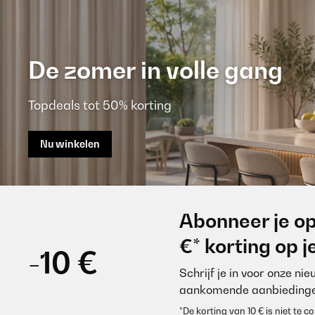
De zomer in volle gang
Topdeals tot 50% korting
Nu winkelen
Abonneer je op
€* korting op 
-10 €
Schrijf je in voor onze ni
aankomende aanbiedinge
*De korting van 10 € is niet te