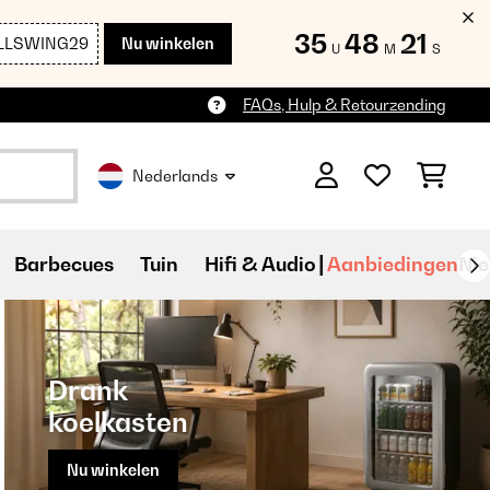
35
48
19
LLSWING29
Nu winkelen
U
M
S
FAQs, Hulp & Retourzending
Nederlands
Barbecues
Tuin
Hifi & Audio
Aanbiedingen
Ni
Drank
koelkasten
Nu winkelen