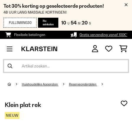
Tot 30% korting op geselecteerde producten!
48 UUR LANG MASSALE KORTINGEN!
Nu
10
54
20
FULLSWING30
U
M
S
winkelen
Flexibele betalingen
Gratis verzending vanaf 100€*
Huishoudelijke Apparaten
Reserveonderdelen
Klein plat rek
NIEUW