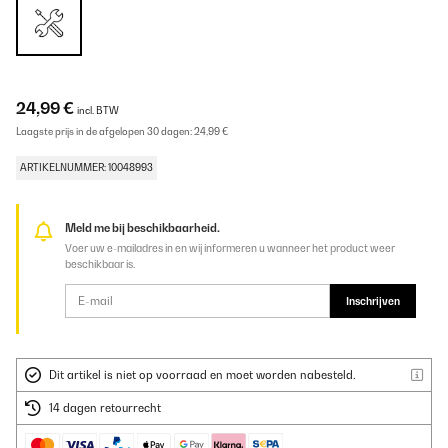
24,99 €
incl. BTW
Laagste prijs in de afgelopen 30 dagen:
24,99 €
ARTIKELNUMMER: 10048993
Meld me bij beschikbaarheid.
Voer uw e-mailadres in en wij informeren u wanneer het product weer
beschikbaar is.
Inschrijven
Dit artikel is niet op voorraad en moet worden nabesteld.
14 dagen retourrecht