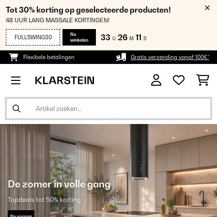
Tot 30% korting op geselecteerde producten!
48 UUR LANG MASSALE KORTINGEN!
Nu
33
26
10
FULLSWING30
U
M
S
winkelen
Flexibele betalingen
Gratis verzending vanaf 100€*
De zomer in volle gang
Topdeals tot 50% korting
Nu sparen