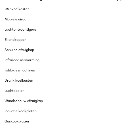
Wijnkoelkasten
Mobiele airco
Luchtontvochtigers
Eilandkappen
Schuine afzuigkap
Infrarood verwarming
Ijsblokjesmachines
Drank koelkasten
Luchtkoeler
Wandschouw afzuigkap
Inductie kookplaten
Gaskookplaten