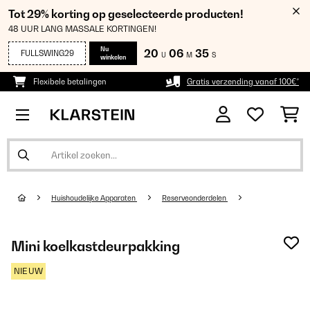
Tot 29% korting op geselecteerde producten!
48 UUR LANG MASSALE KORTINGEN!
Nu
20
06
34
FULLSWING29
U
M
S
winkelen
Flexibele betalingen
Gratis verzending vanaf 100€*
Huishoudelijke Apparaten
Reserveonderdelen
Mini koelkastdeurpakking
NIEUW