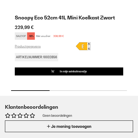
Snoopy Eco 52cm 41L Mini Koelkast Zwart
S
229,99 €
22
SALE10P
-10%
Met voucher:
206,99 €
SA
Productgegevens
Pr
ARTIKELNUMMER: 10032856
AR
In mijn winkelmandje
Klantenbeoordelingen
Geen beoordelingen
Je mening toevoegen