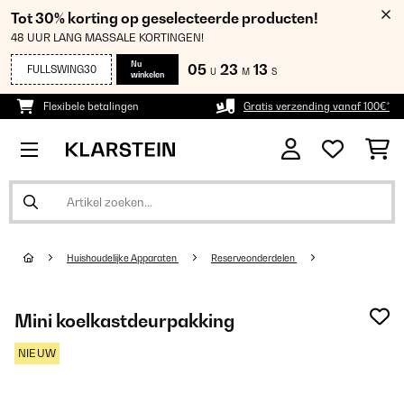
Tot 30% korting op geselecteerde producten!
48 UUR LANG MASSALE KORTINGEN!
Nu
05
23
12
FULLSWING30
U
M
S
winkelen
Flexibele betalingen
Gratis verzending vanaf 100€*
Huishoudelijke Apparaten
Reserveonderdelen
Mini koelkastdeurpakking
NIEUW