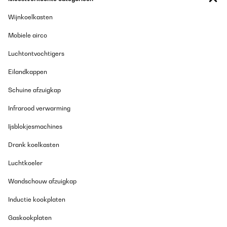
Wijnkoelkasten
Mobiele airco
Luchtontvochtigers
Eilandkappen
Schuine afzuigkap
Infrarood verwarming
Ijsblokjesmachines
Drank koelkasten
Luchtkoeler
Wandschouw afzuigkap
Inductie kookplaten
Gaskookplaten