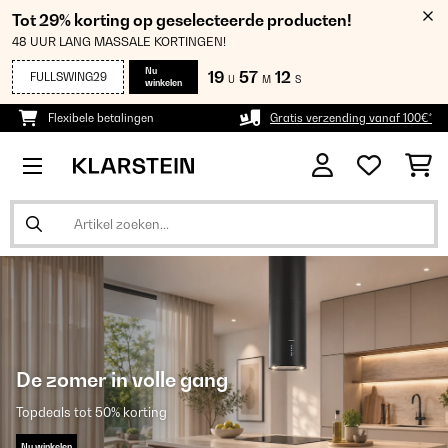
Tot 29% korting op geselecteerde producten!
48 UUR LANG MASSALE KORTINGEN!
Nu
19
57
12
FULLSWING29
U
M
S
winkelen
Flexibele betalingen
Gratis verzending vanaf 100€*
De zomer in volle gang
Topdeals tot 50% korting
Nu winkelen