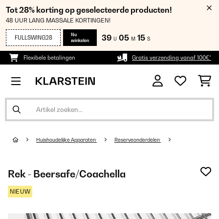
Tot 28% korting op geselecteerde producten!
48 UUR LANG MASSALE KORTINGEN!
Nu
39
05
13
FULLSWING28
U
M
S
winkelen
Flexibele betalingen
Gratis verzending vanaf 100€*
Huishoudelijke Apparaten
Reserveonderdelen
Rek - Beersafe/Coachella
NIEUW