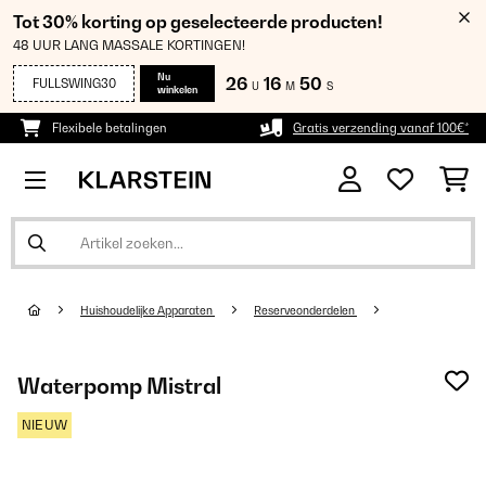
Tot 30% korting op geselecteerde producten!
48 UUR LANG MASSALE KORTINGEN!
Nu
26
16
48
FULLSWING30
U
M
S
winkelen
Flexibele betalingen
Gratis verzending vanaf 100€*
Huishoudelijke Apparaten
Reserveonderdelen
Waterpomp Mistral
NIEUW