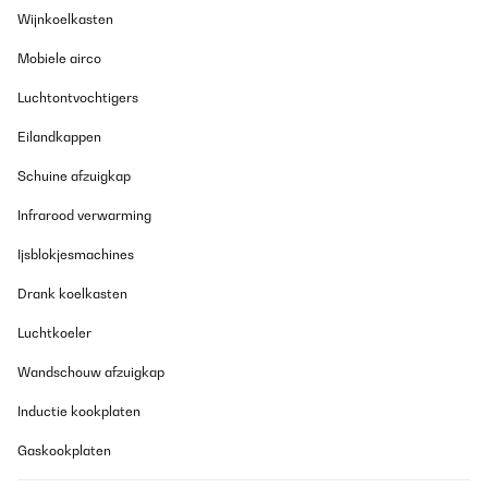
Wijnkoelkasten
Mobiele airco
Luchtontvochtigers
Eilandkappen
Schuine afzuigkap
Infrarood verwarming
Ijsblokjesmachines
Drank koelkasten
Luchtkoeler
Wandschouw afzuigkap
Inductie kookplaten
Gaskookplaten