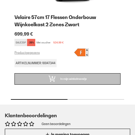
Velaire 57cm 17 Flessen Onderbouw
V
Wijnkoelkast 2 Zones Zwart
W
699,99 €
89
SALE25P
-25%
Met voucher:
524,99 €
SA
Productgegevens
Pr
ARTIKELNUMMER: 10047344
AR
In mijn winkelmandje
Klantenbeoordelingen
Geen beoordelingen
Je mening toevoegen