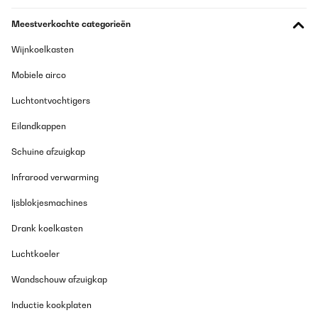
Meestverkochte categorieën
Wijnkoelkasten
Mobiele airco
Luchtontvochtigers
Eilandkappen
Schuine afzuigkap
Infrarood verwarming
Ijsblokjesmachines
Drank koelkasten
Luchtkoeler
Wandschouw afzuigkap
Inductie kookplaten