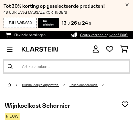
Tot 30% korting op geselecteerde producten!
48 UUR LANG MASSALE KORTINGEN!
Nu
13
26
24
FULLSWING30
U
M
S
winkelen
Flexibele betalingen
Gratis verzending vanaf 100€*
Huishoudelijke Apparaten
Reserveonderdelen
Wijnkoelkast Scharnier
NIEUW