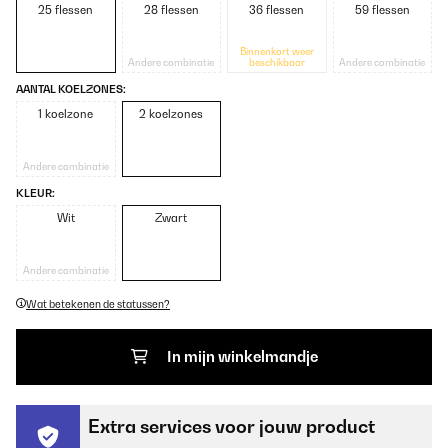
25 flessen
28 flessen
36 flessen
59 flessen
Binnenkort weer
Andere combinatie
beschikbaar
Andere combinatie
AANTAL KOELZONES:
1 koelzone
2 koelzones
Andere combinatie
KLEUR:
Wit
Zwart
Andere combinatie
Wat betekenen de statussen?
In mijn winkelmandje
Extra services voor jouw product