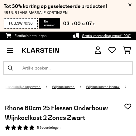
Tot 30% korting op geselecteerde producten!
48 UUR LANG MASSALE KORTINGEN!
Nu
03
00
06
FULLSWING30
U
M
S
winkelen
Flexibele betalingen
Gratis verzending vanaf 100€*
Huishoudelijke Apparaten
Wijnkoelkasten
Wijnkoelkasten inbouw
Rhone 60cm 25 Flessen Onderbouw
Wijnkoelkast 2 Zones Zwart
5 Beoordelingen