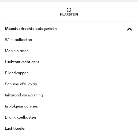
ein und demselben Gerät zu lagern. Zwei Geräte benötigen nicht
nur deutlich mehr Platz aber auch deutlich mehr Strom. Der
Einbauwürfel ist also für Liebhaber die nicht mehr 25 Flaschen
am Abend trinken eine sehr gute Wahl :)Die Temperaturregelung
ist ein Kinderspiel, das LCD-Display kann dabei die Soll als auch
Meestverkochte categorieën
Ist-Temperatur anzeigen.Die Glastür und die stilvolle LED-
Beleuchtung machen das Ganze zu einem echten Hingucker in
meiner Küche. Und ich schätze den UV-Schutz, der meine
Wijnkoelkasten
wertvollen Flaschen vor unerwünschten Einflüssen schützt. Die
Holzablagen runden das edle Design ab und geben dem Gerät
Mobiele airco
einen authentischen Charakter.In einer Welt voller lauter Geräte
ist das für mich wirklich ein Segen, wie leise dieser Kühlschrank
Luchtontvochtigers
ist, vor allem, wenn ich Gäste habe. Ob ich nun alleine bin oder in
Gesellschaft, dieser Kühlschrank fügt sich nahtlos in die
Eilandkappen
Atmosphäre ein, ohne zu stören.Die Installationsanleitung war
unkompliziert, und ich konnte den Kühlschrank ohne
professionelle Hilfe einbauen. Ich empfehle den Einbau aber
Schuine afzuigkap
mindestens mit zwei Leuten zu machen, da er schon ein
Stückchen wiegt.
Infrarood verwarming
Amazon-Benutzer
Ijsblokjesmachines
Vertaal
Drank koelkasten
Luchtkoeler