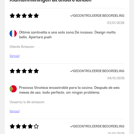
GECONTROLEERDE BEOORDELING
02/01/2026
Ottima cantinetta a una sola zona.Da incasso. Design molto
bello. Apertura push
Utente Amazon
Vertaal
GECONTROLEERDE BEOORDELING
04/10/2025
Preciosa Vinoteca encastrable para la cocina. Después de seis
meses de uso, todo perfecto, sin ningún problema.
Usuario/a de amazon
Vertaal
GECONTROLEERDE BEOORDELING
01/01/2025