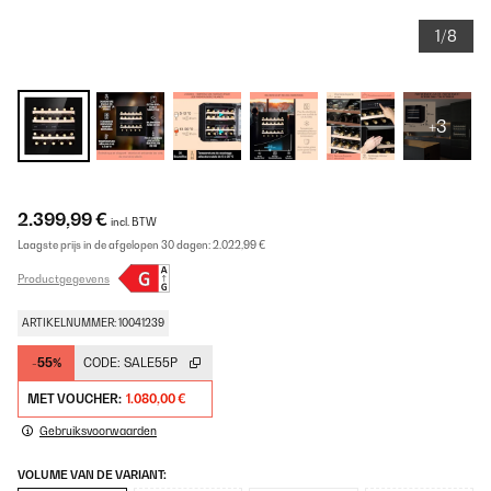
1/8
+3
2.399,99 €
incl. BTW
Laagste prijs in de afgelopen 30 dagen:
2.022,99 €
Productgegevens
ARTIKELNUMMER: 10041239
-55%
CODE:
SALE55P
MET VOUCHER:
1.080,00 €
Gebruiksvoorwaarden
VOLUME VAN DE VARIANT: