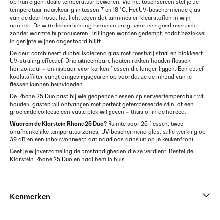
op hun eigen ideale temperatuur bewaren. Via het touchscreen stel je de
temperatuur nauwkeurig in tussen 7 en 18 °C. Het UV-beschermende glas
van de deur houdt het licht tegen dat tannines en kleurstoffen in wijn
aantast. De witte ledverlichting binnenin zorgt voor een goed overzicht
zonder warmte te produceren. Trillingen worden gedempt, zodat bezinksel
in gerijpte wijnen ongestoord blijft.
De deur combineert dubbel isolerend glas met roestvrij staal en blokkeert
UV-straling effectief. Drie uitneembare houten rekken houden flessen
horizontaal – onmisbaar voor kurken flessen die langer liggen. Een actief
koolstoffilter vangt omgevingsgeuren op voordat ze de inhoud van je
flessen kunnen beïnvloeden.
De Rhone 25 Duo past bij wie geopende flessen op serveertemperatuur wil
houden, gasten wil ontvangen met perfect getempereerde wijn, of een
groeiende collectie een vaste plek wil geven – thuis of in de horeca.
Waarom de Klarstein Rhone 25 Duo?
Ruimte voor 25 flessen, twee
onafhankelijke temperatuurzones, UV-beschermend glas, stille werking op
39 dB en een inbouwontwerp dat naadloos aansluit op je keukenfront.
Geef je wijnverzameling de omstandigheden die ze verdient. Bestel de
Klarstein Rhone 25 Duo en haal hem in huis.
Kenmerken