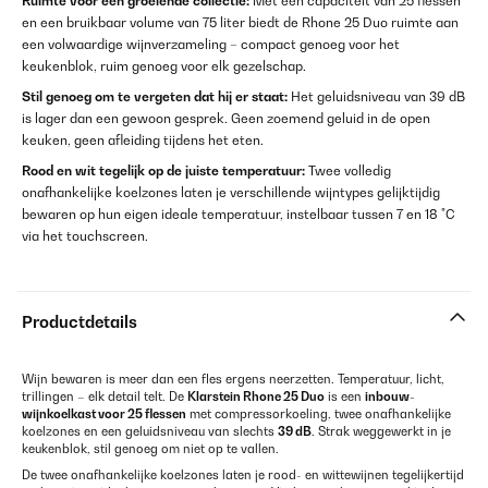
Ruimte voor een groeiende collectie:
Met een capaciteit van 25 flessen
en een bruikbaar volume van 75 liter biedt de Rhone 25 Duo ruimte aan
een volwaardige wijnverzameling – compact genoeg voor het
keukenblok, ruim genoeg voor elk gezelschap.
Stil genoeg om te vergeten dat hij er staat:
Het geluidsniveau van 39 dB
is lager dan een gewoon gesprek. Geen zoemend geluid in de open
keuken, geen afleiding tijdens het eten.
Rood en wit tegelijk op de juiste temperatuur:
Twee volledig
onafhankelijke koelzones laten je verschillende wijntypes gelijktijdig
bewaren op hun eigen ideale temperatuur, instelbaar tussen 7 en 18 °C
via het touchscreen.
Productdetails
Wijn bewaren is meer dan een fles ergens neerzetten. Temperatuur, licht,
trillingen – elk detail telt. De
Klarstein Rhone 25 Duo
is een
inbouw-
wijnkoelkast voor 25 flessen
met compressorkoeling, twee onafhankelijke
koelzones en een geluidsniveau van slechts
39 dB
. Strak weggewerkt in je
keukenblok, stil genoeg om niet op te vallen.
De twee onafhankelijke koelzones laten je rood- en wittewijnen tegelijkertijd