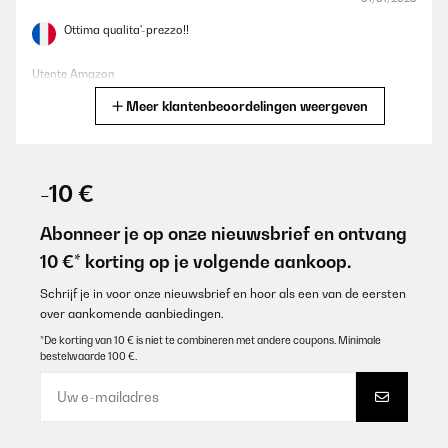
Ottima qualita'-prezzo!!
Utente Amazon
Meer klantenbeoordelingen weergeven
Vertaal
GECONTROLEERDE BEOORDELING
09/03/2024
-10 €
Cantina bellissima e funziona benissimo e lo sportello che si apre
da solo è una figata
Abonneer je op onze nieuwsbrief en ontvang
10 €* korting op je volgende aankoop.
Utente Amazon
Vertaal
Schrijf je in voor onze nieuwsbrief en hoor als een van de eersten
over aankomende aanbiedingen.
*De korting van 10 € is niet te combineren met andere coupons. Minimale
GECONTROLEERDE BEOORDELING
bestelwaarde 100 €.
01/09/2023
Als jemand, der seine Weine wirklich schätzt, muss ich sagen,
dass der Einbau-Weinkühlschrank meine Erwartungen wirklich
übertroffen hat. Ich liebe die Zwei-Zonen-Funktion; es gibt mir die
Flexibilität, sowohl meine Rotweine als auch meine Weißweine in