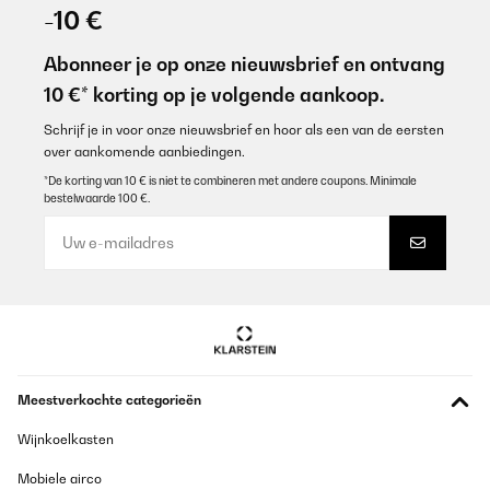
04/01/2026
-10 €
Espectacular, queda tremenda en mi cocina
Abonneer je op onze nieuwsbrief en ontvang
Usuario/a de amazon
10 €* korting op je volgende aankoop.
Vertaal
Schrijf je in voor onze nieuwsbrief en hoor als een van de eersten
over aankomende aanbiedingen.
GECONTROLEERDE BEOORDELING
*De korting van 10 € is niet te combineren met andere coupons. Minimale
bestelwaarde 100 €.
24/10/2025
Gut
Amazon user
Vertaal
GECONTROLEERDE BEOORDELING
Meestverkochte categorieën
25/09/2025
Lovely item. As good as any hob. Very pleased and hope it lasts
Wijnkoelkasten
Mobiele airco
Amazon user