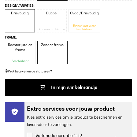
DESIGNVARIATIES:
Drievoudig
Dubbel
Ovaal/Drievoudig
Binnenkort weer
Andere combinatie
beschikbaar
FRAME:
Roestvrijstalen
Zonder frame
frame
Beschikbaar
Wat betekenen de statussen?
In mijn winkelmandje
Extra services voor jouw product
Kies extra services om je product te beschermen en
levensduur te verlengen.
Verlengde garantie (+ 12