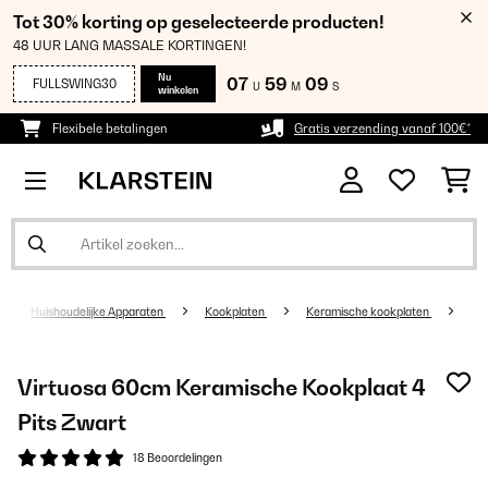
Tot 30% korting op geselecteerde producten!
48 UUR LANG MASSALE KORTINGEN!
Nu
07
59
08
FULLSWING30
U
M
S
winkelen
Flexibele betalingen
Gratis verzending vanaf 100€*
Huishoudelijke Apparaten
Kookplaten
Keramische kookplaten
Virtuosa 60cm Keramische Kookplaat 4
Pits Zwart
18 Beoordelingen