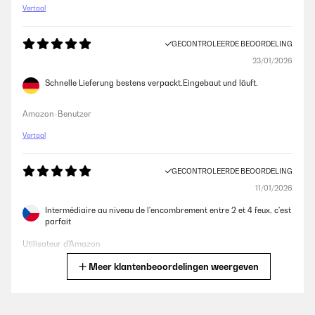
Vertaal
GECONTROLEERDE BEOORDELING
23/01/2026
Schnelle Lieferung bestens verpackt.Eingebaut und läuft.
Amazon-Benutzer
Vertaal
GECONTROLEERDE BEOORDELING
11/01/2026
Intermédiaire au niveau de l'encombrement entre 2 et 4 feux, c'est
parfait
Utilisateur d'Amazon
Meer klantenbeoordelingen weergeven
Vertaal
GECONTROLEERDE BEOORDELING