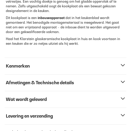
vetrestjes. Een vochtig doekje is genoeg om het gladde oppervlak af te
nemen. Zelfs uitgeschakeld oogt de kookplaat als een bewust gekozen
designelement in de keuken.
Dit kookplaat is een
inbouwapparaat
dat in het keukenblad wordt
gemonteerd. Het benodigde montagemateriaal is meegeleverd. Het gaat
niet om een vrijstaand apparaat – de inbouw dient te worden uitgevoerd
door een gekwalificeerde vakman.
Haal het Klarstein glaskeramische kookplaat in huis en kook voortaan in
een keuken die er zo netjes uitziet als hij werkt.
Kenmerken
Afmetingen & Technische details
Wat wordt geleverd
Levering en verzending