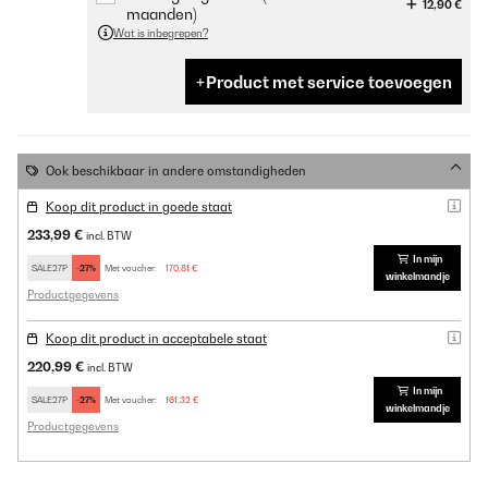
12,90 €
maanden)
Wat is inbegrepen?
Product met service toevoegen
Ook beschikbaar in andere omstandigheden
Koop dit product in goede staat
233,99 €
incl. BTW
In mijn
SALE27P
-27%
Met voucher:
170,81 €
winkelmandje
Productgegevens
Koop dit product in acceptabele staat
220,99 €
incl. BTW
In mijn
SALE27P
-27%
Met voucher:
161,32 €
winkelmandje
Productgegevens