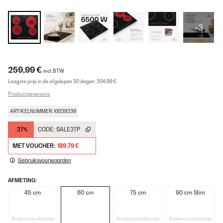
+3
259,99 €
incl. BTW
Laagste prijs in de afgelopen 30 dagen:
204,99 €
Productgegevens
ARTIKELNUMMER: 10029239
-27%
CODE:
SALE27P
MET VOUCHER:
189,79 €
Gebruiksvoorwaarden
AFMETING:
45 cm
60 cm
75 cm
90 cm Slim
Andere combinatie
Andere combinatie
Andere combinatie