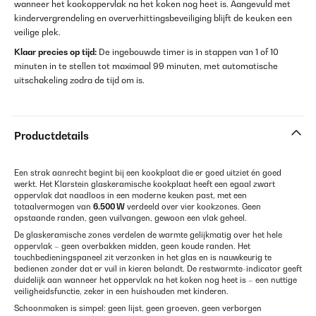
wanneer het kookoppervlak na het koken nog heet is. Aangevuld met
kindervergrendeling en oververhittingsbeveiliging blijft de keuken een
veilige plek.
Klaar precies op tijd:
De ingebouwde timer is in stappen van 1 of 10
minuten in te stellen tot maximaal 99 minuten, met automatische
uitschakeling zodra de tijd om is.
Productdetails
Een strak aanrecht begint bij een kookplaat die er goed uitziet én goed
werkt. Het Klarstein glaskeramische kookplaat heeft een egaal zwart
oppervlak dat naadloos in een moderne keuken past, met een
totaalvermogen van
6.500 W
verdeeld over vier kookzones. Geen
opstaande randen, geen vuilvangen, gewoon een vlak geheel.
De glaskeramische zones verdelen de warmte gelijkmatig over het hele
oppervlak – geen overbakken midden, geen koude randen. Het
touchbedieningspaneel zit verzonken in het glas en is nauwkeurig te
bedienen zonder dat er vuil in kieren belandt. De restwarmte-indicator geeft
duidelijk aan wanneer het oppervlak na het koken nog heet is – een nuttige
veiligheidsfunctie, zeker in een huishouden met kinderen.
Schoonmaken is simpel: geen lijst, geen groeven, geen verborgen