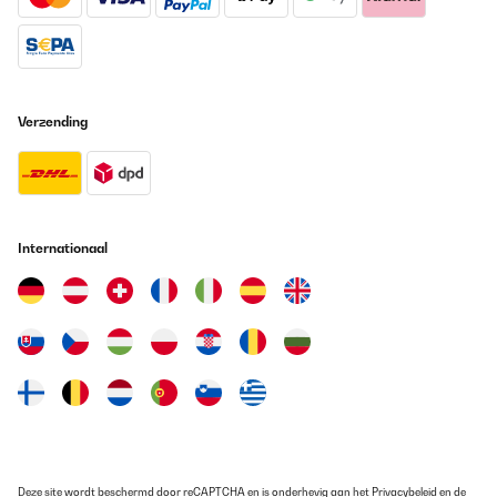
das leise Geräuch nicht, wenn die Uhren bewegt werden. Ich
würde ihn wieder kaufen!
Amazon-Benutzer
Vertaal
Verzending
GECONTROLEERDE BEOORDELING
03/01/2024
Bonjour, très satisfait par le produit, la commande et la livraison.
Internationaal
LAMBERT
Vertaal
GECONTROLEERDE BEOORDELING
03/01/2024
Hallo habe denn Artikel nicht bekommen das ich bewerten soll .
Jawan
Deze site wordt beschermd door reCAPTCHA en is onderhevig aan het
Privacybeleid
en de