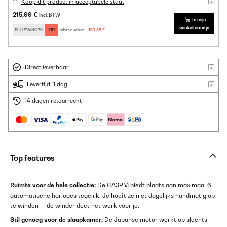
Koop dit product in acceptabele staat
215,99 €
incl. BTW
In mijn
winkelmandje
FULLSWING29
-29%
Met voucher:
153,35 €
Direct leverbaar
Levertijd: 1 dag
14 dagen retourrecht
Top features
Ruimte voor de hele collectie:
De CA3PM biedt plaats aan maximaal 6
automatische horloges tegelijk. Je hoeft ze niet dagelijks handmatig op
te winden — de winder doet het werk voor je.
Stil genoeg voor de slaapkamer:
De Japanse motor werkt op slechts