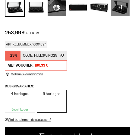
+1
253,99 €
incl. BTW
ARTIKELNUMMER: 10004397
-29%
CODE:
FULLSWING29
MET VOUCHER:
180,33 €
Gebruiksvoorwaarden
DESIGNVARIATIES:
4 horloges
6 horloges
Beschikbaar
Wat betekenen de statussen?