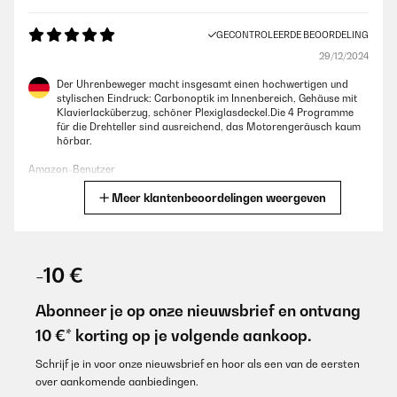
GECONTROLEERDE BEOORDELING
29/12/2024
Der Uhrenbeweger macht insgesamt einen hochwertigen und
stylischen Eindruck: Carbonoptik im Innenbereich, Gehäuse mit
Klavierlacküberzug, schöner Plexiglasdeckel.Die 4 Programme
für die Drehteller sind ausreichend, das Motorengeräusch kaum
hörbar.
Amazon-Benutzer
Meer klantenbeoordelingen weergeven
Vertaal
GECONTROLEERDE BEOORDELING
25/12/2024
-10 €
und läuft und läuft und........
Abonneer je op onze nieuwsbrief en ontvang
Amazon-Benutzer
10 €* korting op je volgende aankoop.
Vertaal
Schrijf je in voor onze nieuwsbrief en hoor als een van de eersten
over aankomende aanbiedingen.