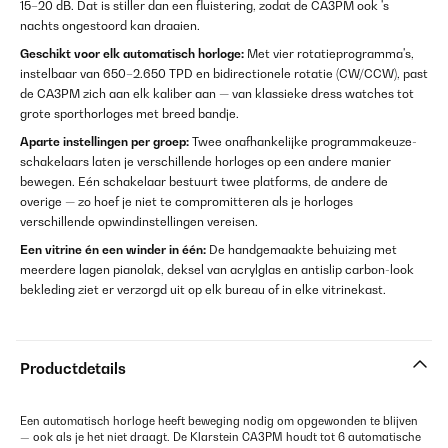
15–20 dB. Dat is stiller dan een fluistering, zodat de CA3PM ook 's
nachts ongestoord kan draaien.
Geschikt voor elk automatisch horloge:
Met vier rotatieprogramma's,
instelbaar van 650–2.650 TPD en bidirectionele rotatie (CW/CCW), past
de CA3PM zich aan elk kaliber aan — van klassieke dress watches tot
grote sporthorloges met breed bandje.
Aparte instellingen per groep:
Twee onafhankelijke programmakeuze­
schakelaars laten je verschillende horloges op een andere manier
bewegen. Eén schakelaar bestuurt twee platforms, de andere de
overige — zo hoef je niet te compromitteren als je horloges
verschillende opwindinstellingen vereisen.
Een vitrine én een winder in één:
De handgemaakte behuizing met
meerdere lagen pianolak, deksel van acrylglas en antislip carbon-look
bekleding ziet er verzorgd uit op elk bureau of in elke vitrinekast.
Productdetails
Een automatisch horloge heeft beweging nodig om opgewonden te blijven
— ook als je het niet draagt. De Klarstein CA3PM houdt tot 6 automatische