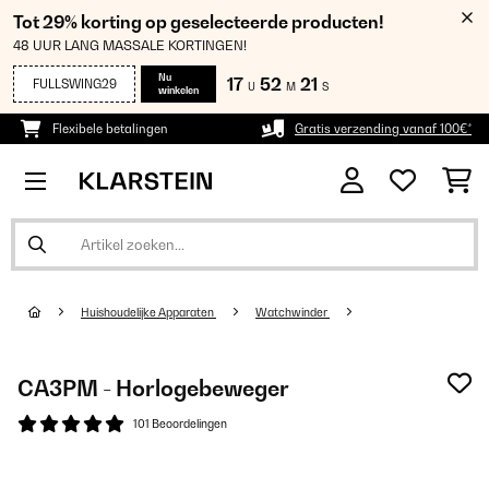
Tot 29% korting op geselecteerde producten!
48 UUR LANG MASSALE KORTINGEN!
Nu
17
52
20
FULLSWING29
U
M
S
winkelen
Flexibele betalingen
Gratis verzending vanaf 100€*
Huishoudelijke Apparaten
Watchwinder
CA3PM - Horlogebeweger
101 Beoordelingen