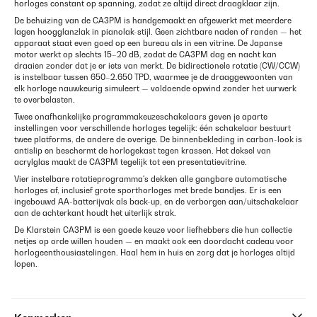
horloges constant op spanning, zodat ze altijd direct draagklaar zijn.
De behuizing van de CA3PM is handgemaakt en afgewerkt met meerdere
lagen hoogglanzlak in pianolak-stijl. Geen zichtbare naden of randen — het
apparaat staat even goed op een bureau als in een vitrine. De Japanse
motor werkt op slechts 15–20 dB, zodat de CA3PM dag en nacht kan
draaien zonder dat je er iets van merkt. De bidirectionele rotatie (CW/CCW)
is instelbaar tussen 650–2.650 TPD, waarmee je de draaggewoonten van
elk horloge nauwkeurig simuleert — voldoende opwind zonder het uurwerk
te overbelasten.
Twee onafhankelijke programmakeuze­schakelaars geven je aparte
instellingen voor verschillende horloges tegelijk: één schakelaar bestuurt
twee platforms, de andere de overige. De binnenbekleding in carbon-look is
antislip en beschermt de horlogekast tegen krassen. Het deksel van
acrylglas maakt de CA3PM tegelijk tot een presentatievitrine.
Vier instelbare rotatieprogramma's dekken alle gangbare automatische
horloges af, inclusief grote sporthorloges met brede bandjes. Er is een
ingebouwd AA-batterijvak als back-up, en de verborgen aan/uitschakelaar
aan de achterkant houdt het uiterlijk strak.
De Klarstein CA3PM is een goede keuze voor liefhebbers die hun collectie
netjes op orde willen houden — en maakt ook een doordacht cadeau voor
horloge­enthousiastelingen. Haal hem in huis en zorg dat je horloges altijd
lopen.