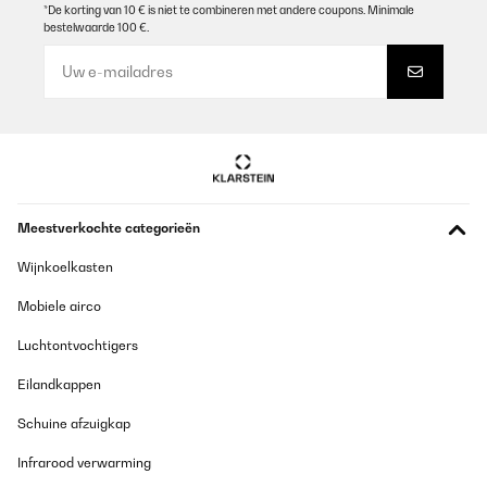
GECONTROLEERDE BEOORDELING
*De korting van 10 € is niet te combineren met andere coupons. Minimale
bestelwaarde 100 €.
29/05/2024
Perfektes Handling bei der letzten, Bestellung, auch durch die
Beschädigung, vollste Zufriedenheit
Lg Inreiter Hans
Johann
Vertaal
GECONTROLEERDE BEOORDELING
Meestverkochte categorieën
28/05/2024
Wijnkoelkasten
CA2PM watch winder for 4 watches.
Customer service excellent.
Mobiele airco
Item, great looking, good finish. Packaging is flimsy, winder
arrived damaged, but damage is minimal on the wood.
Luchtontvochtigers
Power batteries or electric.
On batteries (3x LR6/AA) the watch winder functions for ONLY 11
Eilandkappen
DAYS (10-21 may) on the programme n°3; extremely unacceptable.
Electricity is not an option as I have the watch winder in a closet.
Schuine afzuigkap
Without knowing this, I ordered a second Watch Winder, this time
for 6 watches, the CA3PM. I will drop a review when i know more.
WHTF
Infrarood verwarming