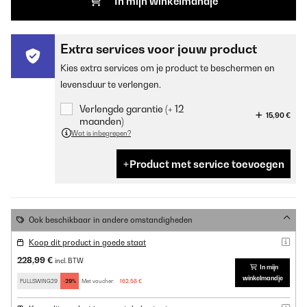
In mijn winkelmandje
Extra services voor jouw product
Kies extra services om je product te beschermen en
levensduur te verlengen.
Verlengde garantie (+ 12
15,90 €
maanden)
Wat is inbegrepen?
Product met service toevoegen
Ook beschikbaar in andere omstandigheden
Koop dit product in goede staat
228,99 €
incl. BTW
In mijn
winkelmandje
FULLSWING29
-29%
Met voucher:
162,58 €