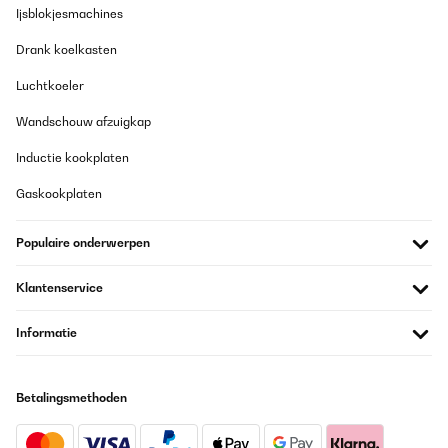
William
Ijsblokjesmachines
Vertaal
Drank koelkasten
Luchtkoeler
GECONTROLEERDE BEOORDELING
19/05/2024
Wandschouw afzuigkap
Ein ausgezeichnetes gerät, das läuft wie beschrieben und
Inductie kookplaten
insbesondere kaum wahrzunehmen ist.
Ivonne
Gaskookplaten
Vertaal
Populaire onderwerpen
GECONTROLEERDE BEOORDELING
Klantenservice
09/05/2024
Die Uhren bleiben nicht mehr stehen, der Uhrenbeweger macht
Informatie
einen wertigen Eindruck - bin sehr zufrieden!In vorherigen
Rezessionen habe ich gelesen, dass die Uhren dennoch
stehenbleiben. Kann ich nicht bestätigen, der Beweger hat
verschiedene Modi, die von mir gewählte funktioniert
Betalingsmethoden
einwandfrei, seit 6 Monaten mittlerweile und die Uhren werden
sehr selten getragen! Ist er komplett geräuschlos? Nein, aber ich
habe ihn auch nicht im Schlafzimmer stehen, daher stört mich