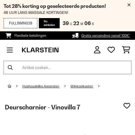
Tot 28% korting op geselecteerde producten!
48 UUR LANG MASSALE KORTINGEN!
Nu
39
22
06
FULLSWING28
U
M
S
winkelen
Flexibele betalingen
Gratis verzending vanaf 100€*
Huishoudelijke Apparaten
Wijnkoelkasten
Deurscharnier - Vinovilla 7