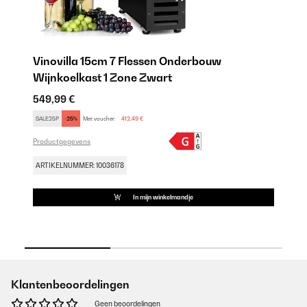
Vinovilla 15cm 7 Flessen Onderbouw
V
Wijnkoelkast 1 Zone Zwart
Wi
549,99 €
54
SALE25P
-25%
Met voucher:
412,49 €
FU
Productgegevens
Pr
ARTIKELNUMMER: 10036178
AR
In mijn winkelmandje
Klantenbeoordelingen
Geen beoordelingen