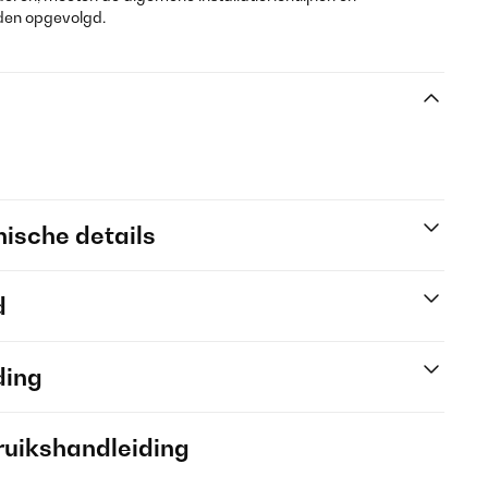
den opgevolgd.
ische details
d
ding
ruikshandleiding