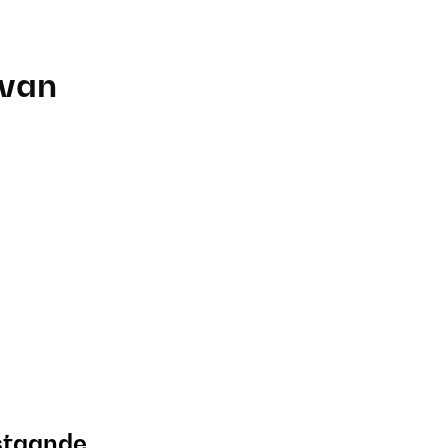
 van
jstaande