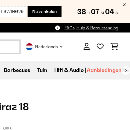
38
07
02
LLSWING29
Nu winkelen
U
M
S
FAQs, Hulp & Retourzending
Nederlands
Barbecues
Tuin
Hifi & Audio
Aanbiedingen
Ni
iraz 18
:
17,99 €