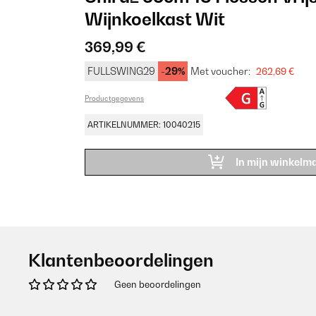
Wijnkoelkast Wit
369,99 €
FULLSWING29
-29%
Met voucher:
262,69 €
Productgegevens
ARTIKELNUMMER: 10040215
In mijn winkelm
Klantenbeoordelingen
Geen beoordelingen