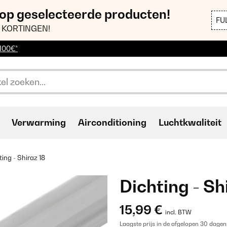
 op geselecteerde producten!
FU
 KORTINGEN!
 100€*
Verwarming
Airconditioning
Luchtkwaliteit
ting - Shiraz 18
Dichting - Sh
15,99 €
incl. BTW
Laagste prijs in de afgelopen 30 dagen