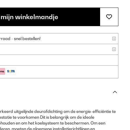
 mijn winkelmandje
aad - snel bestellen!
eerd uitgelijnde deurafdichting om de energie-efficiëntie te
statie te voorkomen Dit is belangrijk om de ideale
behouden en om het koelsysteem te beschermen. Om een
deren, moeten de algemene installatierichtlijnen en