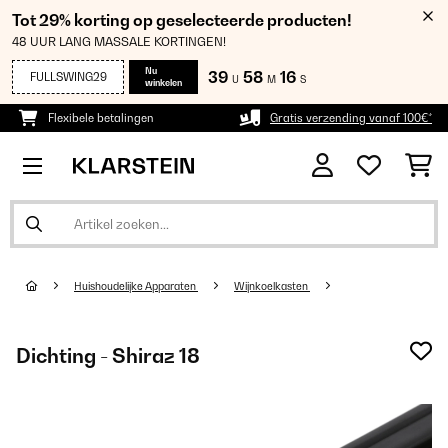
Tot 29% korting op geselecteerde producten!
48 UUR LANG MASSALE KORTINGEN!
Nu
39
58
15
FULLSWING29
U
M
S
winkelen
Flexibele betalingen
Gratis verzending vanaf 100€*
Huishoudelijke Apparaten
Wijnkoelkasten
Dichting - Shiraz 18