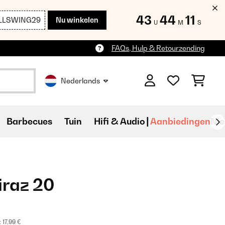
43
44
09
LLSWING29
Nu winkelen
U
M
S
FAQs, Hulp & Retourzending
Nederlands
Barbecues
Tuin
Hifi & Audio
Aanbiedingen
Ni
iraz 20
:
17,99 €