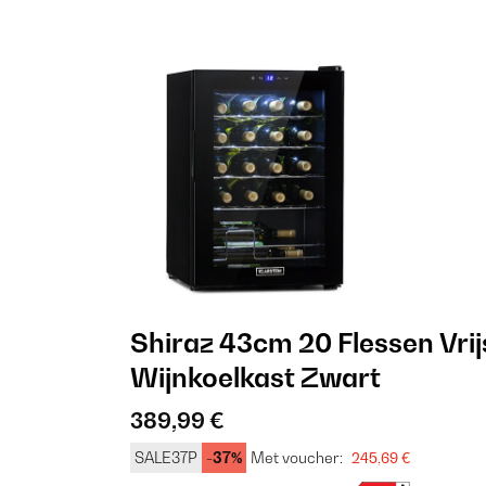
Shiraz 43cm 20 Flessen Vri
Wijnkoelkast Zwart
389,99 €
SALE37P
-37%
Met voucher:
245,69 €