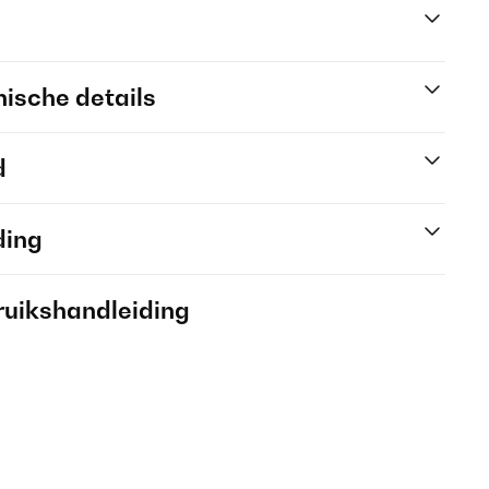
ische details
d
ding
ruikshandleiding