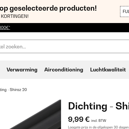
 op geselecteerde producten!
FU
 KORTINGEN!
 100€*
Verwarming
Airconditioning
Luchtkwaliteit
ting - Shiraz 20
Dichting - Sh
9,99 €
incl. BTW
Laagste prijs in de afgelopen 30 dagen