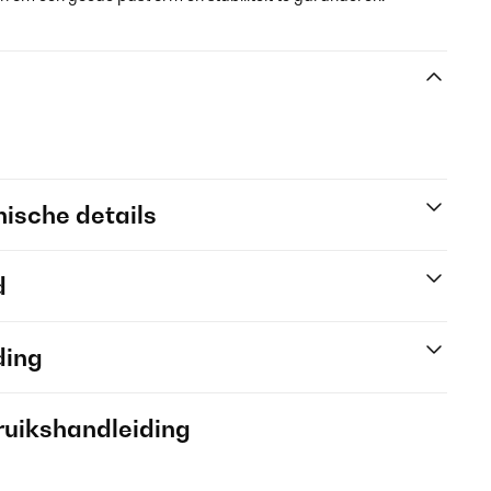
ische details
d
ding
ruikshandleiding