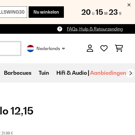
20
15
22
LLSWING30
Nu winkelen
U
M
S
FAQs, Hulp & Retourzending
Nederlands
Barbecues
Tuin
Hifi & Audio
Aanbiedingen
Ni
o 12,15
:
21,99 €