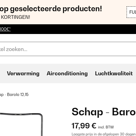
 op geselecteerde producten!
FU
 KORTINGEN!
 100€*
Verwarming
Airconditioning
Luchtkwaliteit
p - Barolo 12,15
Schap - Barol
17,99 €
incl. BTW
Laagste prijs in de afgelopen 30 dagen