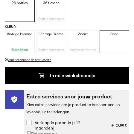
28 bottles
36 flessen
Andere combinatie
KLEUR:
Vintage kremna
Vintage Crème
Zwart
Črna
Beschikbaar
Andere combinatie
Andere combinatie
Wat betekenen de statussen?
In mijn winkelmandje
Extra services voor jouw product
Kies extra services om je product te beschermen en
levensduur te verlengen.
Verlengde garantie (+ 12
27,90 €
maanden)
Wat is inbegrepen?