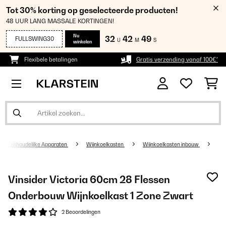
Tot 30% korting op geselecteerde producten!
48 UUR LANG MASSALE KORTINGEN!
Nu
32
42
48
FULLSWING30
U
M
S
winkelen
Flexibele betalingen
Gratis verzending vanaf 100€*
Huishoudelijke Apparaten
Wijnkoelkasten
Wijnkoelkasten inbouw
Vinsider Victoria 60cm 28 Flessen
Onderbouw Wijnkoelkast 1 Zone Zwart
2 Beoordelingen