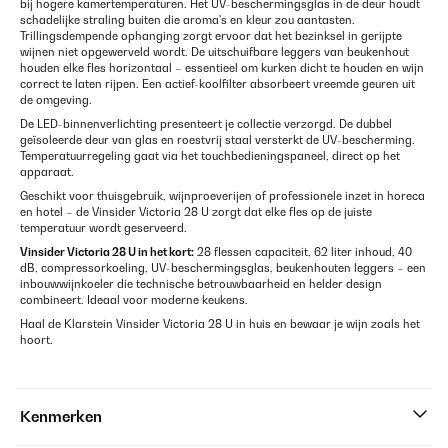
bij hogere kamertemperaturen. Het UV-beschermingsglas in de deur houdt
schadelijke straling buiten die aroma's en kleur zou aantasten.
Trillingsdempende ophanging zorgt ervoor dat het bezinksel in gerijpte
wijnen niet opgewerveld wordt. De uitschuifbare leggers van beukenhout
houden elke fles horizontaal – essentieel om kurken dicht te houden en wijn
correct te laten rijpen. Een actief-koolfilter absorbeert vreemde geuren uit
de omgeving.
De LED-binnenverlichting presenteert je collectie verzorgd. De dubbel
geïsoleerde deur van glas en roestvrij staal versterkt de UV-bescherming.
Temperatuurregeling gaat via het touchbedieningspaneel, direct op het
apparaat.
Geschikt voor thuisgebruik, wijnproeverijen of professionele inzet in horeca
en hotel – de Vinsider Victoria 28 U zorgt dat elke fles op de juiste
temperatuur wordt geserveerd.
Vinsider Victoria 28 U in het kort:
28 flessen capaciteit, 62 liter inhoud, 40
dB, compressorkoeling, UV-beschermingsglas, beukenhouten leggers – een
inbouwwijnkoeler die technische betrouwbaarheid en helder design
combineert. Ideaal voor moderne keukens.
Haal de Klarstein Vinsider Victoria 28 U in huis en bewaar je wijn zoals het
hoort.
Kenmerken