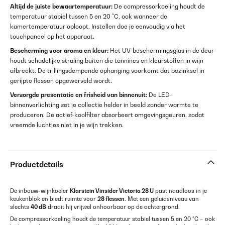
Altijd de juiste bewaartemperatuur:
De compressorkoeling houdt de
temperatuur stabiel tussen 5 en 20 °C, ook wanneer de
kamertemperatuur oploopt. Instellen doe je eenvoudig via het
touchpaneel op het apparaat.
Bescherming voor aroma en kleur:
Het UV-beschermingsglas in de deur
houdt schadelijke straling buiten die tannines en kleurstoffen in wijn
afbreekt. De trillingsdempende ophanging voorkomt dat bezinksel in
gerijpte flessen opgewerveld wordt.
Verzorgde presentatie en frisheid van binnenuit:
De LED-
binnenverlichting zet je collectie helder in beeld zonder warmte te
produceren. De actief-koolfilter absorbeert omgevingsgeuren, zodat
vreemde luchtjes niet in je wijn trekken.
Productdetails
De inbouw-wijnkoeler
Klarstein Vinsider Victoria 28 U
past naadloos in je
keukenblok en biedt ruimte voor
28 flessen
. Met een geluidsniveau van
slechts
40 dB
draait hij vrijwel onhoorbaar op de achtergrond.
De compressorkoeling houdt de temperatuur stabiel tussen 5 en 20 °C – ook