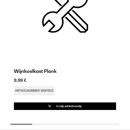
Wijnkoelkast Plank
W
9,99 €
19
ARTIKELNUMMER: 10047823
AR
In mijn winkelmandje