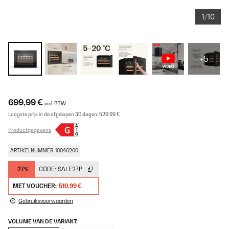
1/10
+5
699,99 €
incl. BTW
Laagste prijs in de afgelopen 30 dagen:
529,99 €
Productgegevens
ARTIKELNUMMER: 10046200
-27%
CODE:
SALE27P
MET VOUCHER:
510,99 €
Gebruiksvoorwaarden
VOLUME VAN DE VARIANT: