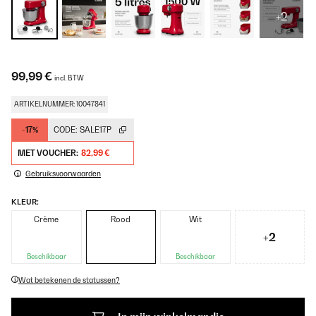
+2
99,99 €
incl. BTW
ARTIKELNUMMER: 10047841
-17%
CODE:
SALE17P
MET VOUCHER:
82,99 €
Gebruiksvoorwaarden
KLEUR:
Crème
Rood
Wit
+2
Beschikbaar
Beschikbaar
Wat betekenen de statussen?