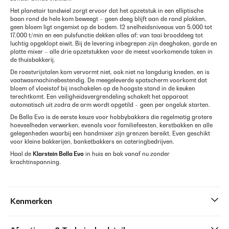
Het planetair tandwiel zorgt ervoor dat het opzetstuk in een elliptische
baan rond de hele kom beweegt – geen deeg blijft aan de rand plakken,
geen bloem ligt ongemixt op de bodem. 12 snelheidsniveaus van 5.000 tot
17.000 t/min en een pulsfunctie dekken alles af: van taai brooddeeg tot
luchtig opgeklopt eiwit. Bij de levering inbegrepen zijn deeghaken, garde en
platte mixer – alle drie opzetstukken voor de meest voorkomende taken in
de thuisbakkerij.
De roestvrijstalen kom vervormt niet, ook niet na langdurig kneden, en is
vaatwasmachinebestendig. De meegeleverde spatscherm voorkomt dat
bloem of vloeistof bij inschakelen op de hoogste stand in de keuken
terechtkomt. Een veiligheidsvergrendeling schakelt het apparaat
automatisch uit zodra de arm wordt opgetild – geen per ongeluk starten.
De Bella Evo is de eerste keuze voor hobbybakkers die regelmatig grotere
hoeveelheden verwerken, evenals voor familiefeesten, kerstbakken en alle
gelegenheden waarbij een handmixer zijn grenzen bereikt. Even geschikt
voor kleine bakkerijen, banketbakkers en cateringbedrijven.
Haal de
Klarstein Bella Evo
in huis en bak vanaf nu zonder
krachtinspanning.
Kenmerken