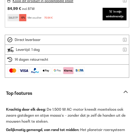
Koop dit product in acceptabele staat
84,99 €
incl. BTW
In mijn
winkelmandje
SALE17P
-17%
Met voucher:
70,54 €
Direct leverbaar
Levertijd: 1 dag
14 dagen retourrecht
Top features
Krachtig door elk deeg:
De 1.500 W AC-motor kneedt moeiteloos ook
zware gistdegen en stijve massa’s – zonder dat je zelf de handen uit de
mouwen hoeft te steken.
Gelijkmatig gemengd, van rand tot midden:
Het planetair roersysteem