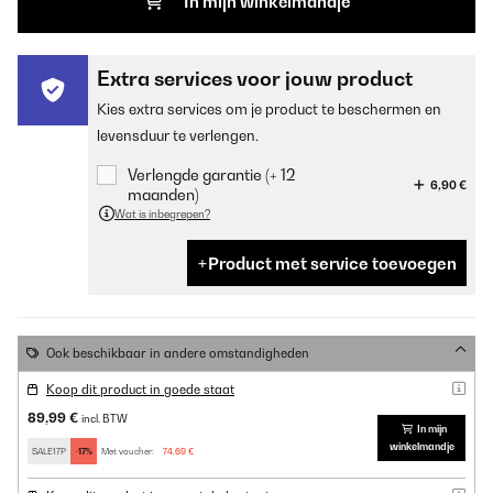
In mijn winkelmandje
Extra services voor jouw product
Kies extra services om je product te beschermen en
levensduur te verlengen.
Verlengde garantie (+ 12
6,90 €
maanden)
Wat is inbegrepen?
Product met service toevoegen
Ook beschikbaar in andere omstandigheden
Koop dit product in goede staat
89,99 €
incl. BTW
In mijn
winkelmandje
SALE17P
-17%
Met voucher:
74,69 €