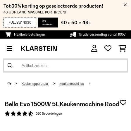
Tot 30% korting op geselecteerde producten!
48 UUR LANG MASSALE KORTINGEN!
Nu
40
50
48
FULLSWING30
U
M
S
winkelen
Flexibele betalingen
Gratis verzending vanaf 100€*
Keukenapparatuur
Keukenmachines
Bella Evo 1500W 5L Keukenmachine Rood
250 Beoordelingen