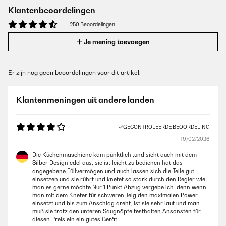
Klantenbeoordelingen
250 Beoordelingen
Je mening toevoegen
Er zijn nog geen beoordelingen voor dit artikel.
Klantenmeningen uit andere landen
GECONTROLEERDE BEOORDELING
19/02/2026
Die Küchenmaschiene kam pünktlich ,und sieht auch mit dem
Silber Design edel aus, sie ist leicht zu bedienen hat das
angegebene Füllvermögen und auch lassen sich die Teile gut
einsetzen und sie rührt und knetet so stark durch den Regler wie
man es gerne möchte.Nur 1 Punkt Abzug vergebe ich ,denn wenn
man mit dem Kneter für schweren Teig den maximalen Power
einsetzt und bis zum Anschlag dreht, ist sie sehr laut und man
muß sie trotz den unteren Saugnäpfe festhalten.Ansonsten für
diesen Preis ein ein gutes Gerät .