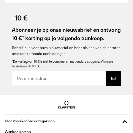
GECONTROLEERDE BEOORDELING
03/02/2026
-10 €
Erfüllt ihren Zweck 100%, kommt bei mir voll zum Einsatz und für
den Preis nicht zu toppen
Abonneer je op onze nieuwsbrief en ontvang
10 €* korting op je volgende aankoop.
Amazon-Benutzer
Vertaal
Schrijf je in voor onze nieuwsbrief en hoor als een van de eersten
over aankomende aanbiedingen.
*De korting van 10 € is niet te combineren met andere coupons. Minimale
GECONTROLEERDE BEOORDELING
bestelwaarde 100 €.
31/01/2026
Tolles Gerät, einfach zu bedienen und die Standfestigkeit ist
gegeben.Vereinfacht das Brot zu backen,leichter zu mischen,
kneten ec.GrüsseA. Misner
Amazon-Benutzer
Vertaal
Meestverkochte categorieën
GECONTROLEERDE BEOORDELING
06/01/2026
Wijnkoelkasten