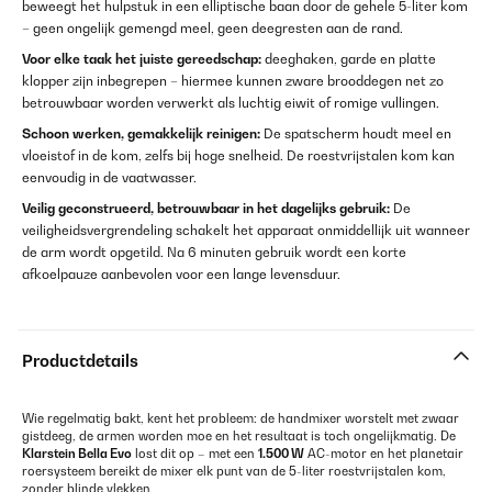
beweegt het hulpstuk in een elliptische baan door de gehele 5-liter kom
– geen ongelijk gemengd meel, geen deegresten aan de rand.
Voor elke taak het juiste gereedschap:
deeghaken, garde en platte
klopper zijn inbegrepen – hiermee kunnen zware brooddegen net zo
betrouwbaar worden verwerkt als luchtig eiwit of romige vullingen.
Schoon werken, gemakkelijk reinigen:
De spatscherm houdt meel en
vloeistof in de kom, zelfs bij hoge snelheid. De roestvrijstalen kom kan
eenvoudig in de vaatwasser.
Veilig geconstrueerd, betrouwbaar in het dagelijks gebruik:
De
veiligheidsvergrendeling schakelt het apparaat onmiddellijk uit wanneer
de arm wordt opgetild. Na 6 minuten gebruik wordt een korte
afkoelpauze aanbevolen voor een lange levensduur.
Productdetails
Wie regelmatig bakt, kent het probleem: de handmixer worstelt met zwaar
gistdeeg, de armen worden moe en het resultaat is toch ongelijkmatig. De
Klarstein Bella Evo
lost dit op – met een
1.500 W
AC-motor en het planetair
roersysteem bereikt de mixer elk punt van de 5-liter roestvrijstalen kom,
zonder blinde vlekken.