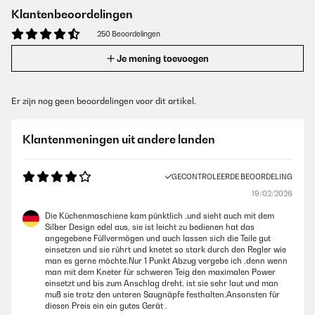
Klantenbeoordelingen
250 Beoordelingen
Je mening toevoegen
Er zijn nog geen beoordelingen voor dit artikel.
Klantenmeningen uit andere landen
GECONTROLEERDE BEOORDELING
19/02/2026
Die Küchenmaschiene kam pünktlich ,und sieht auch mit dem
Silber Design edel aus, sie ist leicht zu bedienen hat das
angegebene Füllvermögen und auch lassen sich die Teile gut
einsetzen und sie rührt und knetet so stark durch den Regler wie
man es gerne möchte.Nur 1 Punkt Abzug vergebe ich ,denn wenn
man mit dem Kneter für schweren Teig den maximalen Power
einsetzt und bis zum Anschlag dreht, ist sie sehr laut und man
muß sie trotz den unteren Saugnäpfe festhalten.Ansonsten für
diesen Preis ein ein gutes Gerät .