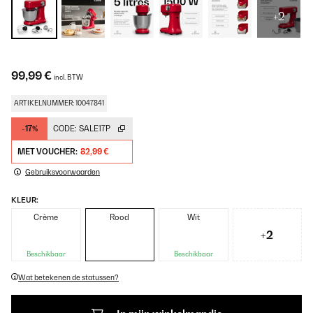
+2
99,99 €
incl. BTW
ARTIKELNUMMER: 10047841
-17%
CODE:
SALE17P
MET VOUCHER:
82,99 €
Gebruiksvoorwaarden
KLEUR:
Crème
Rood
Wit
+2
Beschikbaar
Beschikbaar
Wat betekenen de statussen?