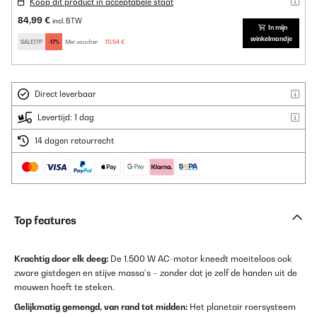
Koop dit product in acceptabele staat
84,99 €
incl. BTW
In mijn
winkelmandje
SALE17P
-17%
Met voucher:
70,54 €
Direct leverbaar
Levertijd: 1 dag
14 dagen retourrecht
Top features
Krachtig door elk deeg:
De 1.500 W AC-motor kneedt moeiteloos ook
zware gistdegen en stijve massa’s – zonder dat je zelf de handen uit de
mouwen hoeft te steken.
Gelijkmatig gemengd, van rand tot midden:
Het planetair roersysteem