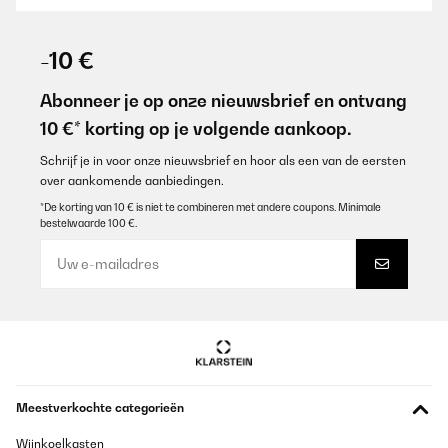
GECONTROLEERDE BEOORDELING
03/02/2026
-10 €
Erfüllt ihren Zweck 100%, kommt bei mir voll zum Einsatz und für
den Preis nicht zu toppen
Abonneer je op onze nieuwsbrief en ontvang
10 €* korting op je volgende aankoop.
Amazon-Benutzer
Vertaal
Schrijf je in voor onze nieuwsbrief en hoor als een van de eersten
over aankomende aanbiedingen.
*De korting van 10 € is niet te combineren met andere coupons. Minimale
GECONTROLEERDE BEOORDELING
bestelwaarde 100 €.
31/01/2026
Tolles Gerät, einfach zu bedienen und die Standfestigkeit ist
gegeben.Vereinfacht das Brot zu backen,leichter zu mischen,
kneten ec.GrüsseA. Misner
Amazon-Benutzer
Vertaal
Meestverkochte categorieën
GECONTROLEERDE BEOORDELING
06/01/2026
Wijnkoelkasten