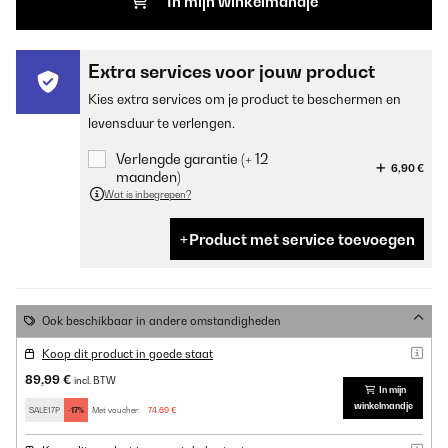
In mijn winkelmandje
Extra services voor jouw product
Kies extra services om je product te beschermen en
levensduur te verlengen.
Verlengde garantie (+ 12
6,90 €
maanden)
Wat is inbegrepen?
Product met service toevoegen
Ook beschikbaar in andere omstandigheden
Koop dit product in goede staat
89,99 €
incl. BTW
In mijn
winkelmandje
SALE17P
-17%
Met voucher:
74,69 €