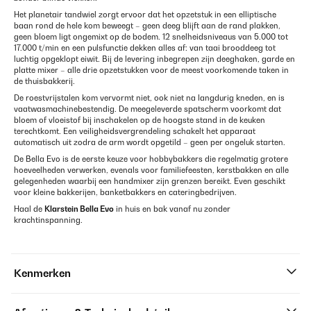
Het planetair tandwiel zorgt ervoor dat het opzetstuk in een elliptische
baan rond de hele kom beweegt – geen deeg blijft aan de rand plakken,
geen bloem ligt ongemixt op de bodem. 12 snelheidsniveaus van 5.000 tot
17.000 t/min en een pulsfunctie dekken alles af: van taai brooddeeg tot
luchtig opgeklopt eiwit. Bij de levering inbegrepen zijn deeghaken, garde en
platte mixer – alle drie opzetstukken voor de meest voorkomende taken in
de thuisbakkerij.
De roestvrijstalen kom vervormt niet, ook niet na langdurig kneden, en is
vaatwasmachinebestendig. De meegeleverde spatscherm voorkomt dat
bloem of vloeistof bij inschakelen op de hoogste stand in de keuken
terechtkomt. Een veiligheidsvergrendeling schakelt het apparaat
automatisch uit zodra de arm wordt opgetild – geen per ongeluk starten.
De Bella Evo is de eerste keuze voor hobbybakkers die regelmatig grotere
hoeveelheden verwerken, evenals voor familiefeesten, kerstbakken en alle
gelegenheden waarbij een handmixer zijn grenzen bereikt. Even geschikt
voor kleine bakkerijen, banketbakkers en cateringbedrijven.
Haal de
Klarstein Bella Evo
in huis en bak vanaf nu zonder
krachtinspanning.
Kenmerken