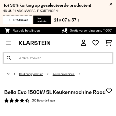
Tot 30% korting op geselecteerde producten!
48 UUR LANG MASSALE KORTINGEN!
Nu
21
07
56
FULLSWING30
U
M
S
winkelen
Flexibele betalingen
Gratis verzending vanaf 100€*
Keukenapparatuur
Keukenmachines
Bella Evo 1500W 5L Keukenmachine Rood
250 Beoordelingen