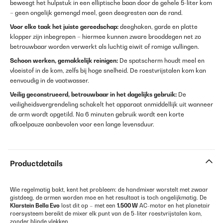
beweegt het hulpstuk in een elliptische baan door de gehele 5-liter kom
– geen ongelijk gemengd meel, geen deegresten aan de rand.
Voor elke taak het juiste gereedschap:
deeghaken, garde en platte
klopper zijn inbegrepen – hiermee kunnen zware brooddegen net zo
betrouwbaar worden verwerkt als luchtig eiwit of romige vullingen.
Schoon werken, gemakkelijk reinigen:
De spatscherm houdt meel en
vloeistof in de kom, zelfs bij hoge snelheid. De roestvrijstalen kom kan
eenvoudig in de vaatwasser.
Veilig geconstrueerd, betrouwbaar in het dagelijks gebruik:
De
veiligheidsvergrendeling schakelt het apparaat onmiddellijk uit wanneer
de arm wordt opgetild. Na 6 minuten gebruik wordt een korte
afkoelpauze aanbevolen voor een lange levensduur.
Productdetails
Wie regelmatig bakt, kent het probleem: de handmixer worstelt met zwaar
gistdeeg, de armen worden moe en het resultaat is toch ongelijkmatig. De
Klarstein Bella Evo
lost dit op – met een
1.500 W
AC-motor en het planetair
roersysteem bereikt de mixer elk punt van de 5-liter roestvrijstalen kom,
zonder blinde vlekken.