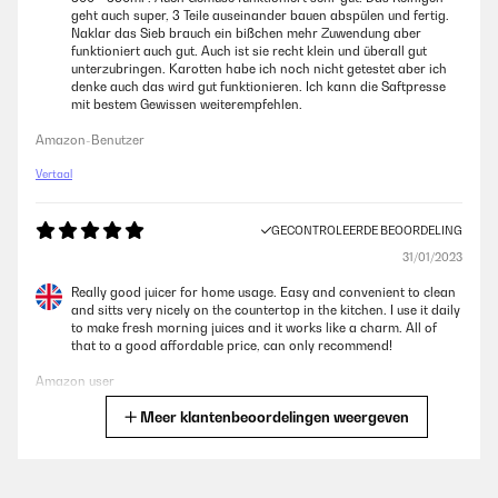
geht auch super, 3 Teile auseinander bauen abspülen und fertig.
Naklar das Sieb brauch ein bißchen mehr Zuwendung aber
funktioniert auch gut. Auch ist sie recht klein und überall gut
unterzubringen. Karotten habe ich noch nicht getestet aber ich
denke auch das wird gut funktionieren. Ich kann die Saftpresse
mit bestem Gewissen weiterempfehlen.
Amazon-Benutzer
Vertaal
GECONTROLEERDE BEOORDELING
31/01/2023
Really good juicer for home usage. Easy and convenient to clean
and sitts very nicely on the countertop in the kitchen. I use it daily
to make fresh morning juices and it works like a charm. All of
that to a good affordable price, can only recommend!
Amazon user
Meer klantenbeoordelingen weergeven
Vertaal
GECONTROLEERDE BEOORDELING