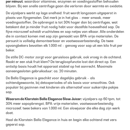
per minuut
, waardoor vitamines, enzymen en voedingsstoffen behouden
blijven. Bij een snelle centrifuge gaan die verloren door warmte en oxidatie.
De vijzelpers werkt op lage snelheid: fruit wordt langzaam uitgeperst in
plaats van fijngemalen. Dat merk je in het glas – meer smaak, meer
voedingsstoffen. De opbrengst is tot 30% hoger dan bij centrifuges, wat
betekent dat je minder fruit nodig hebt voor dezelfde hoeveelheid sap. De
fijne microzeef scheidt vruchtvlees en sap netjes van elkaar. Alle onderdelen
die in contact komen met sap zijn gemaakt van BPA-vrije materialen. De
persunit is volledig demonteerbaar en vaatwasserbestendig. De twee
opvangbekers bevatten elk 1.000 ml – genoeg voor sap uit een kilo fruit per
beker.
De stille DC-motor zorgt voor geruisloos gebruik, ook vroeg in de ochtend.
Raakt er een stuk fruit klem? De terugloopfunctie lost dat direct op. Een
antislip basis houdt het apparaat stabiel op het aanrecht. Maximale
aaneengesloten gebruiksduur: ca. 20 minuten.
De Bella Elegance is geschikt voor dagelijks gebruik – als
ochtendgewoonte, bij detoxperiodes of als basis voor smoothies. Ook
populair bij gezinnen met kinderen als alternatief voor suikerrijke pakjes
sap.
Waarom de Klarstein Bella Elegance Slow Juicer:
vijzelpers op 60 tpm, tot
30% meer sapopbrengst, BPA-vrije materialen, vaatwasserbestendig
microzeef, twee bekers van 1.000 ml. Een slowjuicer die elke dag zijn werk
doet.
Haal de Klarstein Bella Elegance in huis en begin elke ochtend met vers
geperst sap.