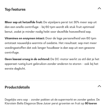
Top features
Meer sap uit hetzelfde fruit:
De vijzelpers perst tot 30% meer sap uit
dan een snelle centrifuge – bij 60 tpm wordt elk stuk fruit optimaal
benut, zodat je minder nodig hebt voor dezelfde hoeveelheid sap.
Vitamines en enzymen intact:
Door de lage perssnelheid van 60 tpm
ontstaat nauwelijks warmte of oxidatie. Het resultaat: sap met meer
voedingsstoffen dat ook langer houdbaar is dan sap uit een gewone
centrifuge.
Geen lawaai vroeg in de ochtend:
De DC-motor werkt zo stil dat je het
apparaat rustig kunt gebruiken zonder anderen te storen – ook bij het
eerste daglicht.
Productdetails
Dagelijks vers sap – zonder pakken uit de supermarkt en zonder gedoe. De
Klarstein Bella Elegance Slow Juicer perst groenten en fruit op
60 toeren