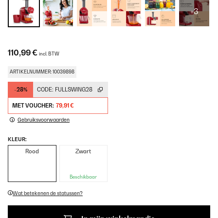
+3
110,99 €
incl. BTW
ARTIKELNUMMER: 10039898
-28%
CODE:
FULLSWING28
MET VOUCHER:
79,91 €
Gebruiksvoorwaarden
KLEUR:
Rood
Zwart
Beschikbaar
Wat betekenen de statussen?