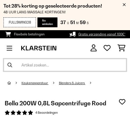
Tot 28% korting op geselecteerde producten!
48 UUR LANG MASSALE KORTINGEN!
Nu
37
51
58
FULLSWING28
U
M
S
winkelen
Flexibele betalingen
Gratis verzending vanaf 100€*
Keukenapparatuur
Blenders & Juicers
Bella 200W 0,8L Sapcentrifuge Rood
4 Beoordelingen