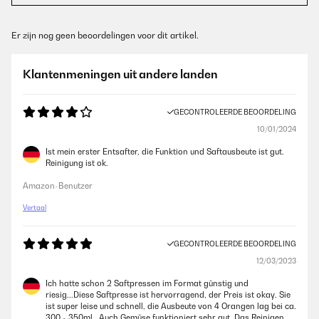
Er zijn nog geen beoordelingen voor dit artikel.
Klantenmeningen uit andere landen
GECONTROLEERDE BEOORDELING
10/01/2024
Ist mein erster Entsafter, die Funktion und Saftausbeute ist gut.
Reinigung ist ok.
Amazon-Benutzer
Vertaal
GECONTROLEERDE BEOORDELING
12/03/2023
Ich hatte schon 2 Saftpressen im Format günstig und
riesig...Diese Saftpresse ist hervorragend, der Preis ist okay. Sie
ist super leise und schnell, die Ausbeute von 4 Orangen lag bei ca.
300 - 350ml . Auch Gemüse funktioniert sehr gut. Das Reinigen