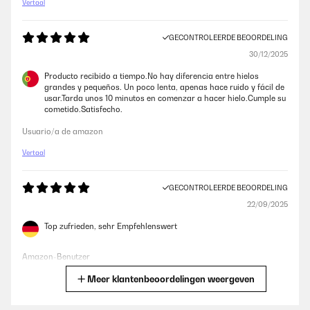
Vertaal
GECONTROLEERDE BEOORDELING
30/12/2025
Producto recibido a tiempo.No hay diferencia entre hielos
grandes y pequeños. Un poco lenta, apenas hace ruido y fácil de
usar.Tarda unos 10 minutos en comenzar a hacer hielo.Cumple su
cometido.Satisfecho.
Usuario/a de amazon
Vertaal
GECONTROLEERDE BEOORDELING
22/09/2025
Top zufrieden, sehr Empfehlenswert
Amazon-Benutzer
Meer klantenbeoordelingen weergeven
Vertaal