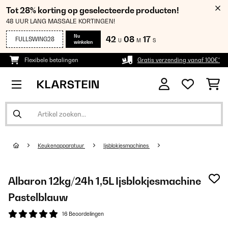
Tot 28% korting op geselecteerde producten!
48 UUR LANG MASSALE KORTINGEN!
Nu
42
08
17
FULLSWING28
U
M
S
winkelen
Flexibele betalingen
Gratis verzending vanaf 100€*
Keukenapparatuur
Ijsblokjesmachines
Albaron 12kg/24h 1,5L Ijsblokjesmachine
Pastelblauw
16 Beoordelingen