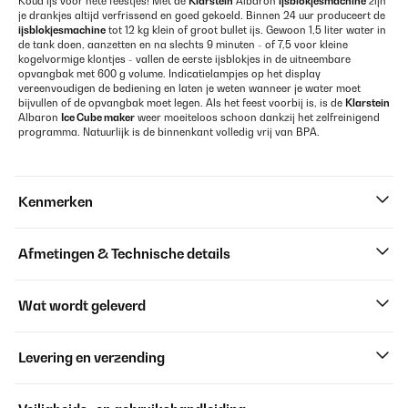
Koud ijs voor hete feestjes! Met de
Klarstein
Albaron
ijsblokjesmachine
zijn
je drankjes altijd verfrissend en goed gekoeld. Binnen 24 uur produceert de
ijsblokjesmachine
tot 12 kg klein of groot bullet ijs. Gewoon 1,5 liter water in
de tank doen, aanzetten en na slechts 9 minuten - of 7,5 voor kleine
kogelvormige klontjes - vallen de eerste ijsblokjes in de uitneembare
opvangbak met 600 g volume. Indicatielampjes op het display
vereenvoudigen de bediening en laten je weten wanneer je water moet
bijvullen of de opvangbak moet legen. Als het feest voorbij is, is de
Klarstein
Albaron
Ice Cube maker
weer moeiteloos schoon dankzij het zelfreinigend
programma. Natuurlijk is de binnenkant volledig vrij van BPA.
Kenmerken
Afmetingen & Technische details
Wat wordt geleverd
Levering en verzending