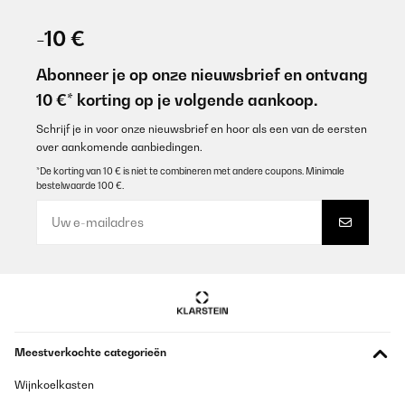
GECONTROLEERDE BEOORDELING
20/09/2025
-10 €
Veramente bella invito di acquistarla anche voi rimarrete
sodisfatti
Abonneer je op onze nieuwsbrief en ontvang
10 €* korting op je volgende aankoop.
Utente Amazon
Vertaal
Schrijf je in voor onze nieuwsbrief en hoor als een van de eersten
over aankomende aanbiedingen.
*De korting van 10 € is niet te combineren met andere coupons. Minimale
GECONTROLEERDE BEOORDELING
bestelwaarde 100 €.
13/08/2025
Gut und preiswert
Amazon-Benutzer
Vertaal
GECONTROLEERDE BEOORDELING
Meestverkochte categorieën
25/06/2025
Wijnkoelkasten
impecable conforme