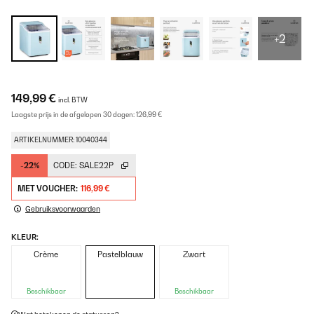
+2
149,99 €
incl. BTW
Laagste prijs in de afgelopen 30 dagen:
126,99 €
ARTIKELNUMMER: 10040344
-22%
CODE:
SALE22P
MET VOUCHER:
116,99 €
Gebruiksvoorwaarden
KLEUR:
Crème
Pastelblauw
Zwart
Beschikbaar
Beschikbaar