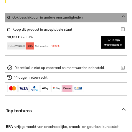
Ook beschikbaar in andere omstandigheden
Koop dit product in acceptabele staat
18,99 €
incl. BTW
In mijn
winkelmandje
FULLSWING30
-30%
Met voucher:
13,29 €
Dit artikel is niet op voorraad en moet worden nabesteld.
14 dagen retourrecht
Top features
BPA-vrij:
gemaakt van onschadelijke, smaak- en geurloze kunststof