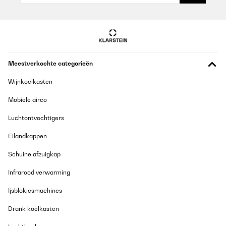
Amazon-Benutzer
Vertaal
GECONTROLEERDE BEOORDELING
Meestverkochte categorieën
14/01/2026
Wijnkoelkasten
Sehr schöne, große Brotdose mit vielen unterschiedlichen
Fächern. Sehr gute Qualität.
Mobiele airco
Amazon-Benutzer
Luchtontvochtigers
Vertaal
Eilandkappen
GECONTROLEERDE BEOORDELING
Schuine afzuigkap
16/12/2025
Infrarood verwarming
Wir benutzen diese Brotdose für unser Kind nun seit über drei
Jahren und sind immer noch begeistert. Die Box ist nach all der
Ijsblokjesmachines
Zeit wie neu, sehr robust und absolut auslaufsicher. Sie hält den
täglichen Gebrauch in Kindergarten und Schule problemlos aus
und lässt sich leicht reinigen. Die Materialien wirken hochwertig
Drank koelkasten
und kindgerecht, ohne unangenehme Gerüche oder
Verfärbungen. Wir sind rundum zufrieden und können diese