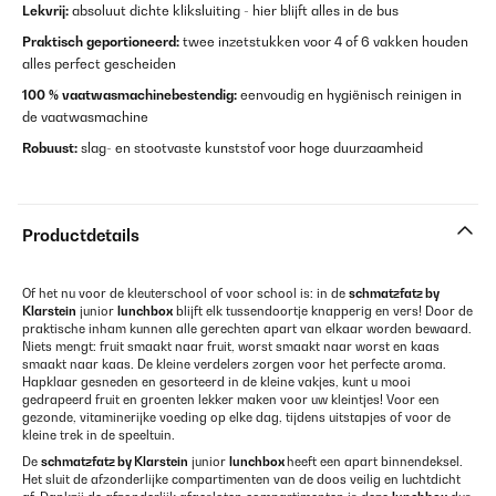
Lekvrij:
absoluut dichte kliksluiting - hier blijft alles in de bus
Praktisch geportioneerd:
twee inzetstukken voor 4 of 6 vakken houden
alles perfect gescheiden
100 % vaatwasmachinebestendig:
eenvoudig en hygiënisch reinigen in
de vaatwasmachine
Robuust:
slag- en stootvaste kunststof voor hoge duurzaamheid
Productdetails
Of het nu voor de kleuterschool of voor school is: in de
schmatzfatz by
Klarstein
junior
lunchbox
blijft elk tussendoortje knapperig en vers! Door de
praktische inham kunnen alle gerechten apart van elkaar worden bewaard.
Niets mengt: fruit smaakt naar fruit, worst smaakt naar worst en kaas
smaakt naar kaas. De kleine verdelers zorgen voor het perfecte aroma.
Hapklaar gesneden en gesorteerd in de kleine vakjes, kunt u mooi
gedrapeerd fruit en groenten lekker maken voor uw kleintjes! Voor een
gezonde, vitaminerijke voeding op elke dag, tijdens uitstapjes of voor de
kleine trek in de speeltuin.
De
schmatzfatz by Klarstein
junior
lunchbox
heeft een apart binnendeksel.
Het sluit de afzonderlijke compartimenten van de doos veilig en luchtdicht