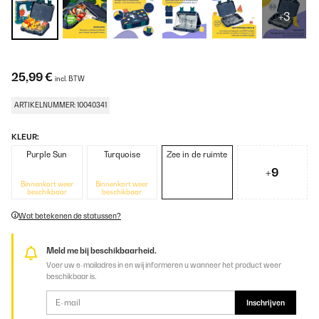
+3
25,99 €
incl. BTW
ARTIKELNUMMER: 10040341
KLEUR:
Purple Sun
Turquoise
Zee in de ruimte
+9
Binnenkort weer
Binnenkort weer
beschikbaar
beschikbaar
Wat betekenen de statussen?
Meld me bij beschikbaarheid.
Voer uw e-mailadres in en wij informeren u wanneer het product weer
beschikbaar is.
Inschrijven