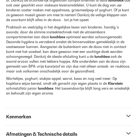
af. Dankzij de afzonderlijk afgesloten compartimenten is deze
lunchbox
dus
ook zeer geschikt voor viskeuze levensmiddelen. U kunt de dag van uw
kinderen zoeter maken met appelmoes, griesmeelpap of yoghurt. Of je kunt
ze gewoon muesli geven om mee te nemen! Dankzij de veilige kleppen aan
de voorkant blijft alles in de doos - tot je het opeet.
Praktisch en veelzijdig in het dagelijkse leven van kinderen, handig 's
avonds: door de slimme insteektechniek met de uitneembare
compartimenten kan deze
lunchbox
optimaal worden schoongemaakt.
Gezonde hygiëne is verzekerd omdat de binnenvakken gemakkelijk in de
vaatwasser kunnen. Aangezien de buitenkant van de doos niet in contact
komt met het voedsel, kan deze gewoon met een vochtige doek worden
schoongeveegd. Dankzij de ideale afsluiting kunt u de
lunchbox
ook de
avond ervoor vullen met lekkere hapjes. Alle onderdelen van de doos zijn
gemaakt van BPA-vrije kunststof en zijn dus niet alleen smaak- en reukloos,
maar ook volkomen onschadelijk voor de gezondheid.
Worteltjes, yoghurt, stukjes appel, worst, kaas en nog veel meer: Op
hapklare wijze bereid, vindt elk gerecht zijn eigen plaats in de
Klarstein
schmatzfatz junior
lunchbox
. Het tussendoortje blijft lang vers en smakelijk
en behoudt zijn eigen aroma.
Kenmerken
Afmetingen & Technische details