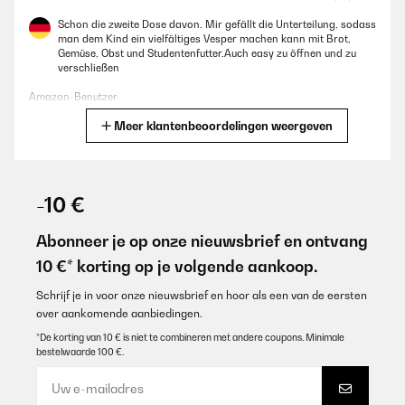
Schon die zweite Dose davon. Mir gefällt die Unterteilung, sodass
man dem Kind ein vielfältiges Vesper machen kann mit Brot,
Gemüse, Obst und Studentenfutter.Auch easy zu öffnen und zu
verschließen
Amazon-Benutzer
Meer klantenbeoordelingen weergeven
Vertaal
GECONTROLEERDE BEOORDELING
25/01/2026
-10 €
Sehr schöne und stabile Dose! Der Kunststoffe macht einen
hochwertigen Eindruck!
Abonneer je op onze nieuwsbrief en ontvang
10 €* korting op je volgende aankoop.
Amazon-Benutzer
Vertaal
Schrijf je in voor onze nieuwsbrief en hoor als een van de eersten
over aankomende aanbiedingen.
*De korting van 10 € is niet te combineren met andere coupons. Minimale
GECONTROLEERDE BEOORDELING
bestelwaarde 100 €.
21/01/2026
Absolut dicht, sehr praktisch, einfach zu reinigen. Top Produkt!