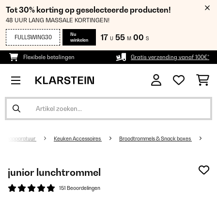
Tot 30% korting op geselecteerde producten!
48 UUR LANG MASSALE KORTINGEN!
Nu
17
55
00
FULLSWING30
U
M
S
winkelen
Flexibele betalingen
Gratis verzending vanaf 100€*
kenapparatuur
Keuken Accessoires
Broodtrommels & Snack boxes
junior lunchtrommel
151 Beoordelingen