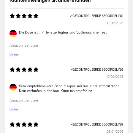
Klantenmeningen uit andere landen
GECONTROLEERDE BEOORDELING
17/02/2026
Die Dose ist in 4 Teile zerlegbar und Spülmaschinenfest.
Amazon-Benutzer
Vertaal
GECONTROLEERDE BEOORDELING
13/02/2026
Sehr empfehlenswert. Schaut super süß aus. Und ist total dicht.
Kein verlaufen in der box. Kann ich empfehlen
Amazon-Benutzer
Vertaal
GECONTROLEERDE BEOORDELING
25/01/2026