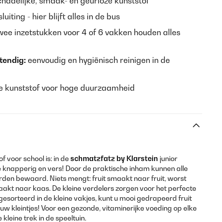
adelijke, smaak- en geurloze kunststof
uiting - hier blijft alles in de bus
ee inzetstukken voor 4 of 6 vakken houden alles
endig:
eenvoudig en hygiënisch reinigen in de
te kunststof voor hoge duurzaamheid
f voor school is: in de
schmatzfatz by Klarstein
junior
je knapperig en vers! Door de praktische inham kunnen alle
den bewaard. Niets mengt: fruit smaakt naar fruit, worst
kt naar kaas. De kleine verdelers zorgen voor het perfecte
sorteerd in de kleine vakjes, kunt u mooi gedrapeerd fruit
w kleintjes! Voor een gezonde, vitaminerijke voeding op elke
 kleine trek in de speeltuin.