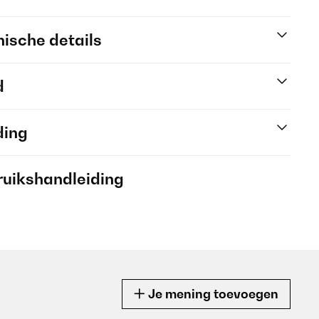
ische details
d
ding
ruikshandleiding
Je mening toevoegen