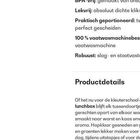
BPA-vrij:
gemaakt van onsch
Lekvrij:
absoluut dichte kliksl
Praktisch geportioneerd:
tw
perfect gescheiden
100 % vaatwasmachinebest
vaatwasmachine
Robuust:
slag- en stootvas
Productdetails
Of het nu voor de kleuterschool o
lunchbox
blijft elk tussendoort
gerechten apart van elkaar wor
smaakt naar worst en kaas smaa
aroma. Hapklaar gesneden en ge
en groenten lekker maken voor u
dag, tijdens uitstapjes of voor de