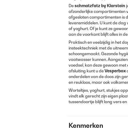
De
schmatzfatz by Klarstein
j
afzonderlijke compartimenten van
afgesloten compartimenten is 
levensmiddelen. U kunt de dag
of yoghurt. Of je kunt ze gewoo
aan de voorkant blijft alles in de
Praktisch en veelzijdig in het d
insteektechniek met de uitne
schoongemaakt. Gezonde hygiën
vaatwasser kunnen. Aangezien d
voedsel, kan deze gewoon met 
afsluiting kunt u de
Vesperbox
o
onderdelen van de doos zijn gem
en reukloos, maar ook volkomen
Worteltjes, yoghurt, stukjes app
vindt elk gerecht zijn eigen plaa
tussendoortje blijft lang vers e
Kenmerken