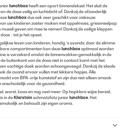
unior
lunchbox
heeft een apart binnendeksel. Het sluit de
 de doos veilig en luchtdicht af. Dankzij de afzonderlijk
deze
lunchbox
dus ook zeer geschikt voor viskeuze
 van uw kinderen zoeter maken met appelmoes, griesmeelpap
n muesli geven om mee te nemen! Dankzij de veilige kleppen
 doos - tot je het opeet.
agelijkse leven van kinderen, handig 's avonds: door de slimme
embare compartimenten kan deze
lunchbox
optimaal worden
e is verzekerd omdat de binnenvakken gemakkelijk in de
e buitenkant van de doos niet in contact komt met het
een vochtige doek worden schoongeveegd. Dankzij de ideale
ok de avond ervoor vullen met lekkere hapjes. Alle
aakt van BPA-vrije kunststof en zijn dus niet alleen smaak-
 onschadelijk voor de gezondheid.
el, worst, kaas en nog veel meer: Op hapklare wijze bereid,
ts in de
Klarstein
schmatzfatz junior
lunchbox
. Het
n smakelijk en behoudt zijn eigen aroma.