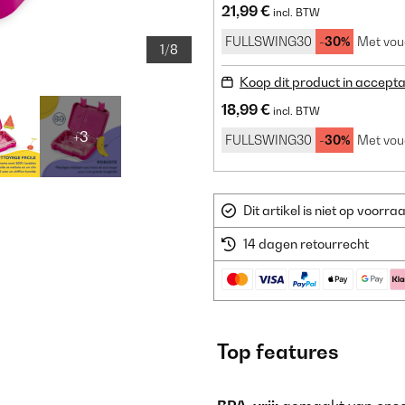
21,99 €
incl. BTW
FULLSWING30
-30%
Met vou
1/8
Koop dit product in accepta
18,99 €
incl. BTW
+3
FULLSWING30
-30%
Met vou
Dit artikel is niet op voor
14 dagen retourrecht
Top features