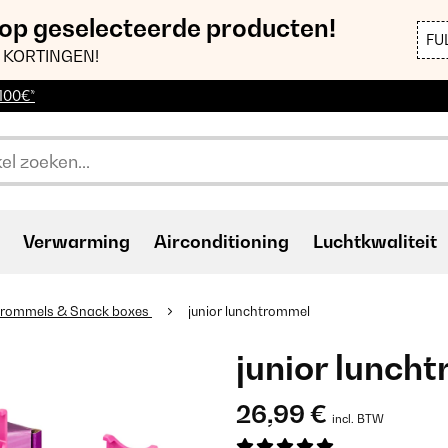
 op geselecteerde producten!
FU
 KORTINGEN!
 100€*
Verwarming
Airconditioning
Luchtkwaliteit
trommels & Snack boxes
junior lunchtrommel
junior lunch
26,99 €
incl. BTW