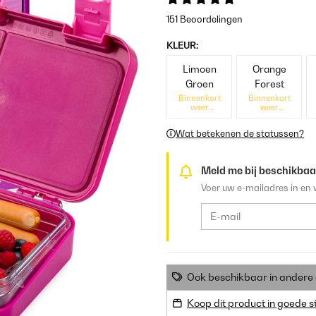
151 Beoordelingen
KLEUR:
Limoen
Orange
Groen
Forest
Binnenkort
Binnenkort
weer
weer
beschikbaar
beschikbaar
Wat betekenen de statussen?
Meld me bij beschikbaa
Voer uw e-mailadres in en 
Ook beschikbaar in ander
Koop dit product in goede s