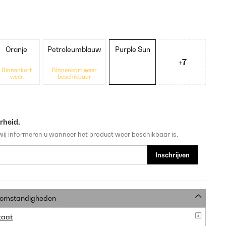
Oranje
Petroleumblauw
Purple Sun
+7
Binnenkort
Binnenkort weer
weer
beschikbaar
beschikbaar
rheid.
wij informeren u wanneer het product weer beschikbaar is.
Inschrijven
e omstandigheden
taat