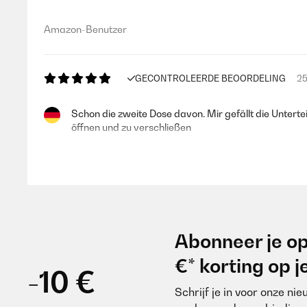
Amazon-Benutzer
GECONTROLEERDE BEOORDELING
25
Schon die zweite Dose davon. Mir gefällt die Untert
öffnen und zu verschließen
Amazon-Benutzer
GECONTROLEERDE BEOORDELING
25
Abonneer je op
Sehr schöne und stabile Dose! Der Kunststoffe mach
€* korting op 
-10 €
Schrijf je in voor onze ni
Amazon-Benutzer