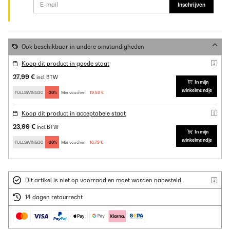
Inschrijven
Ook beschikbaar in andere omstandigheden
Koop dit product in goede staat
27,99 €
incl. BTW
In mijn
winkelmandje
FULLSWING30
-30%
Met voucher:
19,59 €
Koop dit product in acceptabele staat
23,99 €
incl. BTW
In mijn
winkelmandje
FULLSWING30
-30%
Met voucher:
16,79 €
Dit artikel is niet op voorraad en moet worden nabesteld.
14 dagen retourrecht