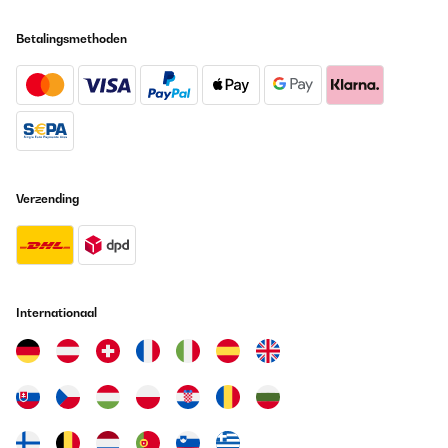
Vertaal
Betalingsmethoden
GECONTROLEERDE BEOORDELING
19/05/2025
Wir nutzen diese Brotdose nun seit einigen Monaten täglich und
sind sehr zufrieden. Die Qualität ist wirklich top: Der Kunststoff
ist robust, stabil und wirkt langlebig. Die Dose ist superleicht,
lässt sich kinderleicht öffnen und wieder fest verschließen – auch
für Kinderhände perfekt geeignet. Besonders praktisch finden
Verzending
wir, dass sie sich sehr gut reinigen lässt – sowohl per Hand als
auch in der Spülmaschine. Die Farbe ist toll und bleibt auch nach
vielen Spülgängen schön kräftig. Ein weiterer Pluspunkt: Die
Brotdose passt perfekt in den Ergobag-Schulranzen und hat
bereits mehrere Stürze überstanden, ohne kaputtzugehen oder
aufzugehen. Der Preis ist zwar etwas höher, aber aus unserer
Sicht gerechtfertigt – vor allem, wenn sie im Angebot ist.
Internationaal
Insgesamt ein rundum durchdachtes Produkt, das wir gerne
weiterempfehlen!
Amazon-Benutzer
Vertaal