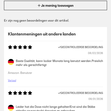
Je mening toevoegen
Er zijn nog geen beoordelingen voor dit artikel.
Klantenmeningen uit andere landen
GECONTROLEERDE BEOORDELING
06/02/2026
Beste Qualität, kann locker Monate lang benutzt werden.Preislich
mehr als gerechtfertigt
Amazon-Benutzer
Vertaal
GECONTROLEERDE BEOORDELING
09/01/2026
Leider hat die Dose nicht lange gehalten!Erst sind die Stäbe
ständig rausgrutscht danıştım es gebrochen .