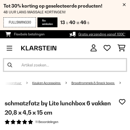
Tot 30% korting op geselecteerde producten!
48 UUR LANG MASSALE KORTINGEN!
Nu
13
40
46
FULLSWING30
U
M
S
winkelen
Flexibele betalingen
Gratis verzending vanaf 100€*
kenapparatuur
Keuken Accessoires
Broodtrommels & Snack boxes
schmatzfatz by Lite lunchbox 6 vakken
20,8 x 4,5 x 15 cm
11 Beoordelingen