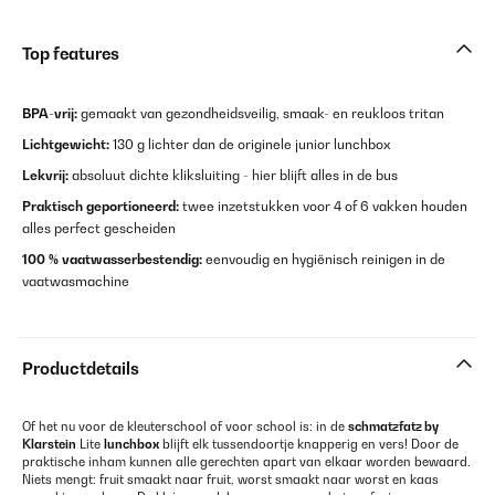
Top features
BPA-vrij:
gemaakt van gezondheidsveilig, smaak- en reukloos tritan
Lichtgewicht:
130 g lichter dan de originele junior lunchbox
Lekvrij:
absoluut dichte kliksluiting - hier blijft alles in de bus
Praktisch geportioneerd:
twee inzetstukken voor 4 of 6 vakken houden
alles perfect gescheiden
100 % vaatwasserbestendig:
eenvoudig en hygiënisch reinigen in de
vaatwasmachine
Productdetails
Of het nu voor de kleuterschool of voor school is: in de
schmatzfatz by
Klarstein
Lite
lunchbox
blijft elk tussendoortje knapperig en vers! Door de
praktische inham kunnen alle gerechten apart van elkaar worden bewaard.
Niets mengt: fruit smaakt naar fruit, worst smaakt naar worst en kaas