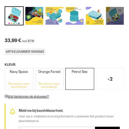
+3
33,99 €
incl. BTW
ARTIKELNUMMER: 10045563
KLEUR:
Navy Space
Orange Forest
Petrol Sea
+2
Binnenkort weer
Binnenkort weer
beschikbaar
beschikbaar
Wat betekenen de statussen?
Meld me bij beschikbaarheid.
Voer uw e-mailadres in en wij informeren u wanneer het product weer
beschikbaar is.