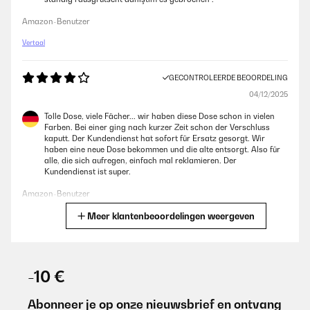
Amazon-Benutzer
Vertaal
GECONTROLEERDE BEOORDELING
04/12/2025
Tolle Dose, viele Fächer... wir haben diese Dose schon in vielen
Farben. Bei einer ging nach kurzer Zeit schon der Verschluss
kaputt. Der Kundendienst hat sofort für Ersatz gesorgt. Wir
haben eine neue Dose bekommen und die alte entsorgt. Also für
alle, die sich aufregen, einfach mal reklamieren. Der
Kundendienst ist super.
Amazon-Benutzer
Meer klantenbeoordelingen weergeven
Vertaal
GECONTROLEERDE BEOORDELING
29/07/2025
-10 €
Die Box an sich ist super, sehr leicht, gut zu reinigen und auch mit
genügend Fächern. Leider ist bei unserer Box nach einem
Abonneer je op onze nieuwsbrief en ontvang