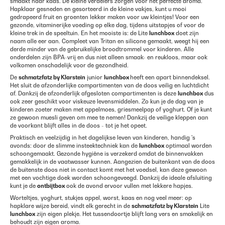
smaakt naar kaas. De kleine verdelers zorgen voor het perfecte aroma.
Hapklaar gesneden en gesorteerd in de kleine vakjes, kunt u mooi
gedrapeerd fruit en groenten lekker maken voor uw kleintjes! Voor een
gezonde, vitaminerijke voeding op elke dag, tijdens uitstapjes of voor de
kleine trek in de speeltuin. En het mooiste is: de Lite
lunchbox
doet zijn
naam alle eer aan. Compleet van Tritan en silicone gemaakt, weegt hij een
derde minder van de gebruikelijke broodtrommel voor kinderen. Alle
onderdelen zijn BPA-vrij en dus niet alleen smaak- en reukloos, maar ook
volkomen onschadelijk voor de gezondheid.
De
schmatzfatz by Klarstein
junior
lunchbox
heeft een apart binnendeksel.
Het sluit de afzonderlijke compartimenten van de doos veilig en luchtdicht
af. Dankzij de afzonderlijk afgesloten compartimenten is deze
lunchbox
dus
ook zeer geschikt voor viskeuze levensmiddelen. Zo kun je de dag van je
kinderen zoeter maken met appelmoes, griesmeelpap of yoghurt. Of je kunt
ze gewoon muesli geven om mee te nemen! Dankzij de veilige kleppen aan
de voorkant blijft alles in de doos - tot je het opeet.
Praktisch en veelzijdig in het dagelijkse leven van kinderen, handig 's
avonds: door de slimme insteektechniek kan de
lunchbox
optimaal worden
schoongemaakt. Gezonde hygiëne is verzekerd omdat de binnenvakken
gemakkelijk in de vaatwasser kunnen. Aangezien de buitenkant van de doos
de buitenste doos niet in contact komt met het voedsel, kan deze gewoon
met een vochtige doek worden schoongeveegd. Dankzij de ideale afsluiting
kunt je de
ontbijtbox
ook de avond ervoor vullen met lekkere hapjes.
Worteltjes, yoghurt, stukjes appel, worst, kaas en nog veel meer: op
hapklare wijze bereid, vindt elk gerecht in de
schmatzfatz by Klarstein
Lite
lunchbox
zijn eigen plekje. Het tussendoortje blijft lang vers en smakelijk en
behoudt zijn eigen aroma.