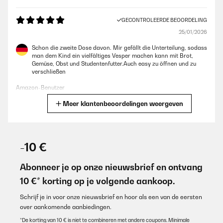
GECONTROLEERDE BEOORDELING
25/01/2026
Schon die zweite Dose davon. Mir gefällt die Unterteilung, sodass
man dem Kind ein vielfältiges Vesper machen kann mit Brot,
Gemüse, Obst und Studentenfutter.Auch easy zu öffnen und zu
verschließen
Amazon-Benutzer
Meer klantenbeoordelingen weergeven
Vertaal
GECONTROLEERDE BEOORDELING
25/01/2026
-10 €
Sehr schöne und stabile Dose! Der Kunststoffe macht einen
hochwertigen Eindruck!
Abonneer je op onze nieuwsbrief en ontvang
10 €* korting op je volgende aankoop.
Amazon-Benutzer
Vertaal
Schrijf je in voor onze nieuwsbrief en hoor als een van de eersten
over aankomende aanbiedingen.
*De korting van 10 € is niet te combineren met andere coupons. Minimale
GECONTROLEERDE BEOORDELING