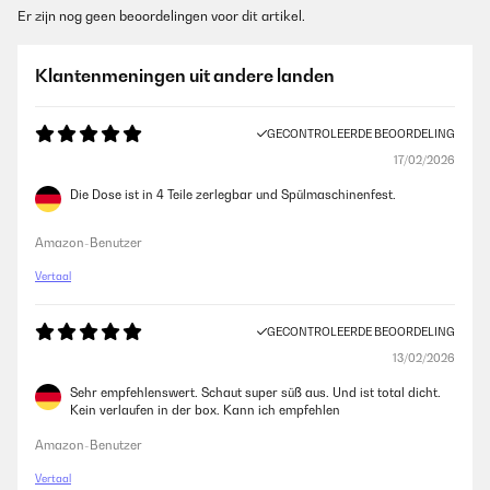
Er zijn nog geen beoordelingen voor dit artikel.
Klantenmeningen uit andere landen
GECONTROLEERDE BEOORDELING
17/02/2026
Die Dose ist in 4 Teile zerlegbar und Spülmaschinenfest.
Amazon-Benutzer
Vertaal
GECONTROLEERDE BEOORDELING
13/02/2026
Sehr empfehlenswert. Schaut super süß aus. Und ist total dicht.
Kein verlaufen in der box. Kann ich empfehlen
Amazon-Benutzer
Vertaal