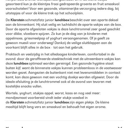
gesorteerd kun je de kleintjes fraai gedrapeerde groente en fruit smaakvol
voorschotelen! Voor een gezonde, vitaminerijke verzorging iedere dag, bij
uitstapjes of voor de kleine trek op het schoolplein.
De
Klarstein
schmatzfatz junior
lunchbox
beschikt over een aparte deksel
aan de binnenkant. Hij sluit veilig en luchtdicht de aparte vakjes van de box.
Door de aparte afgesloten vakjes is deze lunchtrommel zeer goed geschikt
voor dikke, vloeibare spijzen. Zo kun je de dag van je kinderen met
appelmoes, griesmeelpap of yoghurt veraangenamen. Of je geeft ze
gewoon muesli voor onderweg! Dankzij de veilige sluitkleppen aan de
voorkant blijft alles in de box - tot aan het gebruik.
Praktisch en veelzijdig in het alledaagse kinderleven, comfortabel in de
avond: door de geraffineerde steektechniek met de uitneembare vakjes kan
deze
lunchbox
optimaal worden gereinigd. Een gezonde hygiëne staat
buiten kijf, want de binnenste vakjes kunnen probleemloos in de vaatwasser
worden gezet. Aangezien de buitenkant niet met levensmiddelen in contact
komt, kan deze gewoon met een vochtig doekje worden afgewist. Door de
ideale afsluiting je de lunchtrommel ook al de avond van tevoren met
kostelijke snacks vullen.
Wortels, yoghurt, stukjes appel, worst, kaas en nog veel meer:
mondjesmaat voorbereid vindt ieder stukje voedsel in
de
Klarstein
schmatzfatz junior
lunchbox
zijn eigen plekje. De kleine
maaltijd blijft lang vers en smaakvol en behoudt het eigen aroma.