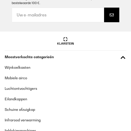
bestelwaarde 100 €.
21/01/2026
Absolut dicht, sehr praktisch, einfach zu reinigen. Top Produkt!
Amazon-Benutzer
Vertaal
GECONTROLEERDE BEOORDELING
Meestverkochte categorieën
14/01/2026
Wijnkoelkasten
Sehr schöne, große Brotdose mit vielen unterschiedlichen
Fächern. Sehr gute Qualität.
Mobiele airco
Amazon-Benutzer
Luchtontvochtigers
Vertaal
Eilandkappen
GECONTROLEERDE BEOORDELING
Schuine afzuigkap
16/12/2025
Infrarood verwarming
Wir benutzen diese Brotdose für unser Kind nun seit über drei
Jahren und sind immer noch begeistert. Die Box ist nach all der
Ijsblokjesmachines