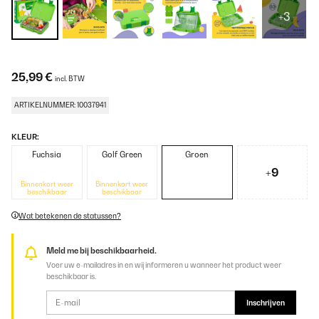
+3
25,99 €
incl. BTW
ARTIKELNUMMER: 10037941
KLEUR:
Fuchsia
Golf Green
Groen
+9
Binnenkort weer
Binnenkort weer
beschikbaar
beschikbaar
Wat betekenen de statussen?
Meld me bij beschikbaarheid.
Voer uw e-mailadres in en wij informeren u wanneer het product weer
beschikbaar is.
Inschrijven