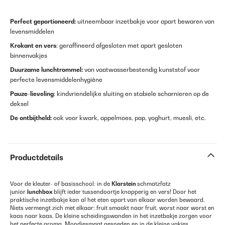
Perfect geportioneerd:
uitneembaar inzetbakje voor apart bewaren van
levensmiddelen
Krokant en vers
: geraffineerd afgesloten met apart gesloten
binnenvakjes
Duurzame lunchtrommel:
van vaatwasserbestendig kunststof voor
perfecte levensmiddelenhygiëne
Pauze-lieveling
: kindvriendelijke sluiting en stabiele scharnieren op de
deksel
De ontbijtheld:
ook voor kwark, appelmoes, pap, yoghurt, muesli, etc.
Productdetails
Voor de kleuter- of basisschool: in de
Klarstein
schmatzfatz
junior
lunchbox
blijft ieder tussendoortje knapperig en vers! Door het
praktische inzetbakje kan al het eten apart van elkaar worden bewaard.
Niets vermengt zich met elkaar: fruit smaakt naar fruit, worst naar worst en
kaas naar kaas. De kleine scheidingswanden in het inzetbakje zorgen voor
het perfecte aroma. Mondjesmaat gesneden en in de kleine vakjes