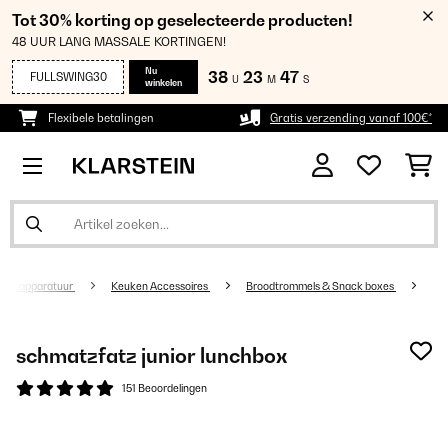
Tot 30% korting op geselecteerde producten!
48 UUR LANG MASSALE KORTINGEN!
Nu
38
23
46
FULLSWING30
U
M
S
winkelen
Flexibele betalingen
Gratis verzending vanaf 100€*
kenapparatuur
Keuken Accessoires
Broodtrommels & Snack boxes
schmatzfatz junior lunchbox
151 Beoordelingen