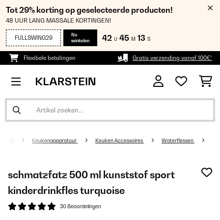
Tot 29% korting op geselecteerde producten!
48 UUR LANG MASSALE KORTINGEN!
Nu
42
45
13
FULLSWING29
U
M
S
winkelen
Flexibele betalingen
Gratis verzending vanaf 100€*
Keukenapparatuur
Keuken Accessoires
Waterflessen
schmatzfatz 500 ml kunststof sport
kinderdrinkfles turquoise
30 Beoordelingen