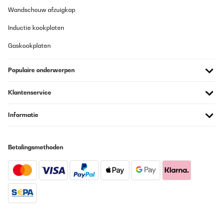
Trinkflasche, die sich gut für Kinder eignet. Sie ist leicht,
Wandschouw afzuigkap
auslaufsicher und pflegeleicht – ideal für den Schulaltag oder
zuhause. Für Familien, die eine zuverlässige Kindertrinkflasche
suchen, klare Empfehlung.
Inductie kookplaten
Amazon-Benutzer
Gaskookplaten
Vertaal
Populaire onderwerpen
GECONTROLEERDE BEOORDELING
Klantenservice
12/10/2025
Diese Kindertrinkflasche hat mich sofort überzeugt – kompakt,
Informatie
stabil und ideal für unterwegs mit meinem zweijährigen Kind. Das
Material wirkt hochwertig, die Oberfläche ist angenehm glatt und
lässt sich leicht reinigen. Besonders gut gefällt mir der dichte
Verschluss, der auch nach mehrmaligem Öffnen und Schließen
Betalingsmethoden
kein Tropfen verliert.Wir haben die Flasche nun mehrfach auf
Spaziergängen und Ausflügen dabei gehabt – sie ist bereits
einige Male heruntergefallen und hat keinerlei sichtbare Schäden
davongetragen. Mein Kind kann sie problemlos selbst halten und
trinken, was den Alltag unterwegs deutlich
erleichtert.Vorteile:Auslaufsicherer, stabiler VerschlussHandlich
und leicht für kleine KinderhändeRobust und bruchsicher auch bei
StürzenKompakt und platzsparend für
unterwegsNachteile:keineEmpfehlung:Ideal für Eltern, die eine
zuverlässige, kompakte und kindersichere Trinkflasche für