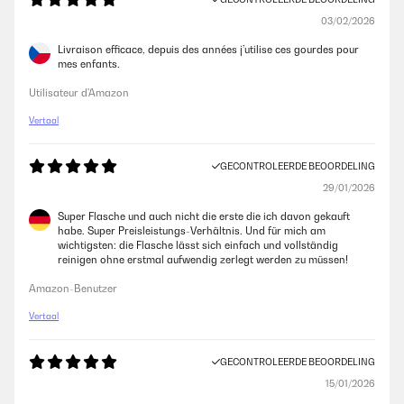
03/02/2026
Livraison efficace, depuis des années j’utilise ces gourdes pour
mes enfants.
Utilisateur d'Amazon
Vertaal
GECONTROLEERDE BEOORDELING
29/01/2026
Super Flasche und auch nicht die erste die ich davon gekauft
habe. Super Preisleistungs-Verhältnis. Und für mich am
wichtigsten: die Flasche lässt sich einfach und vollständig
reinigen ohne erstmal aufwendig zerlegt werden zu müssen!
Amazon-Benutzer
Vertaal
GECONTROLEERDE BEOORDELING
15/01/2026