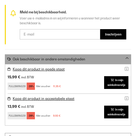
Meld me bij beschikbaarheid.
Voer uw e-mailadres in en wij informeren u wanneer het product weer
beschikbaar is.
Inschrijven
Ook beschikbaar in andere omstandigheden
Koop dit product in goede staat
15,99 €
incl. BTW
In mijn
winkelmandje
FULLSWING29
-29%
Met voucher:
11,35 €
Koop dit product in acceptabele staat
13,99 €
incl. BTW
In mijn
winkelmandje
FULLSWING29
-29%
Met voucher:
9,93 €