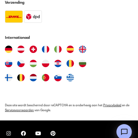
Verzending
unterwegs suchen – ein praktischer Begleiter in jeder Tasche, der
auf keiner Tour mit Kind fehlen darf.
Amazon-Benutzer
Vertaal
Internationaal
GECONTROLEERDE BEOORDELING
22/09/2025
Wir haben schon einige Trinkflaschen ausprobiert, aber diese
hier ist wirklich ein Volltreffer! Mein Kind liebt sie und ich auch,
weil sie einfach praktisch ist und im Alltag überzeugt.Das gefällt
uns besonders:• Auslaufsicher: Endlich eine Flasche, die dicht
hält! Egal ob in der Schultasche, im Kindergartenrucksack oder
unterwegs kein Tropfen geht daneben.• Einfach zu bedienen: Der
Verschluss lässt sich leicht öffnen und schließen auch von kleinen
Kinderhänden. Ideal für unterwegs oder die Schule.• Robust &
langlebig: Die Flasche steckt Stürze und wilden Alltag locker weg.
Kein billiges Plastikgefühl, sondern wirklich solide verarbeitet.•
Deze site wordt beschermd door reCAPTCHA en is onderhevig aan het
Privacybeleid
en de
Kinderfreundliches Design: Bunt, fröhlich so das es Kindern
Servicevoorwaarden
van Google.
gefällt. Mein Kind nimmt die Flasche jetzt viel lieber mit.• Leicht zu
reinigen: Alle Teile lassen sich gut auseinandernehmen und
sauber machen auch wichtig, wenn man sie täglich nutzt.Fazit:
Eine durchdachte, stabile und kinderfreundliche Trinkflasche, die
hält, was sie verspricht. Wir sind sehr zufrieden klare