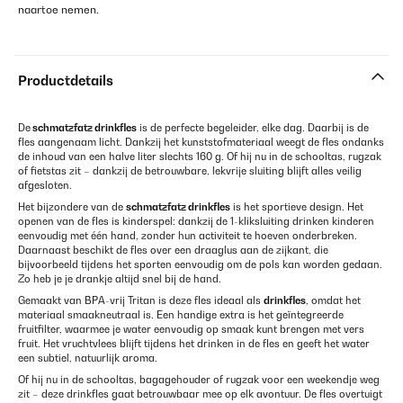
naartoe nemen.
Productdetails
De
schmatzfatz
drinkfles
is de perfecte begeleider, elke dag. Daarbij is de
fles aangenaam licht. Dankzij het kunststofmateriaal weegt de fles ondanks
de inhoud van een halve liter slechts 160 g. Of hij nu in de schooltas, rugzak
of fietstas zit – dankzij de betrouwbare, lekvrije sluiting blijft alles veilig
afgesloten.
Het bijzondere van de
schmatzfatz
drinkfles
is het sportieve design. Het
openen van de fles is kinderspel: dankzij de 1-kliksluiting drinken kinderen
eenvoudig met één hand, zonder hun activiteit te hoeven onderbreken.
Daarnaast beschikt de fles over een draaglus aan de zijkant, die
bijvoorbeeld tijdens het sporten eenvoudig om de pols kan worden gedaan.
Zo heb je je drankje altijd snel bij de hand.
Gemaakt van BPA-vrij Tritan is deze fles ideaal als
drinkfles
, omdat het
materiaal smaakneutraal is. Een handige extra is het geïntegreerde
fruitfilter, waarmee je water eenvoudig op smaak kunt brengen met vers
fruit. Het vruchtvlees blijft tijdens het drinken in de fles en geeft het water
een subtiel, natuurlijk aroma.
Of hij nu in de schooltas, bagagehouder of rugzak voor een weekendje weg
zit – deze drinkfles gaat betrouwbaar mee op elk avontuur. De fles overtuigt