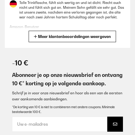
Tolle Trinkflasche, fühlt sich wertig an und ist dicht. Riecht auch
nicht und fühlt sich gut an. Meinem Sohn gefällt sie sehr gut. Das
ist unsere zweite, nachdem eine verloren gegangen ist, die alte
war nach zwei Jahren hartem Schulalltag aber noch perfekt.
Amazon-Benutzer
Meer klantenbeoordelingen weergeven
Vertaal
GECONTROLEERDE BEOORDELING
28/12/2025
-10 €
Die Flasche ist super für Kinder: absolut auslaufsicher, leicht zu
öffnen und auch zu reinigen. Außerdem sieht sie modern und
Abonneer je op onze nieuwsbrief en ontvang
hochwertig aus - mein Neffe nutzt Sie täglich gern. Klare
10 €* korting op je volgende aankoop.
Empfehlung
Amazon-Benutzer
Schrijf je in voor onze nieuwsbrief en hoor als een van de eersten
over aankomende aanbiedingen.
Vertaal
*De korting van 10 € is niet te combineren met andere coupons. Minimale
bestelwaarde 100 €.
GECONTROLEERDE BEOORDELING
26/12/2025
Artikel wie beschrieben alles prima.Schnelle Lieferung.Nur leider