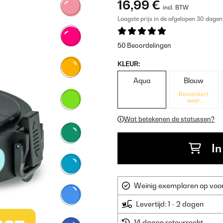
16,99 €
incl. BTW
Laagste prijs in de afgelopen 30 dagen
50 Beoordelingen
KLEUR:
Aqua
Blauw
Binnenkort
weer
beschikbaar
Wat betekenen de statussen?
In
Weinig exemplaren op voorr
Levertijd: 1 - 2 dagen
14 dagen retourrecht