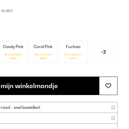
:
10,49 €
Candy Pink
Coral Pink
Fuchsia
+2
Binnenkort
Binnenkort
Binnenkort
weer
weer
weer
beschikbaar
beschikbaar
beschikbaar
 mijn winkelmandje
aad - snel bestellen!