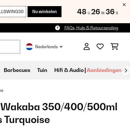
48
26
35
LLSWING30
Nu winkelen
U
M
S
FAQs, Hulp & Retourzending
Nederlands
Barbecues
Tuin
Hifi & Audio
Aanbiedingen
Ni
se
z Wakaba 350/400/500ml
s Turquoise