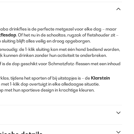
a drinkfles is de perfecte metgezel voor elke dag – maar
kflesdop
. Of het nu in de schooltas, rugzak of fietshouder zit –
sluiting blijft alles veilig en droog opgeborgen.
eenvoudig: de 1-klik sluiting kan met één hand bediend worden,
jk kunnen drinken zonder hun activiteit te onderbreken.
 is de dop geschikt voor Schmatzfatz-flessen met een inhoud
klas, tijdens het sporten of bij uitstapjes is – de
Klarstein
t 1-klik dop overtuigt in elke alledaagse situatie.
p op met hun sportieve design in krachtige kleuren.