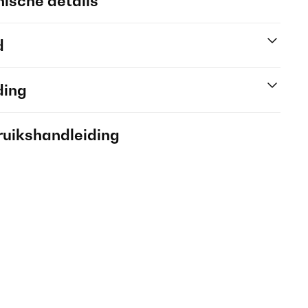
ische details
d
ding
ruikshandleiding