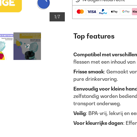
1/7
Top features
+2
Compatibel met verschille
flessen met een inhoud van
Frisse smaak
: Gemaakt van 
pure drinkervaring.
Eenvoudig voor kleine hand
zelfstandig worden bediend
transport onderweg.
Veilig
: BPA-vrij, lekvrij en e
Voor kleurrijke dagen
: Effe