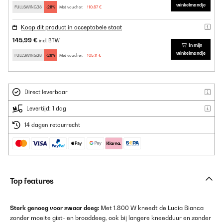
winkelmandje
FULLSWING28
-28%
Met voucher:
110,87 €
Koop dit product in acceptabele staat
145,99 €
incl. BTW
In mijn
winkelmandje
FULLSWING28
-28%
Met voucher:
105,11 €
Direct leverbaar
Levertijd: 1 dag
14 dagen retourrecht
Top features
Sterk genoeg voor zwaar deeg:
Met 1.800 W kneedt de Lucia Bianca
zonder moeite gist- en brooddeeg, ook bij langere kneedduur en zonder