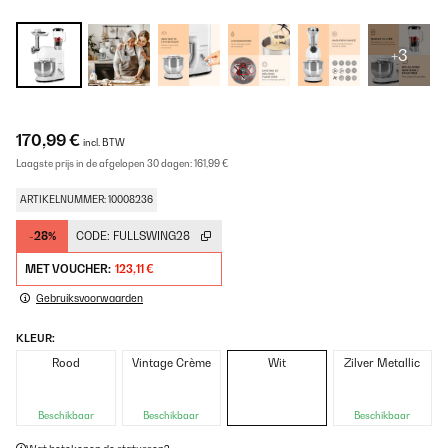
+3
170,99 €
incl. BTW
Laagste prijs in de afgelopen 30 dagen:
161,99 €
ARTIKELNUMMER: 10008236
-28%
CODE:
FULLSWING28
MET VOUCHER:
123,11 €
Gebruiksvoorwaarden
KLEUR:
Rood
Vintage Crème
Wit
Zilver Metallic
Beschikbaar
Beschikbaar
Beschikbaar