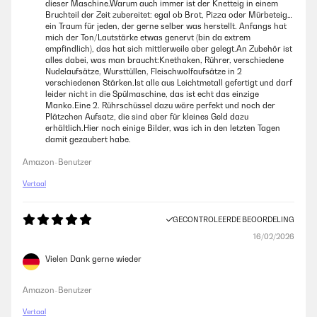
dieser Maschine.Warum auch immer ist der Knetteig in einem
Bruchteil der Zeit zubereitet: egal ob Brot, Pizza oder Mürbeteig…
ein Traum für jeden, der gerne selber was herstellt. Anfangs hat
mich der Ton/Lautstärke etwas genervt (bin da extrem
empfindlich), das hat sich mittlerweile aber gelegt.An Zubehör ist
alles dabei, was man braucht:Knethaken, Rührer, verschiedene
Nudelaufsätze, Wursttüllen, Fleischwolfaufsätze in 2
verschiedenen Stärken.Ist alle aus Leichtmetall gefertigt und darf
leider nicht in die Spülmaschine, das ist echt das einzige
Manko.Eine 2. Rührschüssel dazu wäre perfekt und noch der
Plätzchen Aufsatz, die sind aber für kleines Geld dazu
erhältlich.Hier noch einige Bilder, was ich in den letzten Tagen
damit gezaubert habe.
Amazon-Benutzer
Vertaal
GECONTROLEERDE BEOORDELING
16/02/2026
Vielen Dank gerne wieder
Amazon-Benutzer
Vertaal