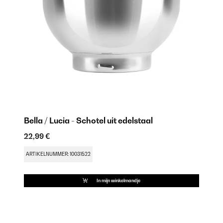
Bella / Lucia - Schotel uit edelstaal
Be
22,99 €
20
ARTIKELNUMMER: 10031522
AR
In mijn winkelmandje