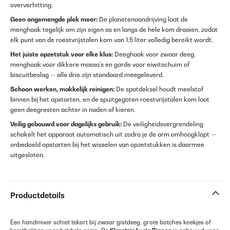
oververhitting.
Geen ongemengde plek meer:
De planetenaandrijving laat de
menghaak tegelijk om zijn eigen as en langs de hele kom draaien, zodat
elk punt van de roestvrijstalen kom van 1,5 liter volledig bereikt wordt.
Het juiste opzetstuk voor elke klus:
Deeghaak voor zwaar deeg,
menghaak voor dikkere massa's en garde voor eiwitschuim of
biscuitbeslag — alle drie zijn standaard meegeleverd.
Schoon werken, makkelijk reinigen:
De spatdeksel houdt meelstof
binnen bij het opstarten, en de spuitgegoten roestvrijstalen kom laat
geen deegresten achter in naden of kieren.
Veilig gebouwd voor dagelijks gebruik:
De veiligheidsvergrendeling
schakelt het apparaat automatisch uit zodra je de arm omhoogklapt —
onbedoeld opstarten bij het wisselen van opzetstukken is daarmee
uitgesloten.
Productdetails
Een handmixer schiet tekort bij zwaar gistdeeg, grote batches koekjes of