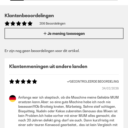
Klantenbeoordelingen
206 Beoordelingen
Je mening toevoegen
Er zijn nog geen beoordelingen voor dit artikel.
Klantenmeningen uit andere landen
GECONTROLEERDE BEOORDELING
24/02/2026
Anfangs war ich skeptisch, ob die Maschine meine Geliebte MUM
ersetzen kann.Aber: so eine gute Machine habe ich noch nie
besessen!!!Ob Brotteig kneten, Mürbeteig, Sahne steif schlagen,
Bisquitteig, Nudeln oder Kekse zubereiten.Genauso das Mixen ist
kein Problem.Ich habe vorher mit einer MUM alles gemacht, die
nach 20 Jahren defekt ging-darf sie auch. Dann kurzfristig mit
einer sehr teuren Kenwood gearbeitet… das ist kein Vergleich mit