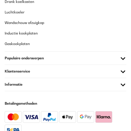
25/07/2025
Drank koelkasten
Super Küchenmaschine mit viel Zubehör und unschlagbar im
Luchtkoeler
Preis. Absolut super schnelle Lieferung ( Montag bestell, Dienstag
geliefert). Bin sehr zufrieden.
Wandschouw afzuigkap
Amazon-Benutzer
Inductie kookplaten
Vertaal
Gaskookplaten
GECONTROLEERDE BEOORDELING
Populaire onderwerpen
13/06/2025
Je les acheté ici il y a 2 ans, il est génial.
Klantenservice
Utilisateur d'Amazon
Informatie
Vertaal
Betalingsmethoden
GECONTROLEERDE BEOORDELING
05/05/2025
Ich benutze diese Maschine schon ein Jahr. Die Maschine kam
super verpackt an. Und auch die Anweisung zum Gebrauch war