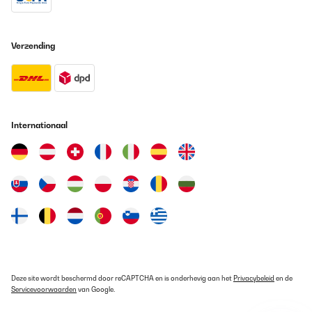
unkompliziert.Diese Maschine steht fest. Extra Stern dafür. Ich
habe alle Funktionen bisher getestet. und es funktioniert alles.
Fleisch essen wir nicht, dazu kann ich nichts sagen. Nudeln
gehen bei mir einfacher, wenn ich sie mit der Hand anfertige.- Der
Verzending
Mixaufsatz ist super für Suppen zu pürieren ( ich mache sie nicht
heiss da hinein). Und auch für Smoothie für eine grössere Familie
auch geeignet. - In der Hauptsache verwende ich diese Maschine
für den Hausgebrauch für Brot ( Sauerteig ohne Hefe mit Roggen
und etwas Dinkelmehl) . Und da ich mehr Teig habe verteile den
Teig auf drei oder vier Portionen. Das Brot wird super gut
gemischt und bekommt ein wunderbare Qualität wie aus einer
guten Bäckerei. Hefeteige werden ganz weich und durch das gute
Internationaal
Mixen sehr leicht und dennoch gut strukturiert. Ein Minus gibt es
bei mir, weil Eier nicht schaumig werden. Mit vier habe ich es
gemacht. Das wurde nichts. Hierfür muss der Handmixer her. -
Wenn man sich an die Mengenangaben hält ist die Maschine
auch gut sauber zumachen.
Amazon-Benutzer
Vertaal
GECONTROLEERDE BEOORDELING
02/04/2025
Deze site wordt beschermd door reCAPTCHA en is onderhevig aan het
Privacybeleid
en de
Servicevoorwaarden
van Google.
Obwohl der Motor dieser Maschine nach 3 stufe laut ist, macht
jedes Gerät - Knett, Fleischwolf und Mixer seine Arbeit sehr