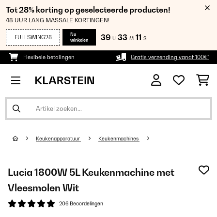
Tot 28% korting op geselecteerde producten!
48 UUR LANG MASSALE KORTINGEN!
Nu
39
33
11
FULLSWING28
U
M
S
winkelen
Flexibele betalingen
Gratis verzending vanaf 100€*
Keukenapparatuur
Keukenmachines
Lucia 1800W 5L Keukenmachine met
Vleesmolen Wit
206 Beoordelingen