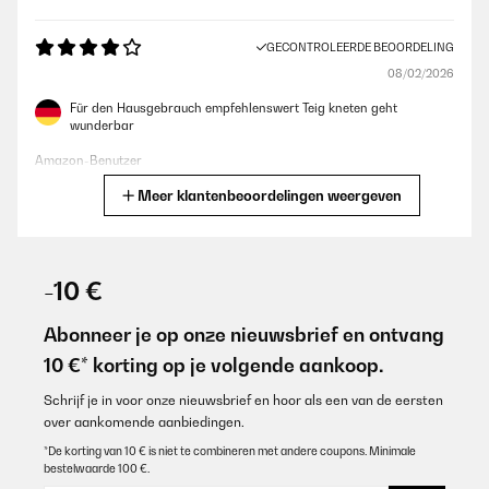
GECONTROLEERDE BEOORDELING
08/02/2026
Für den Hausgebrauch empfehlenswert Teig kneten geht
wunderbar
Amazon-Benutzer
Meer klantenbeoordelingen weergeven
Vertaal
GECONTROLEERDE BEOORDELING
20/01/2026
-10 €
#ERROR!
Abonneer je op onze nieuwsbrief en ontvang
Amazon user
10 €* korting op je volgende aankoop.
Vertaal
Schrijf je in voor onze nieuwsbrief en hoor als een van de eersten
over aankomende aanbiedingen.
GECONTROLEERDE BEOORDELING
*De korting van 10 € is niet te combineren met andere coupons. Minimale
bestelwaarde 100 €.
16/12/2025