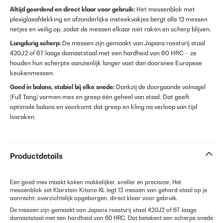
Altijd geordend en direct klaar voor gebruik:
Het messenblok met
plexiglasafdekking en afzonderlijke insteekvakjes bergt alle 12 messen
netjes en veilig op, zodat de messen elkaar niet raken en scherp blijven.
Langdurig scherp:
De messen zijn gemaakt van Japans roestvrij staal
420J2 of 67-laags damaststaal met een hardheid van 60 HRC – ze
houden hun scherpte aanzienlijk langer vast dan doorsnee Europese
keukenmessen.
Goed in balans, stabiel bij elke snede:
Dankzij de doorgaande volnagel
(Full Tang) vormen mes en greep één geheel van staal. Dat geeft
optimale balans en voorkomt dat greep en kling na verloop van tijd
losraken.
Productdetails
Een goed mes maakt koken makkelijker, sneller en preciezer. Het
messenblok-set Klarstein Kitano XL legt 12 messen van gehard staal op je
aanrecht: overzichtelijk opgeborgen, direct klaar voor gebruik.
De messen zijn gemaakt van Japans roestvrij staal 420J2 of 67-laags
damaststaal met een hardheid van 60 HRC. Dat betekent een scherpe snede