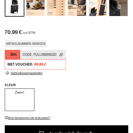
+2
70,99 €
incl. BTW
ARTIKELNUMMER: 10040323
-30%
CODE:
FULLSWING30
MET VOUCHER:
49,69 €
Gebruiksvoorwaarden
KLEUR:
Zwart
Wat betekenen de statussen?