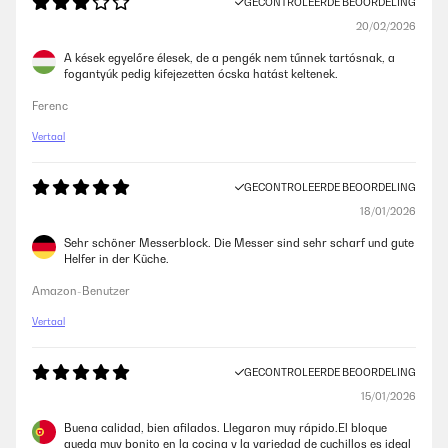
GECONTROLEERDE BEOORDELING
20/02/2026
A kések egyelőre élesek, de a pengék nem tűnnek tartósnak, a
fogantyúk pedig kifejezetten ócska hatást keltenek.
Ferenc
Vertaal
GECONTROLEERDE BEOORDELING
18/01/2026
Sehr schöner Messerblock. Die Messer sind sehr scharf und gute
Helfer in der Küche.
Amazon-Benutzer
Vertaal
GECONTROLEERDE BEOORDELING
15/01/2026
Buena calidad, bien afilados. Llegaron muy rápido.El bloque
queda muy bonito en la cocina y la variedad de cuchillos es ideal