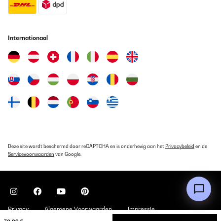
Looks good, sharp and nice. However, handles feel cheap - very
light and with small casting defects
Amazon user
Internationaal
Vertaal
GECONTROLEERDE BEOORDELING
13/08/2025
Eine tolle Messer Set. Gute kvalitet. Sehr zufrieden.
Amazon-Benutzer
Vertaal
Deze site wordt beschermd door reCAPTCHA en is onderhevig aan het
Privacybeleid
en de
Servicevoorwaarden
van Google.
GECONTROLEERDE BEOORDELING
11/06/2025
Boa qualidade
Privacy
Algemene Voorwaarden
Impressie
Usuário da Amazon