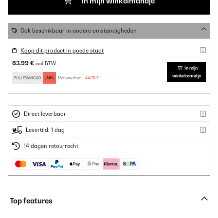
In mijn winkelmandje
Ook beschikbaar in andere omstandigheden
Koop dit product in goede staat
63,99 €
incl. BTW
In mijn
winkelmandje
FULLSWING30
-30%
Met voucher:
44,79 €
Direct leverbaar
Levertijd: 1 dag
14 dagen retourrecht
Top features