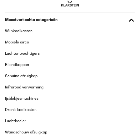
Vertaal
GECONTROLEERDE BEOORDELING
Meestverkochte categorieën
18/12/2025
Wijnkoelkasten
Sieht sehr gut aus, verdammt scharfe Messer, ich bin mehr als
zufrieden. Sieht sehr schick aus und macht was her.
Mobiele airco
Amazon-Benutzer
Luchtontvochtigers
Vertaal
Eilandkappen
Schuine afzuigkap
GECONTROLEERDE BEOORDELING
11/12/2025
Infrarood verwarming
Qualität und Optik top gefällt mir
Ijsblokjesmachines
Amazon-Benutzer
Drank koelkasten
Vertaal
Luchtkoeler
Wandschouw afzuigkap
GECONTROLEERDE BEOORDELING