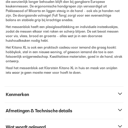
die aanzienlijk langer behouden blijft dan bij gangbare Europese
keukenmessen. De ergonomische handgrepen zijn vervaardigd uit
Pakkawood of Micarta en liggen stevig in de hand – ook als je handen nat
zijn. De doorgaande volnagel (Full Tang) zorgt voor een evenwichtige
balans en stabiele grip bij krachtige snedes.
Het messenblok heeft een plexiglasafdekking en individuele insteekvakjes,
zodat de messen elkaar niet raken en scherp blijven. De set bevat messen
voor vis, vlees, brood en groente – alles wat je in een doorsnee
huishoudkeuken nodig hebt.
Het Kitano XL is ook een praktisch cadeau voor iemand die graag kookt:
hobbykok, stel in een nieuwe woning, of gewoon iemand die toe is aan
fatsoenlijk snijgereedschap. Kwalitatieve materialen, goed in de hand, strak
ontwerp.
Haal het messenblok-set Klarstein Kitano XL in huis en maak van snijden
iets waar je geen moeite meer voor hoeft te doen.
Kenmerken
Afmetingen & Technische details
Wat wordt geleverd