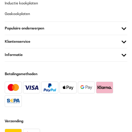
04/12/2025
Inductie kookplaten
Messer sind sehr scharf,Messerblock gut verarbeitet und schick.
Gaskookplaten
Über die Stahlqualität kann ich wenig sagen,Verarbeitung ist
recht gut,zur Schneidhaltigkeit äußere ich mich später. Es ist "
Made in China". Dafür ganz gut. Preis/ Leistung ist sehr gut und
Populaire onderwerpen
akzeptabel.
Amazon-Benutzer
Klantenservice
Vertaal
Informatie
GECONTROLEERDE BEOORDELING
01/12/2025
Betalingsmethoden
Set di coltelli veramente eccellente! Il ceppo è molto elegante e
ben fatto, i coltelli sono super affilati e leggeri. Un prodotto
davvero ottimo
Utente Amazon
Vertaal
Verzending
GECONTROLEERDE BEOORDELING
07/10/2025