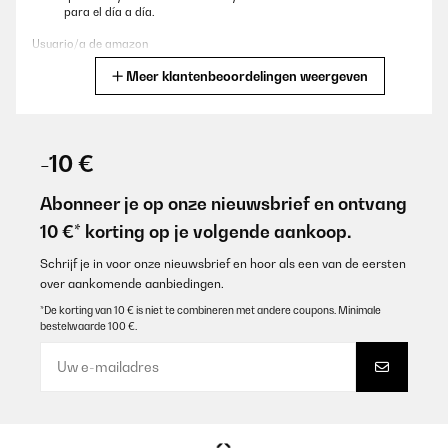
para el día a día.
Usuario/a de amazon
Meer klantenbeoordelingen weergeven
Vertaal
GECONTROLEERDE BEOORDELING
27/12/2025
-10 €
Stilvolle Messer mit klasse Griff und sehr guter Schneidekraft.Alle
Messer überzeugen und sehen im modernen Block toll aus.Gutes
Abonneer je op onze nieuwsbrief en ontvang
Preis-Leistungsverhältnis.
10 €* korting op je volgende aankoop.
Amazon-Benutzer
Schrijf je in voor onze nieuwsbrief en hoor als een van de eersten
Vertaal
over aankomende aanbiedingen.
*De korting van 10 € is niet te combineren met andere coupons. Minimale
bestelwaarde 100 €.
GECONTROLEERDE BEOORDELING
18/12/2025
Sehr gute Qualität, sehr scharfe Messer und ein edles Design.
Amazon-Benutzer