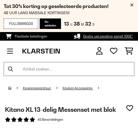
Tot 30% korting op geselecteerde producten!
48 UUR LANG MASSALE KORTINGEN!
Nu
13
38
32
FULLSWING30
U
M
S
winkelen
Flexibele betalingen
Gratis verzending vanaf 100€*
Keukenapparatuur
Keuken Accessoires
Kitano XL 13-delig Messenset met blok
43 Beoordelingen