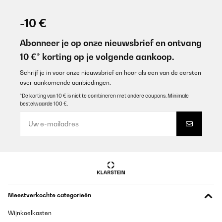
GECONTROLEERDE BEOORDELING
07/01/2026
-10 €
Nagyon elegáns, isteni finom krémes kávét készít. Tetszik a
kezelőfelülete, hogy érintő kijelzős. Az árához képest 10/1000
Abonneer je op onze nieuwsbrief en ontvang
10 €* korting op je volgende aankoop.
Bodor
Vertaal
Schrijf je in voor onze nieuwsbrief en hoor als een van de eersten
over aankomende aanbiedingen.
*De korting van 10 € is niet te combineren met andere coupons. Minimale
GECONTROLEERDE BEOORDELING
bestelwaarde 100 €.
06/01/2026
La he probado poco aún pero saca unos cafés muy cremosos. Se
caliente muy rápido. La relación calidad-precio me parece
estupenda.
Usuario/a de amazon
Vertaal
Meestverkochte categorieën
GECONTROLEERDE BEOORDELING
03/01/2026
Wijnkoelkasten