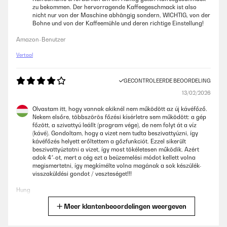
zu bekommen. Der hervorragende Kaffeegeschmack ist also
nicht nur von der Maschine abhängig sondern, WICHTIG, von der
Bohne und von der Kaffeemühle und deren richtige Einstellung!
Amazon-Benutzer
Vertaal
GECONTROLEERDE BEOORDELING
13/02/2026
Olvastam itt, hogy vannak akiknél nem működött az új kávéfőző.
Nekem elsőre, többszörös főzési kísérletre sem működött: a gép
főzött, a szivattyú leállt (program vége), de nem folyt át a víz
(kávé). Gondoltam, hogy a vizet nem tudta beszivattyúzni, így
kávéfőzés helyett erőltettem a gőzfunkciót. Ezzel sikerült
beszivattyúztatni a vizet, így most tökéletesen működik. Azért
adok 4*-ot, mert a cég ezt a beüzemelési módot kellett volna
megismertetni, így megkímélte volna magának a sok készülék-
visszaküldési gondot / veszteséget!!!
Hung
Meer klantenbeoordelingen weergeven
Vertaal