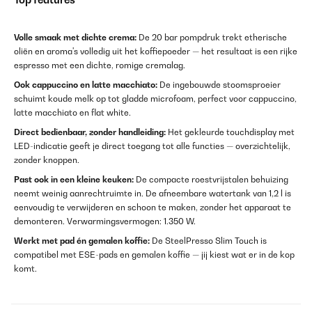
Volle smaak met dichte crema:
De 20 bar pompdruk trekt etherische
oliën en aroma's volledig uit het koffiepoeder — het resultaat is een rijke
espresso met een dichte, romige cremalag.
Ook cappuccino en latte macchiato:
De ingebouwde stoomsproeier
schuimt koude melk op tot gladde microfoam, perfect voor cappuccino,
latte macchiato en flat white.
Direct bedienbaar, zonder handleiding:
Het gekleurde touchdisplay met
LED-indicatie geeft je direct toegang tot alle functies — overzichtelijk,
zonder knoppen.
Past ook in een kleine keuken:
De compacte roestvrijstalen behuizing
neemt weinig aanrechtruimte in. De afneembare watertank van 1,2 l is
eenvoudig te verwijderen en schoon te maken, zonder het apparaat te
demonteren. Verwarmingsvermogen: 1.350 W.
Werkt met pad én gemalen koffie:
De SteelPresso Slim Touch is
compatibel met ESE-pads en gemalen koffie — jij kiest wat er in de kop
komt.