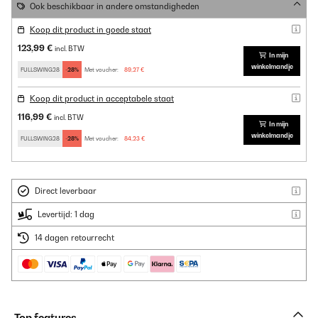
Ook beschikbaar in andere omstandigheden
Koop dit product in goede staat
123,99 €
incl. BTW
In mijn
winkelmandje
FULLSWING28
-28%
Met voucher:
89,27 €
Koop dit product in acceptabele staat
116,99 €
incl. BTW
In mijn
winkelmandje
FULLSWING28
-28%
Met voucher:
84,23 €
Direct leverbaar
Levertijd: 1 dag
14 dagen retourrecht
Top features