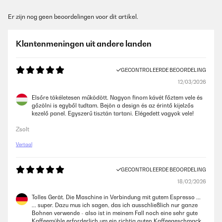
Er zijn nog geen beoordelingen voor dit artikel.
Klantenmeningen uit andere landen
GECONTROLEERDE BEOORDELING
12/03/2026
Elsőre tökéletesen működött. Nagyon finom kávét főztem vele és
gőzölni is egyből tudtam. Bejön a design és az érintő kijelzős
kezelő panel. Egyszerű tisztán tartani. Elégedett vagyok vele!
Zsolt
Vertaal
GECONTROLEERDE BEOORDELING
18/02/2026
Tolles Gerät. Die Maschine in Verbindung mit gutem Espresso ...
... super. Dazu mus ich sagen, das ich ausschließlich nur ganze
Bohnen verwende - also ist in meinem Fall noch eine sehr gute
Kaffeemühle erforderlich um ein richtig guten Kaffeegeschmack