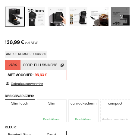
+2
136,99 €
incl. BTW
ARTIKELNUMMER: 10046330
-28%
CODE:
FULLSWING28
MET VOUCHER:
98,63 €
Gebruiksvoorwaarden
DESIGNVARIATIES:
Slim Touch
Slim
aanraakscherm
compact
Beschikbaar
Beschikbaar
Andere combinatie
KLEUR:
Roestvrij Staal
Zwart