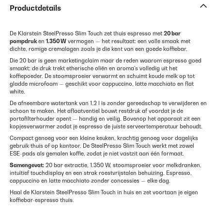
Productdetails
De Klarstein SteelPresso Slim Touch zet thuis espresso met
20 bar
pompdruk
en
1.350 W
vermogen — het resultaat: een volle smaak met
dichte, romige cremalagen zoals je die kent van een goede koffiebar.
Die 20 bar is geen marketingclaim maar de reden waarom espresso goed
smaakt: de druk trekt etherische oliën en aroma's volledig uit het
koffiepoeder. De stoomsproeier verwarmt en schuimt koude melk op tot
gladde microfoam — geschikt voor cappuccino, latte macchiato en flat
white.
De afneembare watertank van 1,2 l is zonder gereedschap te verwijderen en
schoon te maken. Het aflaatventiel bouwt restdruk af voordat je de
portafilterhouder opent — handig en veilig. Bovenop het apparaat zit een
kopjesverwarmer zodat je espresso de juiste serveertemperatuur behoudt.
Compact genoeg voor een kleine keuken, krachtig genoeg voor dagelijks
gebruik thuis of op kantoor. De SteelPresso Slim Touch werkt met zowel
ESE-pads als gemalen koffie, zodat je niet vastzit aan één formaat.
Samengevat:
20 bar extractie, 1.350 W, stoomsproeier voor melkdranken,
intuïtief touchdisplay en een strak roestvrijstalen behuizing. Espresso,
cappuccino en latte macchiato zonder concessies — elke dag.
Haal de Klarstein SteelPresso Slim Touch in huis en zet voortaan je eigen
koffiebar-espresso thuis.