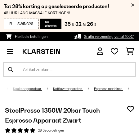
Tot 28% korting op geselecteerde producten!
48 UUR LANG MASSALE KORTINGEN!
Nu
35
32
25
FULLSWING28
U
M
S
winkelen
Flexibele betalingen
Gratis verzending vanaf 100€*
Keukenapparatuur
Koffiezetapparaten
Espresso machines
SteelPresso 1350W 20bar Touch
Espresso Apparaat Zwart
28 Beoordelingen