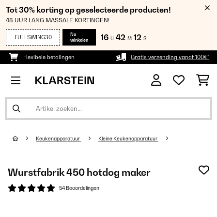
Tot 30% korting op geselecteerde producten!
48 UUR LANG MASSALE KORTINGEN!
Nu
16
42
11
FULLSWING30
U
M
S
winkelen
Flexibele betalingen
Gratis verzending vanaf 100€*
Keukenapparatuur
Kleine Keukenapparatuur
Wurstfabrik 450 hotdog maker
54 Beoordelingen