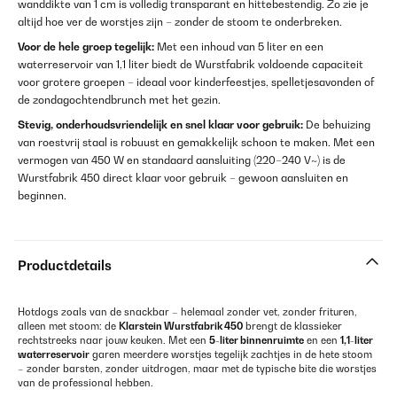
wanddikte van 1 cm is volledig transparant en hittebestendig. Zo zie je
altijd hoe ver de worstjes zijn – zonder de stoom te onderbreken.
Voor de hele groep tegelijk:
Met een inhoud van 5 liter en een
waterreservoir van 1,1 liter biedt de Wurstfabrik voldoende capaciteit
voor grotere groepen – ideaal voor kinderfeestjes, spelletjesavonden of
de zondagochtendbrunch met het gezin.
Stevig, onderhoudsvriendelijk en snel klaar voor gebruik:
De behuizing
van roestvrij staal is robuust en gemakkelijk schoon te maken. Met een
vermogen van 450 W en standaard aansluiting (220–240 V~) is de
Wurstfabrik 450 direct klaar voor gebruik – gewoon aansluiten en
beginnen.
Productdetails
Hotdogs zoals van de snackbar – helemaal zonder vet, zonder frituren,
alleen met stoom: de
Klarstein
Wurstfabrik 450
brengt de klassieker
rechtstreeks naar jouw keuken. Met een
5-liter binnenruimte
en een
1,1-liter
waterreservoir
garen meerdere worstjes tegelijk zachtjes in de hete stoom
– zonder barsten, zonder uitdrogen, maar met de typische bite die worstjes
van de professional hebben.