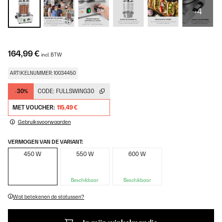
+4
164,99 €
incl. BTW
ARTIKELNUMMER: 10034450
-30%
CODE:
FULLSWING30
MET VOUCHER:
115,49 €
Gebruiksvoorwaarden
VERMOGEN VAN DE VARIANT:
450 W
550 W
600 W
Beschikbaar
Beschikbaar
Wat betekenen de statussen?