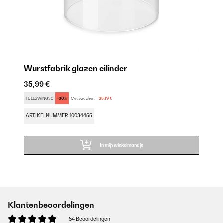
Wurstfabrik glazen cilinder
35,99 €
FULLSWING30
-30%
Met voucher:
25,19 €
ARTIKELNUMMER: 10034455
In mijn winkelmandje
Klantenbeoordelingen
54 Beoordelingen