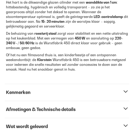
Het hart is de dikwandige glazen cilinder met een
wanddikte van 1 cm
:
hittebestendig, hygiënisch en volledig transparant – zo zie je het
gaarproces altijd zonder het deksel te openen. Wanneer de
stoomtemperatuur optimaal is, geeft de geïntegreerde
LED-controlelamp
dit
betrouwbaar aan. Na
15–20 minuten
zijn de worstjes klaar – sappig,
gelijkmatig gegaard en serveerklaar.
De behuizing van
roestvrij staal
zorgt voor stabiliteit en een nette uitstraling
op het keukenblad. Met een vermogen van
450 W
en aansluiting op
220–
240 V~ / 50/60 Hz
is de Wurstfabrik 450 direct klaar voor gebruik – geen
ombouw, geen gedoe.
Of het nu een filmavond thuis is, een kinderfeestje of een ontspannen
weekendontbijt: de
Klarstein
Wurstfabrik 450 is een betrouwbare metgezel
voor iedereen die snelle resultaten wil zonder concessies te doen aan de
smaak. Haal nu het snackbar-genot in huis.
Kenmerken
Afmetingen & Technische details
Wat wordt geleverd