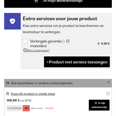
In mijn winkelmandje
Extra services voor jouw product
Kies extra services om je product te beschermen en
levensduur te verlengen.
Verlengde garantie (+ 12
9,90 €
maanden)
Wat is inbegrepen?
Product met service toevoegen
Ook beschikbaar in andere omstandigheden
Koop dit product in goede staat
148,99 €
incl. BTW
In mijn
winkelmandje
FULLSWING30
-30%
Met voucher:
104,29 €