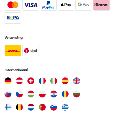
Vertaal
GECONTROLEERDE BEOORDELING
12/07/2024
Verzending
Tolle Verarbeitung würde ich wieder kaufen.
Amazon-Benutzer
Vertaal
Internationaal
GECONTROLEERDE BEOORDELING
29/03/2024
Simple a utiliser
Utilisateur d'Amazon
Vertaal
GECONTROLEERDE BEOORDELING