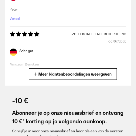
Peter
Vertaal
GECONTROLEERDE BEOORDELING
06/07/2025
Sehr gut
Amazon-Benutzer
Meer klantenbeoordelingen weergeven
Vertaal
GECONTROLEERDE BEOORDELING
27/06/2025
-10 €
#ERROR!
Abonneer je op onze nieuwsbrief en ontvang
Amazon-Benutzer
10 €* korting op je volgende aankoop.
Vertaal
Schrijf je in voor onze nieuwsbrief en hoor als een van de eersten