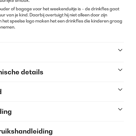
tuurlijke smaak.
houder of bagage voor het weekenduitje is – de drinkfles gaat
van je kind. Daarbij overtuigt hij niet alleen door zijn
n en het speelse logo maken het een drinkfles die kinderen graag
eenemen.
ische details
d
ding
ruikshandleiding