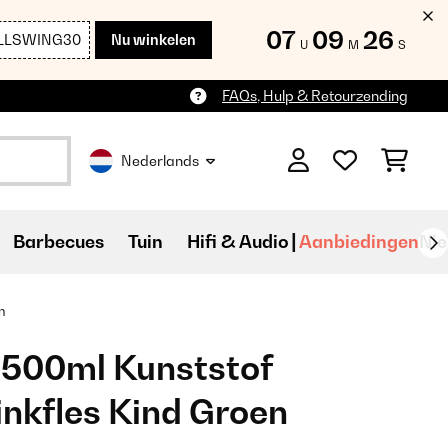
07
09
25
LLSWING30
Nu winkelen
U
M
S
FAQs, Hulp & Retourzending
Nederlands
Barbecues
Tuin
Hifi & Audio
Aanbiedingen
Ni
n
 500ml Kunststof
inkfles Kind Groen