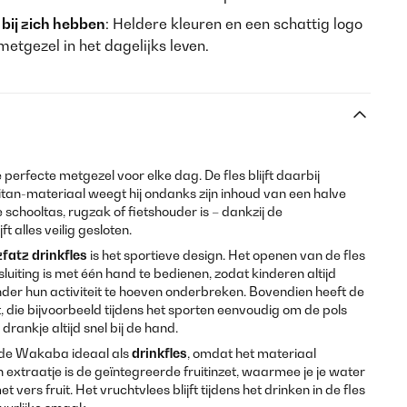
 bij zich hebben
: Heldere kleuren en een schattig logo
etgezel in het dagelijks leven.
e perfecte metgezel voor elke dag. De fles blijft daarbij
itan-materiaal weegt hij ondanks zijn inhoud van een halve
de schooltas, rugzak of fietshouder is – dankzij de
ft alles veilig gesloten.
fatz
drinkfles
is het sportieve design. Het openen van de fles
k sluiting is met één hand te bedienen, zodat kinderen altijd
der hun activiteit te hoeven onderbreken. Bovendien heeft de
, die bijvoorbeeld tijdens het sporten eenvoudig om de pols
drankje altijd snel bij de hand.
 de Wakaba ideaal als
drinkfles
, omdat het materiaal
 extraatje is de geïntegreerde fruitinzet, waarmee je je water
ers fruit. Het vruchtvlees blijft tijdens het drinken in de fles