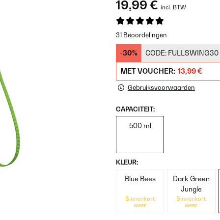
19,99 €
incl. BTW
31 Beoordelingen
-30%
CODE:
FULLSWING30
MET VOUCHER:
13,99 €
Gebruiksvoorwaarden
CAPACITEIT:
500 ml
KLEUR:
Blue Bees
Dark Green
Jungle
Binnenkort
Binnenkort
weer
weer
beschikbaar
beschikbaar