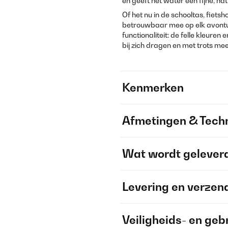
en geeft het water een fijne, na
Of het nu in de schooltas, fiets
betrouwbaar mee op elk avontuur 
functionaliteit: de felle kleure
bij zich dragen en met trots m
Kenmerken
Afmetingen & Techn
Wat wordt gelever
Levering en verzen
Veiligheids- en geb