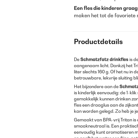
Een fles die kinderen graag
maken het tot de favoriete m
Productdetails
De
Schmatzfatz
drinkfles
is d
aangenaam licht. Dankzij het Tr
liter slechts 160 g. Of het nu in 
betrouwbare, lekvrije sluiting blij
Het bijzondere aan de
Schmatz
is kinderlijk eenvoudig: de 1-kli
gemakkelijk kunnen drinken zon
fles een draaglus aan de zijkant
kan worden gelegd. Zo heb je je 
Gemaakt van BPA-vrij Tritan is
smaakneutraal is. Een praktisch
eenvoudig kunt aromatiseren met v