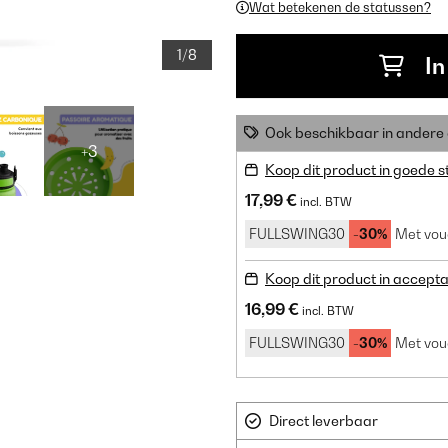
Wat betekenen de statussen?
1/8
In
Ook beschikbaar in ander
+3
Koop dit product in goede s
17,99 €
incl. BTW
FULLSWING30
-30%
Met vou
Koop dit product in accepta
16,99 €
incl. BTW
FULLSWING30
-30%
Met vou
Direct leverbaar