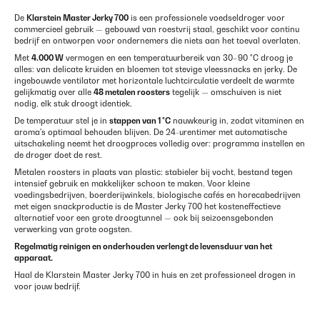
De
Klarstein Master Jerky 700
is een professionele voedseldroger voor
commercieel gebruik — gebouwd van roestvrij staal, geschikt voor continu
bedrijf en ontworpen voor ondernemers die niets aan het toeval overlaten.
Met
4.000 W
vermogen en een temperatuurbereik van 30–90 °C droog je
alles: van delicate kruiden en bloemen tot stevige vleessnacks en jerky. De
ingebouwde ventilator met horizontale luchtcirculatie verdeelt de warmte
gelijkmatig over alle
48 metalen roosters
tegelijk — omschuiven is niet
nodig, elk stuk droogt identiek.
De temperatuur stel je in
stappen van 1 °C
nauwkeurig in, zodat vitaminen en
aroma's optimaal behouden blijven. De 24-urentimer met automatische
uitschakeling neemt het droogproces volledig over: programma instellen en
de droger doet de rest.
Metalen roosters in plaats van plastic: stabieler bij vocht, bestand tegen
intensief gebruik en makkelijker schoon te maken. Voor kleine
voedingsbedrijven, boerderijwinkels, biologische cafés en horecabedrijven
met eigen snackproductie is de Master Jerky 700 het kosteneffectieve
alternatief voor een grote droogtunnel — ook bij seizoensgebonden
verwerking van grote oogsten.
Regelmatig reinigen en onderhouden verlengt de levensduur van het
apparaat.
Haal de Klarstein Master Jerky 700 in huis en zet professioneel drogen in
voor jouw bedrijf.