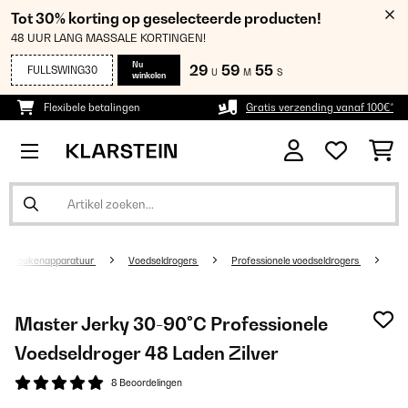
Tot 30% korting op geselecteerde producten!
48 UUR LANG MASSALE KORTINGEN!
Nu
29
59
55
FULLSWING30
U
M
S
winkelen
Flexibele betalingen
Gratis verzending vanaf 100€*
Keukenapparatuur
Voedseldrogers
Professionele voedseldrogers
Master Jerky 30-90°C Professionele
Voedseldroger 48 Laden Zilver
8 Beoordelingen