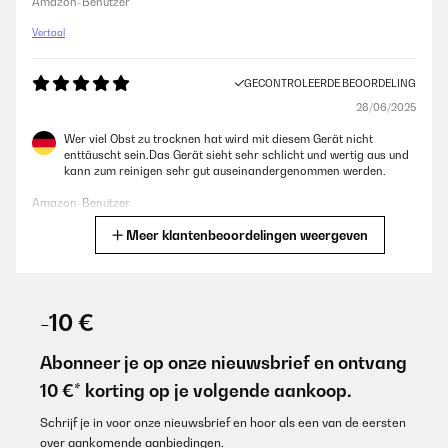
Amazon-Benutzer
Vertaal
GECONTROLEERDE BEOORDELING
28/06/2025
Wer viel Obst zu trocknen hat wird mit diesem Gerät nicht
enttäuscht sein.Das Gerät sieht sehr schlicht und wertig aus und
kann zum reinigen sehr gut auseinandergenommen werden.
Amazon-Benutzer
Meer klantenbeoordelingen weergeven
Vertaal
GECONTROLEERDE BEOORDELING
01/06/2024
-10 €
Sehr gutes Gerät - einfach und robust konstruiert.16 Fächer sind
für meine Zwecke ausreichend. Ich nutze das Gerät zwar privat,
Abonneer je op onze nieuwsbrief en ontvang
aber häufig, da ich zum Einen mein Gemüsebrühe Pulver selbst
10 €* korting op je volgende aankoop.
mit frischem (Demeter) Gemüse herstelle und zum anderen
Heilkräuter selbst sammle und trockne - das Gerät ist (mehr oder
weniger) im Dauereinsatz und läuft sehr zuverlässig
Schrijf je in voor onze nieuwsbrief en hoor als een van de eersten
over aankomende aanbiedingen.