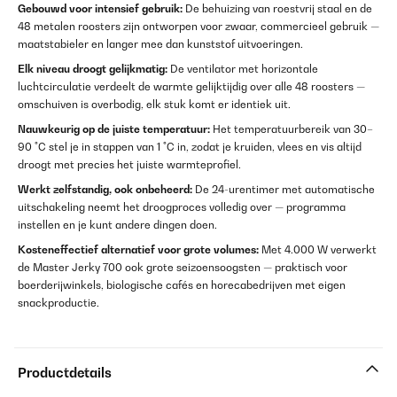
Gebouwd voor intensief gebruik:
De behuizing van roestvrij staal en de
48 metalen roosters zijn ontworpen voor zwaar, commercieel gebruik —
maatstabieler en langer mee dan kunststof uitvoeringen.
Elk niveau droogt gelijkmatig:
De ventilator met horizontale
luchtcirculatie verdeelt de warmte gelijktijdig over alle 48 roosters —
omschuiven is overbodig, elk stuk komt er identiek uit.
Nauwkeurig op de juiste temperatuur:
Het temperatuurbereik van 30–
90 °C stel je in stappen van 1 °C in, zodat je kruiden, vlees en vis altijd
droogt met precies het juiste warmteprofiel.
Werkt zelfstandig, ook onbeheerd:
De 24-urentimer met automatische
uitschakeling neemt het droogproces volledig over — programma
instellen en je kunt andere dingen doen.
Kosteneffectief alternatief voor grote volumes:
Met 4.000 W verwerkt
de Master Jerky 700 ook grote seizoensoogsten — praktisch voor
boerderijwinkels, biologische cafés en horecabedrijven met eigen
snackproductie.
Productdetails