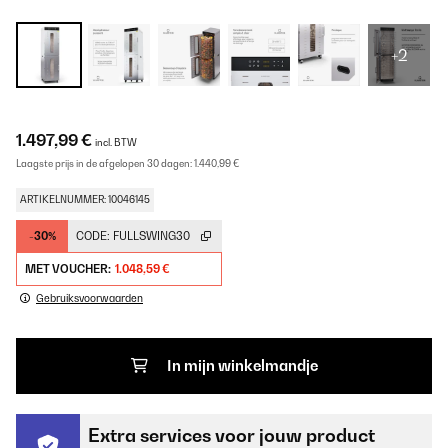
+2
1.497,99 €
incl. BTW
Laagste prijs in de afgelopen 30 dagen:
1.440,99 €
ARTIKELNUMMER: 10046145
-30%
CODE:
FULLSWING30
MET VOUCHER:
1.048,59 €
Gebruiksvoorwaarden
In mijn winkelmandje
Extra services voor jouw product