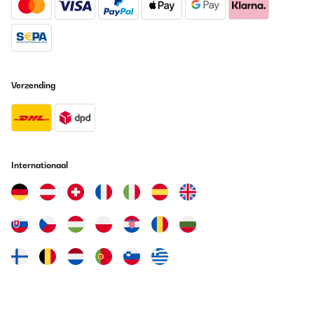
doet wsthij beloofd! Ik ga er daarom nog eentje bij kopen. Ik
twijfelde tussen de dubbele en deze maar bij de dubbele vind ik
het dan toch wel eng dat als er iets kapot gaat je gelijk alles kwijt
bent dus 2 Losse lijkt mij verstandiger. Drogers staan hier nl 7
dagen per week aan. Ik koop hem alleen op een ander account
Daar koop ik al jaren mee dit is een per ongeluk gegeten account
van mijn man maar die kon helaas niet overgezet worden naar
Verzending
mijn andere account dus mocht je twijfelen over een droger dan
raad ik je zeker deze aan en is hij misschien iets te groot voor je
ga dan voor een kleinere klarstein!En als ik dan toch een
minpuntje moet opnoemen is de bezorging Er werd gebeld Ik riep
ik kom eraan binnen een minuut was ik beneden Ik viel nog bijna
van de trap en die droger was zo voor mijn deur gegooid Ik
moest zelf maar zien hoe ik hem mijn gang in kreeg. Maar ja
Internationaal
jammer voor die jongen Hij loopt €10 fooi mis en een lekker koud
blikje fris... maar zelf was ik er nog het meest niet blij mee en dat
moet de volgende keer wel anders!
Amazon-gebruiker
Vertaal
GECONTROLEERDE BEOORDELING
07/11/2020
Der Jerky 16 ist in jeder Hinsicht Oberklasse:1. Ausreichend